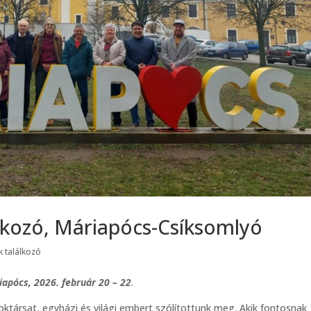
álkozó, Máriapócs-Csíksomlyó
 találkozó
apócs, 2026. február 20 – 22
.
oktársat, egyházi és világi embert szólítottunk meg. Akik fontosnak