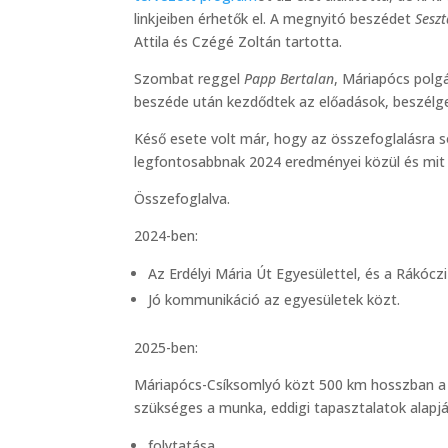
linkjeiben érhetők el. A megnyitó beszédet
Sesz
Attila és Czégé Zoltán tartotta.
Szombat reggel
Papp Bertalan
, Máriapócs pol
beszéde után kezdődtek az előadások, beszélg
Késő esete volt már, hogy az összefoglalásra s
legfontosabbnak 2024 eredményei közül és mit t
Összefoglalva.
2024-ben:
Az Erdélyi Mária Út Egyesülettel, és a Rákócz
Jó kommunikáció az egyesületek közt.
2025-ben:
Máriapócs-Csíksomlyó közt 500 km hosszban a li
szükséges a munka, eddigi tapasztalatok alapj
folytatása,