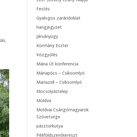
Festés
Gyalogos zarándoklat
a
hangjegyzet
Járványügy
lás,
Kormány Eszter
Közgyűlés
Mária Út konferencia
Máriapócs – Csíksomlyó
Mariazell – Csíksomlyó
Mocsolyástelep
Moldva
Moldvai Csángómagyarok
Szövetsége
pásztorkutya
Péliföldszentkereszt