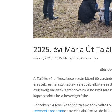
2025. évi Mária Út Tal
márc 6, 2025
|
2025
,
Máriapócs - Csíksomlyó
Máriap
A Találkozó előkészítése során közel 60 zaránd
érezték, és halaszthatták az egyéb elkötelezett
csücskéig vállalták zarándokaink a hosszú fáras
kapcsolódott be a beszélgetésbe.
Pénteken 14 fővel kezdődő találkozónk változó l
tervezett program
ot az élet alakította, de ki