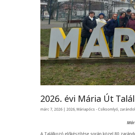
2026. évi Mária Út Tal
márc 7, 2026
|
2026
,
Máriapócs - Csíksomlyó
,
zarándok
Mári
A Találkozó előkészítése során közel 80 zaránd