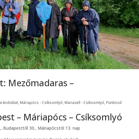
at: Mezőmadaras –
arándoklat
,
Máriapócs - Csíksomlyó
,
Mariazell - Csíksomlyó
,
Pünkösd
pest – Máriapócs – Csíksomlyó
8., Budapesttől 30., Máriapócstól 13. nap