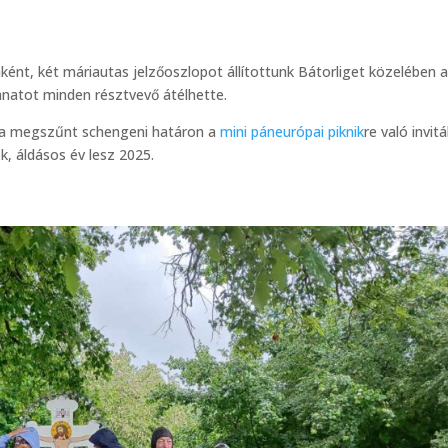
nt, két máriautas jelzőoszlopot állítottunk Bátorliget közelében 
anatot minden résztvevő átélhette.
 a megszűnt schengeni határon a
mini páneurópai piknik
re való invitá
k, áldásos év lesz 2025.