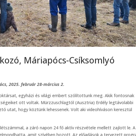
álkozó, Máriapócs-Csíksomlyó
ócs, 2025. február 28-március 2.
oktársat, egyházi és világi embert szólítottunk meg. Akik fontosnak
ségeiket ott voltak. Mürzzuschlagtól (Ausztria) Erdély legtávolabbi
ztó utat, hogy köztünk lehessenek. Volt aki videohíváson keresztül
étszámmal, a záró napon 24 fő aktív részvétele mellett zajlott le. A
-ki elmondhatta, amit szívében hozott. Az előadások a tervezett prog