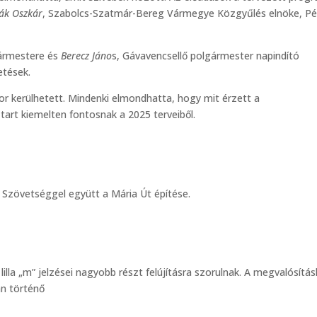
ták Oszkár
, Szabolcs-Szatmár-Bereg Vármegye Közgyűlés elnöke, Pé
gármestere és
Berecz Jáno
s, Gávavencsellő polgármester napindító
etések.
or kerülhetett. Mindenki elmondhatta, hogy mit érzett a
art kiemelten fontosnak a 2025 terveiből.
i Szövetséggel együtt a Mária Út építése.
lla „m” jelzései nagyobb részt felújításra szorulnak. A megvalósítá
án történő