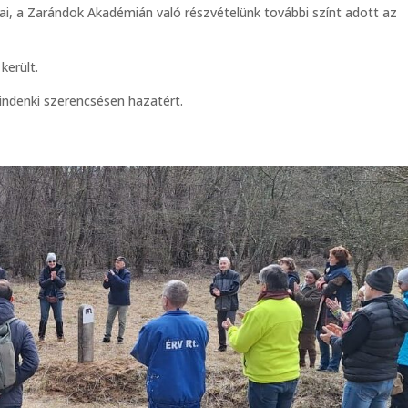
ai, a Zarándok Akadémián való részvételünk további színt adott az
került.
mindenki szerencsésen hazatért.