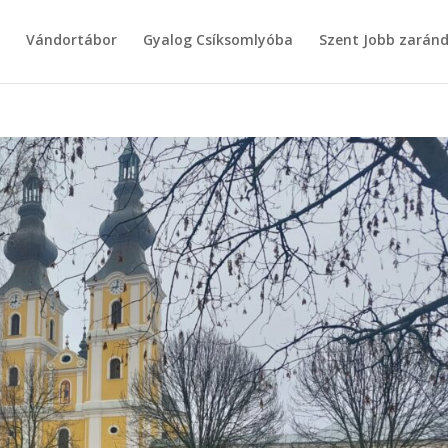
g
Vándortábor
Gyalog Csíksomlyóba
Szent Jobb zarán