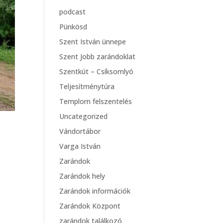
podcast
Pünkösd
Szent István ünnepe
Szent Jobb zarándoklat
Szentkút – Csíksomlyó
Teljesítménytúra
Templom felszentelés
Uncategorized
Vándortábor
Varga István
Zarándok
Zarándok hely
Zarándok információk
Zarándok Központ
zarándok találkozó