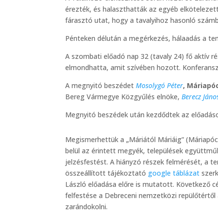
érezték, és halaszthatták az egyéb elkötelezett
fárasztó utat, hogy a tavalyihoz hasonló szám
Pénteken délután a megérkezés, hálaadás a te
A szombati előadó nap 32 (tavaly 24) fő aktív ré
elmondhatta, amit szívében hozott. Konferanszi
A megnyitó beszédet
Mosolygó Péter
, Máriapó
Bereg Vármegye Közgyűlés elnöke,
Berecz Jáno
Megnyitó beszédek után kezdődtek az előadáso
Megismerhettük a „Máriától Máriáig” (Máriapócs
belül az érintett megyék, települések együtt
jelzésfestést. A hiányzó részek felmérését, a
összeállított tájékoztató
google táblázat
szerk
László előadása előre is mutatott. Következő c
felfestése a Debreceni nemzetközi repülőtértő
zarándokolni.