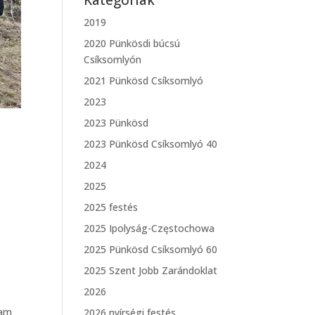
Kategóriák
2019
2020 Pünkösdi búcsú
Csíksomlyón
2021 Pünkösd Csíksomlyó
2023
2023 Pünkösd
2023 Pünkösd Csíksomlyó 40
2024
2025
2025 festés
2025 Ipolyság-Częstochowa
2025 Pünkösd Csíksomlyó 60
2025 Szent Jobb Zarándoklat
2026
ram
2026 nyírségi festés