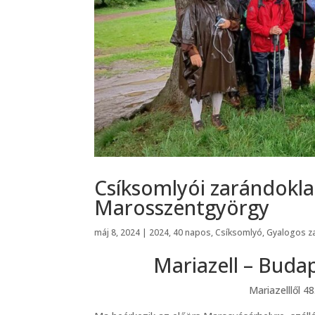
Csíksomlyói zarándokl
Marosszentgyörgy
máj 8, 2024
|
2024
,
40 napos
,
Csíksomlyó
,
Gyalogos z
Mariazell – Buda
Mariazelllől 4