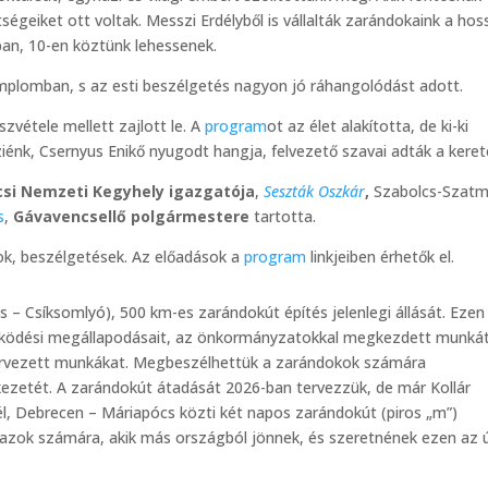
ségeiket ott voltak. Messzi Erdélyből is vállalták zarándokaink a hos
ban, 10-en köztünk lehessenek.
mplomban, s az esti beszélgetés nagyon jó ráhangolódást adott.
szvétele mellett zajlott le. A
program
ot az élet alakította, de ki-ki
énk, Csernyus Enikő nyugodt hangja, felvezető szavai adták a keret
csi Nemzeti Kegyhely igazgatója
,
Seszták Oszkár
,
Szabolcs-Szatm
s
,
Gávavencsellő polgármestere
tartotta.
k, beszélgetések. Az előadások a
program
linkjeiben érhetők el.
 – Csíksomlyó), 500 km-es zarándokút építés jelenlegi állását. Ezen
működési megállapodásait, az önkormányzatokkal megkezdett munkát
 tervezett munkákat. Megbeszélhettük a zarándokok számára
ezetét. A zarándokút átadását 2026-ban tervezzük, de már Kollár
él, Debrecen – Máriapócs közti két napos zarándokút (piros „m”)
l azok számára, akik más országból jönnek, és szeretnének ezen az 