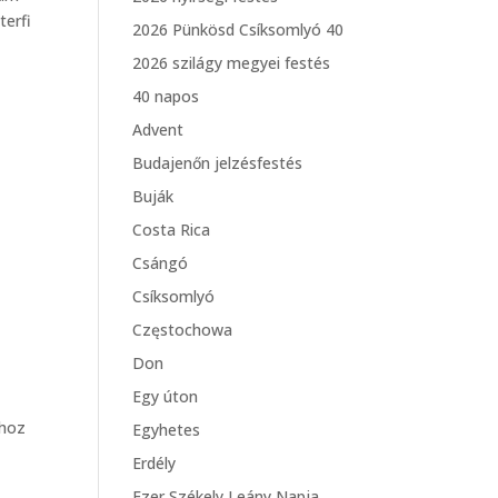
terfi
2026 Pünkösd Csíksomlyó 40
2026 szilágy megyei festés
40 napos
Advent
Budajenőn jelzésfestés
Buják
Costa Rica
Csángó
Csíksomlyó
Częstochowa
Don
Egy úton
shoz
Egyhetes
Erdély
Ezer Székely Leány Napja