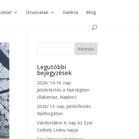
doklat
Útvonalak
Galéria
Blog
Legutóbbi
bejegyzések
2026/ 14-16. nap.
Jelzésfestés a Nyírségben
(Rakamaz, Napkor).
2026/ 13. nap. Jelzésfestés
Nyírbogáton
Vándortábor 6. nap Az Ezer
Székely Leány napja