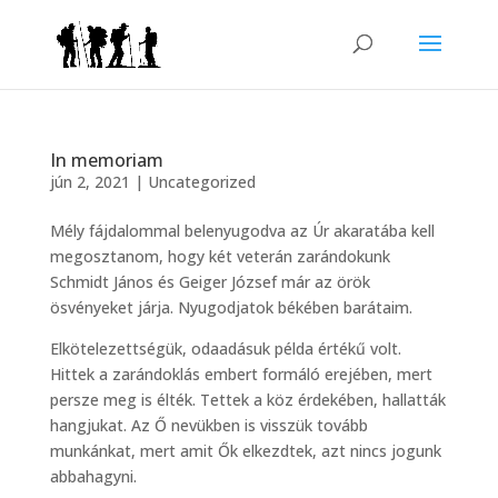
In memoriam
jún 2, 2021
|
Uncategorized
Mély fájdalommal belenyugodva az Úr akaratába kell
megosztanom, hogy két veterán zarándokunk
Schmidt János és Geiger József már az örök
ösvényeket járja. Nyugodjatok békében barátaim.
Elkötelezettségük, odaadásuk példa értékű volt.
Hittek a zarándoklás embert formáló erejében, mert
persze meg is élték. Tettek a köz érdekében, hallatták
hangjukat. Az Ő nevükben is visszük tovább
munkánkat, mert amit Ők elkezdtek, azt nincs jogunk
abbahagyni.