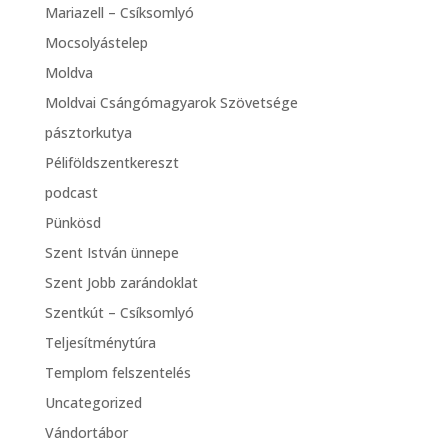
Mariazell – Csíksomlyó
Mocsolyástelep
Moldva
Moldvai Csángómagyarok Szövetsége
pásztorkutya
Péliföldszentkereszt
podcast
Pünkösd
Szent István ünnepe
Szent Jobb zarándoklat
Szentkút – Csíksomlyó
Teljesítménytúra
Templom felszentelés
Uncategorized
Vándortábor