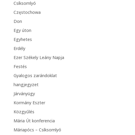
Csíksomlyó
Częstochowa
Don
Egy úton
Egyhetes
Erdély
Ezer Székely Leány Napja
Festés
Gyalogos zarándoklat
hangjegyzet
Járványügy
Kormány Eszter
Közgyűlés
Mária Út konferencia
Máriapócs – Csíksomlyó