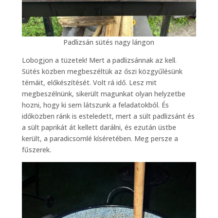
Padlizsán sütés nagy lángon
Lobogjon a tüzetek! Mert a padlizsánnak az kell.
Sütés közben megbeszéltük az őszi közgyűlésünk
témáit, előkészítését. Volt rá idő. Lesz mit
megbeszélnünk, sikerült magunkat olyan helyzetbe
hozni, hogy ki sem látszunk a feladatokból. És
időközben ránk is esteledett, mert a sült padlizsánt és
a sült paprikát át kellett darálni, és ezután üstbe
került, a paradicsomlé kíséretében. Meg persze a
fűszerek.