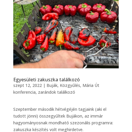
Egyesületi zakuszka találkozó
szept 12, 2022
|
Buják
,
Közgyűlés
,
Mária Út
konferencia
,
zarándok találkozó
Szeptember második hétvégéjén tagjaink (aki el
tudott jönni) összegyűltek Bujákon, az immár
hagyományosnak mondható szezonális programra:
zakuszka készítés volt meghirdetve.