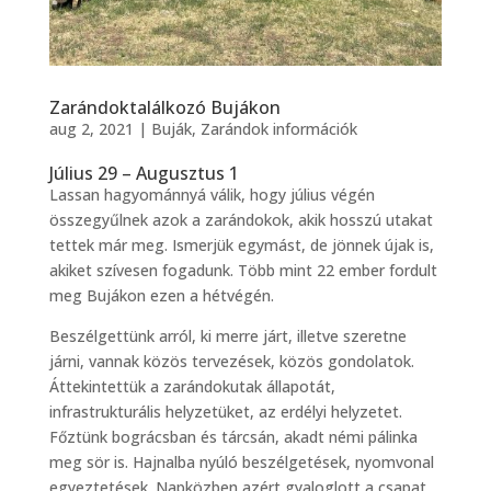
Zarándoktalálkozó Bujákon
aug 2, 2021
|
Buják
,
Zarándok információk
Július 29 – Augusztus 1
Lassan hagyománnyá válik, hogy július végén
összegyűlnek azok a zarándokok, akik hosszú utakat
tettek már meg. Ismerjük egymást, de jönnek újak is,
akiket szívesen fogadunk. Több mint 22 ember fordult
meg Bujákon ezen a hétvégén.
Beszélgettünk arról, ki merre járt, illetve szeretne
járni, vannak közös tervezések, közös gondolatok.
Áttekintettük a zarándokutak állapotát,
infrastrukturális helyzetüket, az erdélyi helyzetet.
Főztünk bográcsban és tárcsán, akadt némi pálinka
meg sör is. Hajnalba nyúló beszélgetések, nyomvonal
egyeztetések. Napközben azért gyaloglott a csapat.