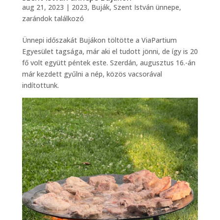
aug 21, 2023
|
2023
,
Buják
,
Szent István ünnepe
,
zarándok találkozó
Ünnepi időszakát Bujákon töltötte a ViaPartium
Egyesület tagsága, már aki el tudott jönni, de így is 20
fő volt együtt péntek este. Szerdán, augusztus 16.-án
már kezdett gyűlni a nép, közös vacsorával
indítottunk.