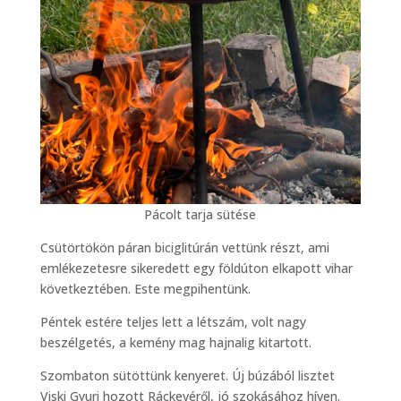
Pácolt tarja sütése
Csütörtökön páran biciglitúrán vettünk részt, ami
emlékezetesre sikeredett egy földúton elkapott vihar
következtében. Este megpihentünk.
Péntek estére teljes lett a létszám, volt nagy
beszélgetés, a kemény mag hajnalig kitartott.
Szombaton sütöttünk kenyeret. Új búzából lisztet
Viski Gyuri hozott Ráckevéről, jó szokásához híven.