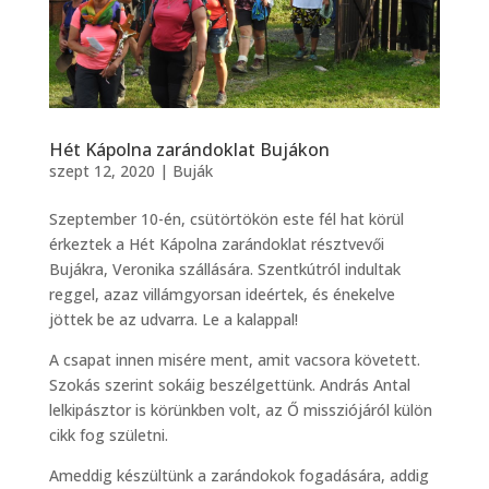
Hét Kápolna zarándoklat Bujákon
szept 12, 2020
|
Buják
Szeptember 10-én, csütörtökön este fél hat körül
érkeztek a Hét Kápolna zarándoklat résztvevői
Bujákra, Veronika szállására. Szentkútról indultak
reggel, azaz villámgyorsan ideértek, és énekelve
jöttek be az udvarra. Le a kalappal!
A csapat innen misére ment, amit vacsora követett.
Szokás szerint sokáig beszélgettünk. András Antal
lelkipásztor is körünkben volt, az Ő missziójáról külön
cikk fog születni.
Ameddig készültünk a zarándokok fogadására, addig