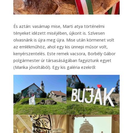
És aztán: vasárnap mise, Marti atya történelmi
tényeket idézett miséjében, újkorit is. Szívesen
olvasnánk is újra meg újra. Mise után körmenet volt
az emlékműhöz, ahol egy kis ünnepi műsor volt,
kenyérszentelés. Este remek vacsora, Borbély Gábor
polgármester úr társasáságában fagyiztunk egyet
(Marika jóvoltából). Egy kis galéria ezekről: