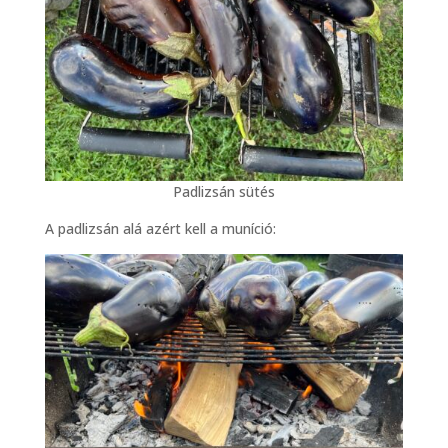
Padlizsán sütés
A padlizsán alá azért kell a muníció: