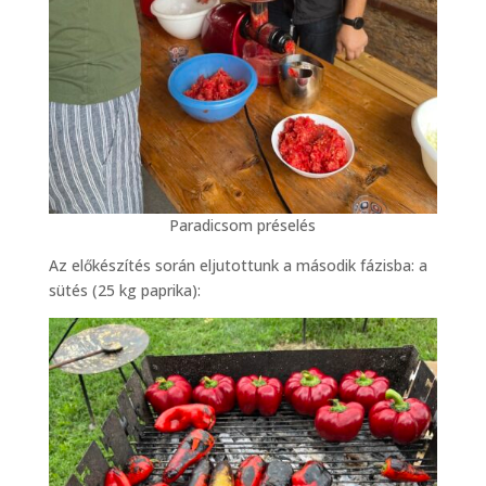
Paradicsom préselés
Az előkészítés során eljutottunk a második fázisba: a
sütés (25 kg paprika):