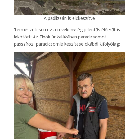
A padlizsán is előkészítve
Természetesen ez a tevékenység jelentős élőerőt is
lekötött: Az Elnök úr kalákában paradicsomot
passzíroz, paradicsomlé készítése okából kifolyólag: