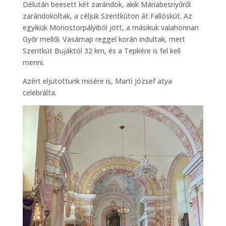
Délután beesett két zarándok, akik Máriabesnyőről
zarándokoltak, a céljuk Szentkúton át Fallóskút. Az
egyikük Monostorpályiból jött, a másikuk valahonnan
Győr mellől. Vasárnap reggel korán indultak, mert
Szentkút Bujáktól 32 km, és a Tepkére is fel kell
menni.
Azért eljutottunk misére is, Marti József atya
celebrálta.