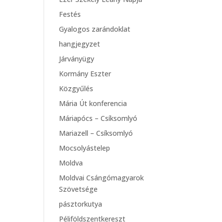
Festés
Gyalogos zarándoklat
hangjegyzet
Járványügy
Kormány Eszter
Közgyűlés
Mária Út konferencia
Máriapócs – Csíksomlyó
Mariazell – Csíksomlyó
Mocsolyástelep
Moldva
Moldvai Csángómagyarok
Szövetsége
pásztorkutya
Péliföldszentkereszt