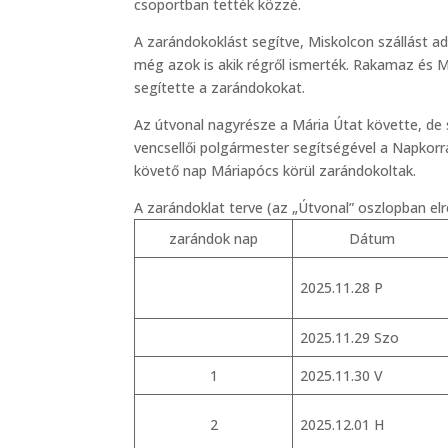
csoportban tették közzé.
A zarándokoklást segítve, Miskolcon szállást a
még azok is akik régről ismerték. Rakamaz és M
segítette a zarándokokat.
Az útvonal nagyrésze a Mária Útat követte, de 
vencsellői polgármester segítségével a Napkorr
követő nap Máriapócs körül zarándokoltak.
A zarándoklat terve (az „Útvonal” oszlopban elre
zarándok nap
Dátum
2025.11.28 P
2025.11.29 Szo
1
2025.11.30 V
2
2025.12.01 H