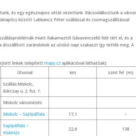
dtunk, és egy egésznapos sétát vezettünk. Rácsodálkoztunk a városr
áriapócs között Labbancz Péter szállással és csomagszállítással
szállásproblémák miatt Rakamaztól Gávavencsellő felé tért el, és a
a átszállított zarándokok az utolsó napi szakaszt így tették meg. A
jtett linkek telepített
mapy.cz
aplikációval láthatóak):
Útvonal
km
szint fel (m)
Szállás:Miskolc,
Bárczay u. 2. fsz. 1.
Miskolc városnézés
Miskolc – Sajópálfala
17,1
–
Sajópálfala –
22,6
138
Kiskinizs