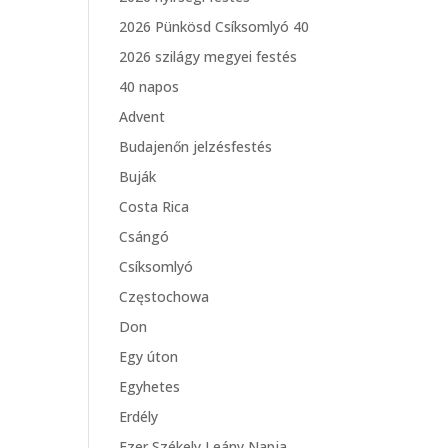
2026 Pünkösd Csíksomlyó 40
2026 szilágy megyei festés
40 napos
Advent
Budajenőn jelzésfestés
Buják
Costa Rica
Csángó
Csíksomlyó
Częstochowa
Don
Egy úton
Egyhetes
Erdély
Ezer Székely Leány Napja