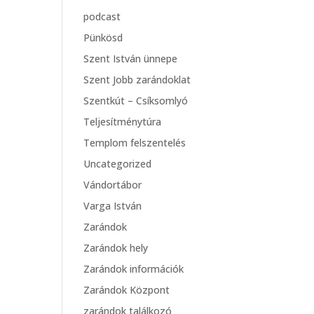
podcast
Pünkösd
Szent István ünnepe
Szent Jobb zarándoklat
Szentkút – Csíksomlyó
Teljesítménytúra
Templom felszentelés
Uncategorized
Vándortábor
Varga István
Zarándok
Zarándok hely
Zarándok információk
Zarándok Központ
zarándok találkozó