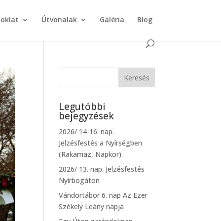
doklat
Útvonalak
Galéria
Blog
Legutóbbi
bejegyzések
2026/ 14-16. nap.
Jelzésfestés a Nyírségben
(Rakamaz, Napkor).
2026/ 13. nap. Jelzésfestés
Nyírbogáton
Vándortábor 6. nap Az Ezer
Székely Leány napja