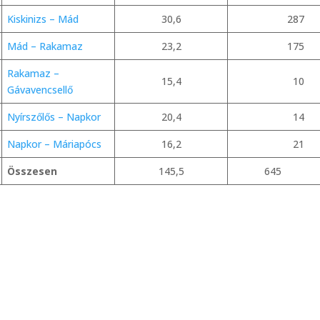
Kiskinizs – Mád
30,6
287
Mád – Rakamaz
23,2
175
Rakamaz –
15,4
10
Gávavencsellő
Nyírszőlős – Napkor
20,4
14
Napkor – Máriapócs
16,2
21
Összesen
145,5
645