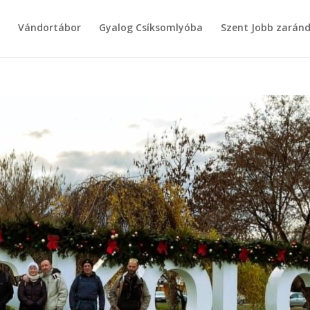
g
Vándortábor
Gyalog Csíksomlyóba
Szent Jobb zarán