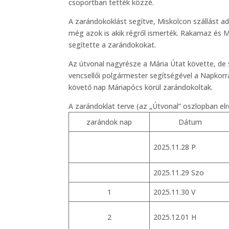
csoportban tették közzé.
A zarándokoklást segítve, Miskolcon szállást a
még azok is akik régről ismerték. Rakamaz és M
segítette a zarándokokat.
Az útvonal nagyrésze a Mária Útat követte, de 
vencsellői polgármester segítségével a Napkorr
követő nap Máriapócs körül zarándokoltak.
A zarándoklat terve (az „Útvonal” oszlopban elre
zarándok nap
Dátum
2025.11.28 P
2025.11.29 Szo
1
2025.11.30 V
2
2025.12.01 H