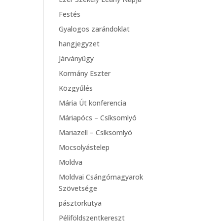
Festés
Gyalogos zarándoklat
hangjegyzet
Járványügy
Kormány Eszter
Közgyűlés
Mária Út konferencia
Máriapócs – Csíksomlyó
Mariazell – Csíksomlyó
Mocsolyástelep
Moldva
Moldvai Csángómagyarok
Szövetsége
pásztorkutya
Péliföldszentkereszt