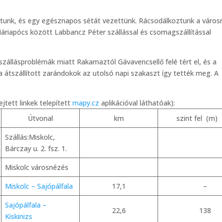
dtunk, és egy egésznapos sétát vezettünk. Rácsodálkoztunk a városr
áriapócs között Labbancz Péter szállással és csomagszállítással
szállásproblémák miatt Rakamaztól Gávavencsellő felé tért el, és a
a átszállított zarándokok az utolsó napi szakaszt így tették meg. A
jtett linkek telepített
mapy.cz
aplikációval láthatóak):
Útvonal
km
szint fel (m)
Szállás:Miskolc,
Bárczay u. 2. fsz. 1.
Miskolc városnézés
Miskolc – Sajópálfala
17,1
–
Sajópálfala –
22,6
138
Kiskinizs