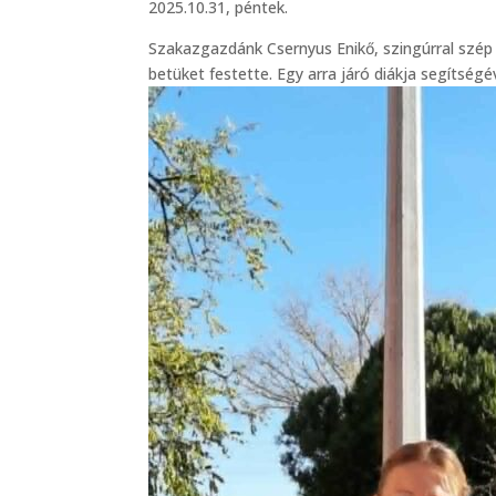
2025.10.31, péntek.
Szakazgazdánk Csernyus Enikő, szingúrral szép 
betüket festette. Egy arra járó diákja segítség