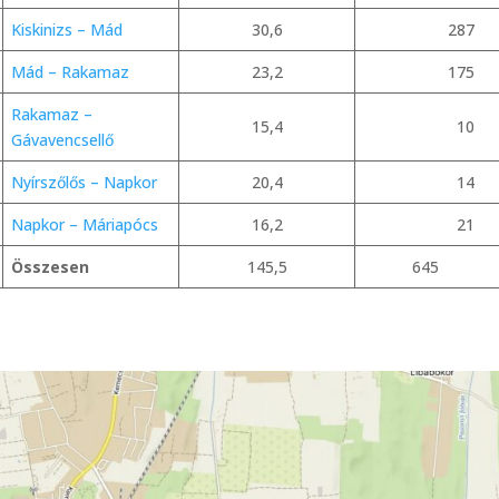
Kiskinizs – Mád
30,6
287
Mád – Rakamaz
23,2
175
Rakamaz –
15,4
10
Gávavencsellő
Nyírszőlős – Napkor
20,4
14
Napkor – Máriapócs
16,2
21
Összesen
145,5
645