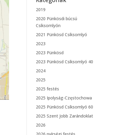
Kategóriák
2019
2020 Pünkösdi búcsú
Csíksomlyón
2021 Pünkösd Csíksomlyó
2023
2023 Pünkösd
2023 Pünkösd Csíksomlyó 40
2024
2025
2025 festés
2025 Ipolyság-Częstochowa
2025 Pünkösd Csíksomlyó 60
2025 Szent Jobb Zarándoklat
2026
2026 nyírségi festés