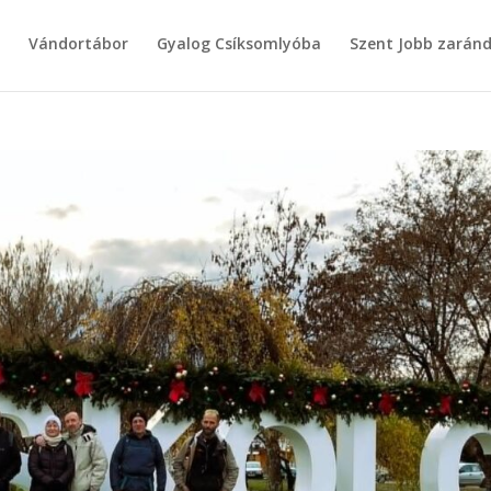
g
Vándortábor
Gyalog Csíksomlyóba
Szent Jobb zarán