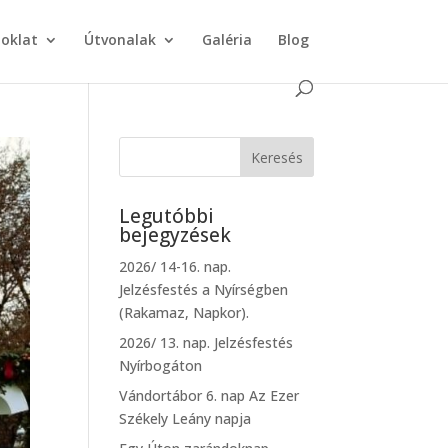
doklat
Útvonalak
Galéria
Blog
Legutóbbi
bejegyzések
2026/ 14-16. nap.
Jelzésfestés a Nyírségben
(Rakamaz, Napkor).
2026/ 13. nap. Jelzésfestés
Nyírbogáton
Vándortábor 6. nap Az Ezer
Székely Leány napja