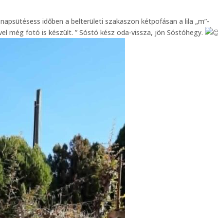
napsütésess időben a belterületi szakaszon kétpofásan a lila „m”-
ével még fotó is készült. ” Sóstó kész oda-vissza, jön Sóstóhegy.