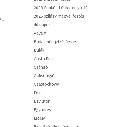
2026 Pünkösd Csíksomlyó 40
2026 szilágy megyei festés
„
40 napos
Advent
Budajenőn jelzésfestés
Buják
Costa Rica
Csángó
Csíksomlyó
Częstochowa
Don
Egy úton
Egyhetes
Erdély
Ezer Székely Leány Napja