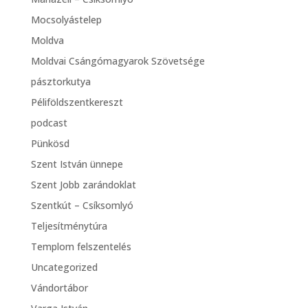
Mocsolyástelep
Moldva
Moldvai Csángómagyarok Szövetsége
pásztorkutya
Péliföldszentkereszt
podcast
Pünkösd
Szent István ünnepe
Szent Jobb zarándoklat
Szentkút – Csíksomlyó
Teljesítménytúra
Templom felszentelés
Uncategorized
Vándortábor