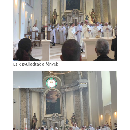
És kigyulladtak a fények