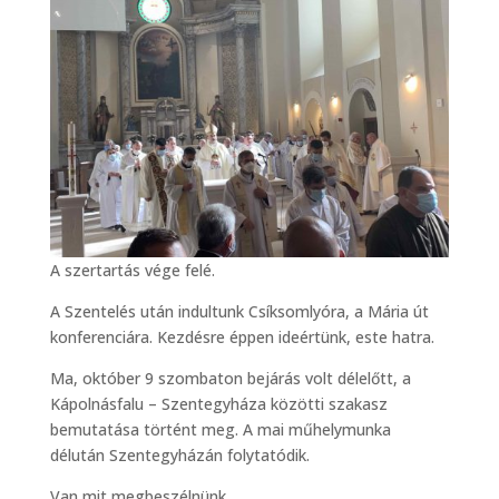
A szertartás vége felé.
A Szentelés után indultunk Csíksomlyóra, a Mária út
konferenciára. Kezdésre éppen ideértünk, este hatra.
Ma, október 9 szombaton bejárás volt délelőtt, a
Kápolnásfalu – Szentegyháza közötti szakasz
bemutatása történt meg. A mai műhelymunka
délután Szentegyházán folytatódik.
Van mit megbeszélnünk.