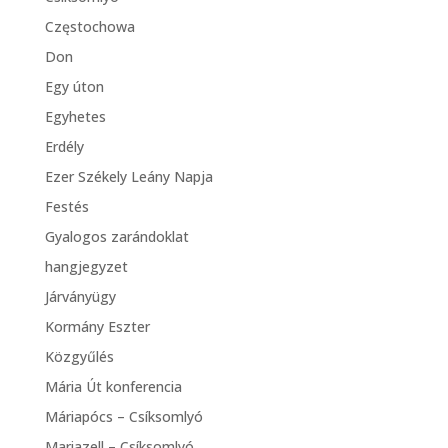
Częstochowa
Don
Egy úton
Egyhetes
Erdély
Ezer Székely Leány Napja
Festés
Gyalogos zarándoklat
hangjegyzet
Járványügy
Kormány Eszter
Közgyűlés
Mária Út konferencia
Máriapócs – Csíksomlyó
Mariazell – Csíksomlyó