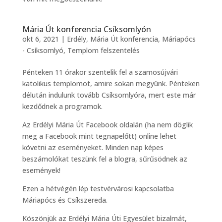
Mária Út konferencia Csíksomlyón
okt 6, 2021
|
Erdély
,
Mária Út konferencia
,
Máriapócs
- Csíksomlyó
,
Templom felszentelés
Pénteken 11 órakor szentelik fel a szamosújvári
katolikus templomot, amire sokan megyünk. Pénteken
délután indulunk tovább Csíksomlyóra, mert este már
kezdődnek a programok.
Az Erdélyi Mária Út Facebook oldalán (ha nem döglik
meg a Facebook mint tegnapelőtt) online lehet
követni az eseményeket. Minden nap képes
beszámolókat teszünk fel a blogra, sűrűsödnek az
események!
Ezen a hétvégén lép testvérvárosi kapcsolatba
Máriapócs és Csíkszereda.
Köszönjük az Erdélyi Mária Úti Egyesület bizalmát,