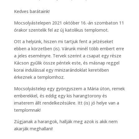
Kedves barátaink!
Mocsolyástelepen 2021 október 16.-án szombaton 11
órakor szentelik fel az új katolikus templomot.
Ott a helyünk, hiszen mi tartjuk fent a jelzéseket
ebben a körzetben (is). Várunk minél több embert erre
a jeles eseményre. Tervek szerint a csapat egy része
Kácson gyűlik össze péntek este, és másnap reggel
korai indulással egy minizarándoklat keretében
érkeznek a templomhoz.
Mocsolyástelep egy gyöngyszem a Mária úton, remek
emberekkel, és eddig egy kis harangtorony és
imaterem állt rendelkezésükre. Itt (is) jó helye van a
templomnak!
Zúgjanak a harangok, hallják meg azok is akik nem
akarják meghallani!