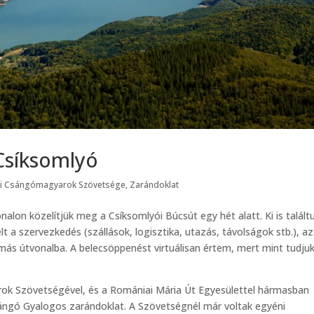
Csíksomlyó
i Csángómagyarok Szövetsége
,
Zarándoklat
onalon közelítjük meg a Csíksomlyói Búcsút egy hét alatt. Ki is talált
 a szervezkedés (szállások, logisztika, utazás, távolságok stb.), a
ás útvonalba. A belecsöppenést virtuálisan értem, mert mint tudju
ok Szövetségével, és a Romániai Mária Út Egyesülettel hármasban
ángó Gyalogos zarándoklat. A Szövetségnél már voltak egyéni