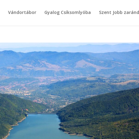
g
Vándortábor
Gyalog Csíksomlyóba
Szent Jobb zarán