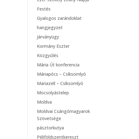
Festés
Gyalogos zarándoklat
hangjegyzet
Járványügy
Kormány Eszter
Közgyűlés
Mária Út konferencia
Máriapócs – Csíksomlyó
Mariazell – Csíksomlyó
Mocsolyástelep
Moldva
Moldvai Csángómagyarok
Szövetsége
pásztorkutya
Péliföldszentkereszt