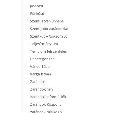
podcast
Pünkösd
Szent István ünnepe
Szent Jobb zarándoklat
Szentkút – Csíksomlyó
Teljesítménytúra
Templom felszentelés
Uncategorized
Vándortábor
Varga István
Zarándok
Zarándok hely
Zarándok információk
Zarándok Központ
zarándok találkozó