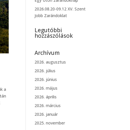
Egy Úton zarándoknap
2026.08.20-09.12 XV. Szent
Jobb Zarándoklat
Legutóbbi
hozzászólások
Archívum
2026. augusztus
2026. július
2026. június
2026. május
uk a
ztán
2026. április
k
2026. március
2026. január
2025. november