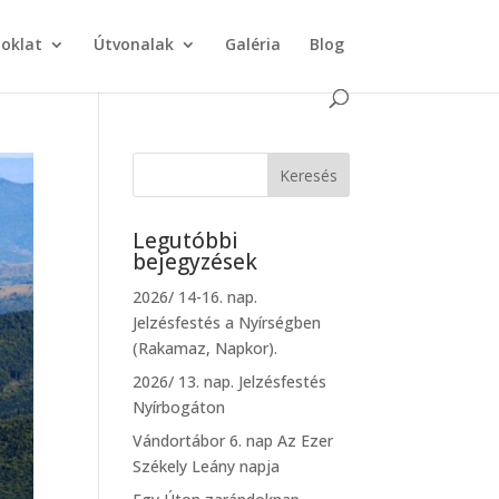
doklat
Útvonalak
Galéria
Blog
Legutóbbi
bejegyzések
2026/ 14-16. nap.
Jelzésfestés a Nyírségben
(Rakamaz, Napkor).
2026/ 13. nap. Jelzésfestés
Nyírbogáton
Vándortábor 6. nap Az Ezer
Székely Leány napja