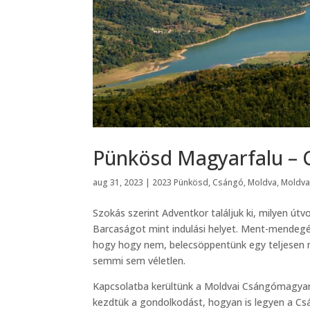
Pünkösd Magyarfalu – 
aug 31, 2023
|
2023 Pünkösd
,
Csángó
,
Moldva
,
Moldva
Szokás szerint Adventkor találjuk ki, milyen útv
Barcaságot mint indulási helyet. Ment-mendegélt
hogy hogy nem, belecsöppentünk egy teljesen m
semmi sem véletlen.
Kapcsolatba kerültünk a Moldvai Csángómagyar
kezdtük a gondolkodást, hogyan is legyen a Cs