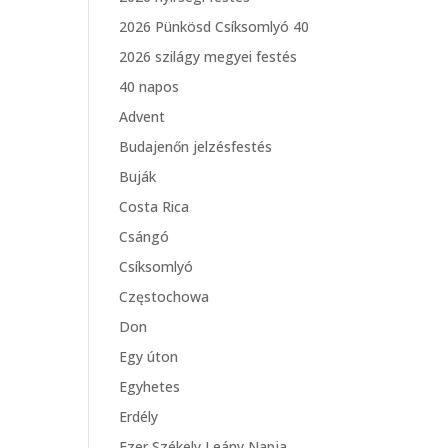
2026 Pünkösd Csíksomlyó 40
2026 szilágy megyei festés
40 napos
Advent
Budajenőn jelzésfestés
Buják
Costa Rica
Csángó
Csíksomlyó
Częstochowa
Don
Egy úton
Egyhetes
Erdély
Ezer Székely Leány Napja