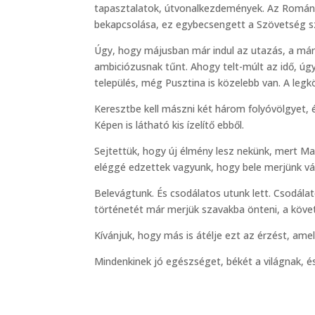
tapasztalatok, útvonalkezdemények. Az Románia
bekapcsolása, ez egybecsengett a Szövetség szá
Úgy, hogy májusban már indul az utazás, a már
ambiciózusnak tűnt. Ahogy telt-múlt az idő, úg
település, még Pusztina is közelebb van. A legk
Keresztbe kell mászni két három folyóvölgyet, 
Képen is látható kis ízelítő ebből.
Sejtettük, hogy új élmény lesz nekünk, mert 
eléggé edzettek vagyunk, hogy bele merjünk vá
Belevágtunk. És csodálatos utunk lett. Csodála
történetét már merjük szavakba önteni, a követ
Kívánjuk, hogy más is átélje ezt az érzést, am
Mindenkinek jó egészséget, békét a világnak, é