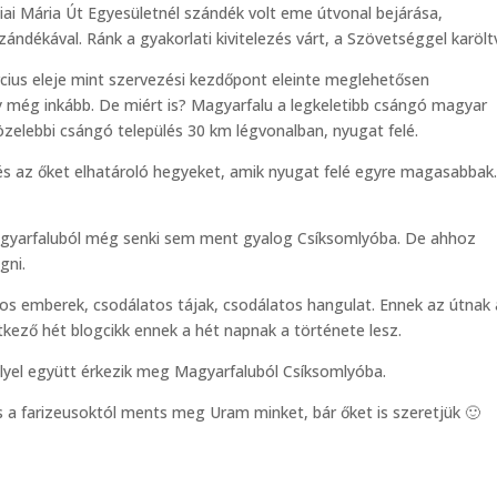
i Mária Út Egyesületnél szándék volt eme útvonal bejárása,
ndékával. Ránk a gyakorlati kivitelezés várt, a Szövetséggel karölt
cius eleje mint szervezési kezdőpont eleinte meglehetősen
y még inkább. De miért is? Magyarfalu a legkeletibb csángó magyar
özelebbi csángó település 30 km légvonalban, nyugat felé.
és az őket elhatároló hegyeket, amik nyugat felé egyre magasabbak
Magyarfaluból még senki sem ment gyalog Csíksomlyóba. De ahhoz
gni.
tos emberek, csodálatos tájak, csodálatos hangulat. Ennek az útnak 
kező hét blogcikk ennek a hét napnak a története lesz.
ellyel együtt érkezik meg Magyarfaluból Csíksomlyóba.
s a farizeusoktól ments meg Uram minket, bár őket is szeretjük 🙂