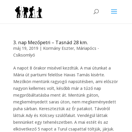
3. nap Mezőpetri – Tasnád 28 km.
máj 19, 2019
|
Kormány Eszter
,
Máriapócs -
Csíksomlyó
A napot 8 órakor misével kezdtük. A mai útunkat a
Mária út partiumi felelőse Havas Tamás kisérte.
Mezőkön mentünk ragyogó napsütésben, ami először
nagyon kellemes volt, később már a tűző nap
megpróbáltatásba ment át. Mentünk gáton,
megkeményedett saras úton, nem megkeményedett
puha sárban. Kereszteztük az Ér patakot. Távolról
láttuk Ady és Kölcsey szülőfaluit. Vendégül láttak
bennünket egy tehenészetben. A mai estét és az
elkövetkező 5 napot a Turul csapattal töltjük, járjuk.