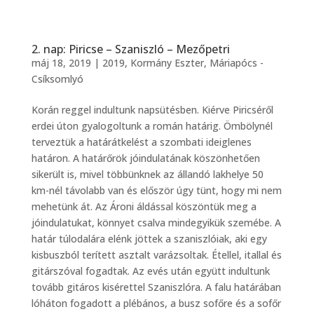
2. nap: Piricse – Szaniszló – Mezőpetri
máj 18, 2019
|
2019
,
Kormány Eszter
,
Máriapócs -
Csíksomlyó
Korán reggel indultunk napsütésben. Kiérve Piricséről
erdei úton gyalogoltunk a román határig. Ömbölynél
terveztük a határátkelést a szombati ideiglenes
határon. A határőrök jóindulatának köszönhetően
sikerült is, mivel többünknek az állandó lakhelye 50
km-nél távolabb van és először úgy tünt, hogy mi nem
mehetünk át. Az Ároni áldással köszöntük meg a
jóindulatukat, könnyet csalva mindegyikük szemébe. A
határ túlodalára elénk jöttek a szaniszlóiak, aki egy
kisbuszból terített asztalt varázsoltak. Étellel, itallal és
gitárszóval fogadtak. Az evés után együtt indultunk
tovább gitáros kisérettel Szaniszlóra. A falu határában
lóháton fogadott a plébános, a busz sofőre és a sofőr