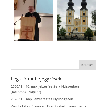
Legutóbbi bejegyzések
2026/ 14-16. nap. Jelzésfestés a Nyírségben
(Rakamaz, Napkor).
2026/ 13. nap. Jelzésfestés Nyírbogáton
Vándortábor 6. nap Az Ezer Székely Leány napja