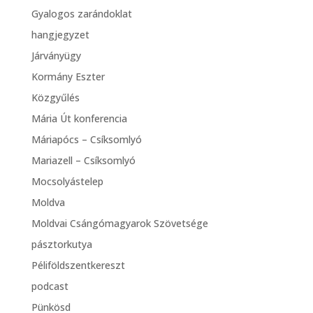
Gyalogos zarándoklat
hangjegyzet
Járványügy
Kormány Eszter
Közgyűlés
Mária Út konferencia
Máriapócs – Csíksomlyó
Mariazell – Csíksomlyó
Mocsolyástelep
Moldva
Moldvai Csángómagyarok Szövetsége
pásztorkutya
Péliföldszentkereszt
podcast
Pünkösd