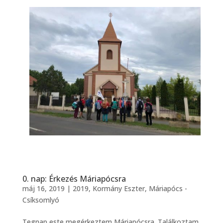
0. nap: Érkezés Máriapócsra
máj 16, 2019
|
2019
,
Kormány Eszter
,
Máriapócs -
Csíksomlyó
Tegnap este megérkeztem Máriapócsra. Találkoztam