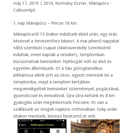
máj 17, 2019
|
2019
,
Kormány Eszter
,
Máriapócs -
Csíksomlyó
1. nap Máriapócs – Piricse 18 km.
Máriapócsról 13 órakor indultunk ebéd után, egy órás
késéssel a tervezetthez képest. A mai pihenő napjukat
tőltő szentkúti csapat (Mátraverebély Szentkútról
indultak, innen kapták a nevüket), templomban
búcsúztattak bennünket. Nyírbogát volt az első és
egyetlen állomásunk. Itt a falu görögkatolikus
plébánosa elénk jött az úton, együtt mentünk be a
templomba, majd a templom kertjében
megvendégeltek bennünket süteménnyel, pogácsával,
gyümölccsel és innivalóval. Újra útra keltünk és 8 km
gyaloglás után megérkeztünk Piricsére. Itt van a
szállásunk az öregek napközi otthonában. Szép erdei
útakon mentünk, könnyű bevezető út volt.