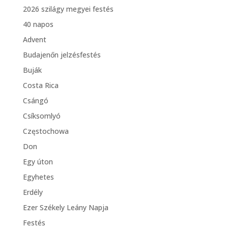
2026 szilágy megyei festés
40 napos
Advent
Budajenőn jelzésfestés
Buják
Costa Rica
Csángó
Csíksomlyó
Częstochowa
Don
Egy úton
Egyhetes
Erdély
Ezer Székely Leány Napja
Festés