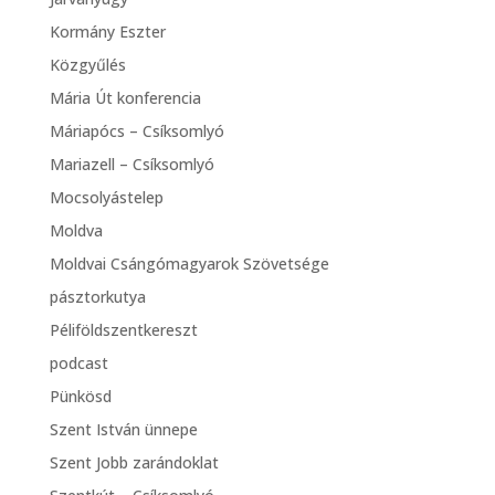
Kormány Eszter
Közgyűlés
Mária Út konferencia
Máriapócs – Csíksomlyó
Mariazell – Csíksomlyó
Mocsolyástelep
Moldva
Moldvai Csángómagyarok Szövetsége
pásztorkutya
Péliföldszentkereszt
podcast
Pünkösd
Szent István ünnepe
Szent Jobb zarándoklat