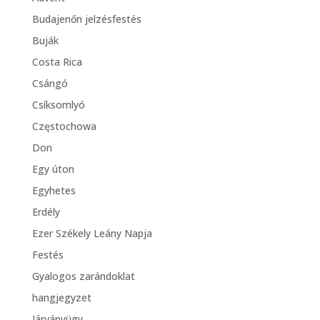
Budajenőn jelzésfestés
Buják
Costa Rica
Csángó
Csíksomlyó
Częstochowa
Don
Egy úton
Egyhetes
Erdély
Ezer Székely Leány Napja
Festés
Gyalogos zarándoklat
hangjegyzet
Járványügy