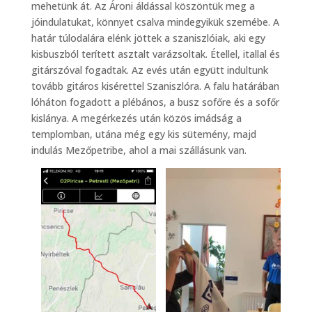
mehetünk át. Az Ároni áldással köszöntük meg a
jóindulatukat, könnyet csalva mindegyikük szemébe. A
határ túlodalára elénk jöttek a szaniszlóiak, aki egy
kisbuszból terített asztalt varázsoltak. Étellel, itallal és
gitárszóval fogadtak. Az evés után együtt indultunk
tovább gitáros kisérettel Szaniszlóra. A falu határában
lóháton fogadott a plébános, a busz sofőre és a sofőr
kislánya. A megérkezés után közös imádság a
templomban, utána még egy kis sütemény, majd
indulás Mezőpetribe, ahol a mai szállásunk van.