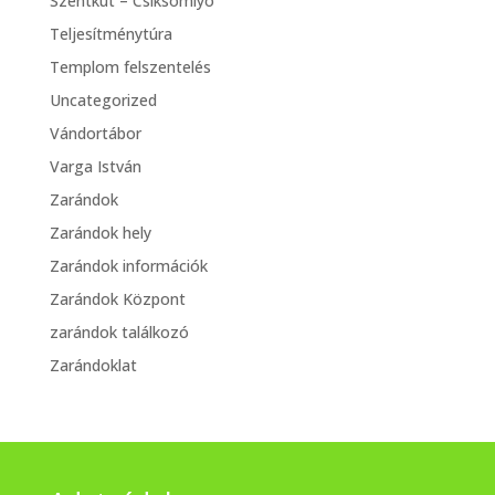
Szentkút – Csíksomlyó
Teljesítménytúra
Templom felszentelés
Uncategorized
Vándortábor
Varga István
Zarándok
Zarándok hely
Zarándok információk
Zarándok Központ
zarándok találkozó
Zarándoklat