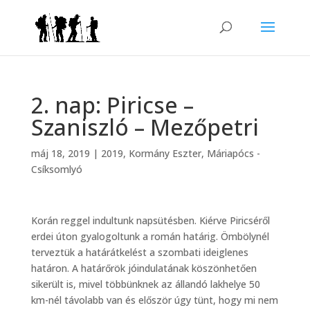
2. nap: Piricse –
Szaniszló – Mezőpetri
máj 18, 2019
|
2019
,
Kormány Eszter
,
Máriapócs -
Csíksomlyó
Korán reggel indultunk napsütésben. Kiérve Piricséről
erdei úton gyalogoltunk a román határig. Ömbölynél
terveztük a határátkelést a szombati ideiglenes
határon. A határőrök jóindulatának köszönhetően
sikerült is, mivel többünknek az állandó lakhelye 50
km-nél távolabb van és először úgy tünt, hogy mi nem