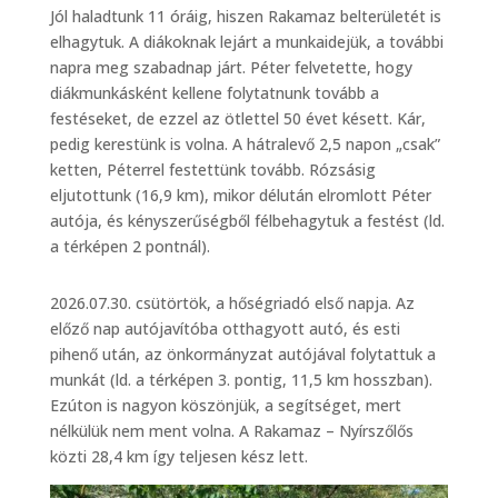
Jól haladtunk 11 óráig, hiszen Rakamaz belterületét is
elhagytuk. A diákoknak lejárt a munkaidejük, a további
napra meg szabadnap járt. Péter felvetette, hogy
diákmunkásként kellene folytatnunk tovább a
festéseket, de ezzel az ötlettel 50 évet késett. Kár,
pedig kerestünk is volna. A hátralevő 2,5 napon „csak”
ketten, Péterrel festettünk tovább. Rózsásig
eljutottunk (16,9 km), mikor délután elromlott Péter
autója, és kényszerűségből félbehagytuk a festést (ld.
a térképen 2 pontnál).
2026.07.30. csütörtök, a hőségriadó első napja. Az
előző nap autójavítóba otthagyott autó, és esti
pihenő után, az önkormányzat autójával folytattuk a
munkát (ld. a térképen 3. pontig, 11,5 km hosszban).
Ezúton is nagyon köszönjük, a segítséget, mert
nélkülük nem ment volna. A Rakamaz – Nyírszőlős
közti 28,4 km így teljesen kész lett.