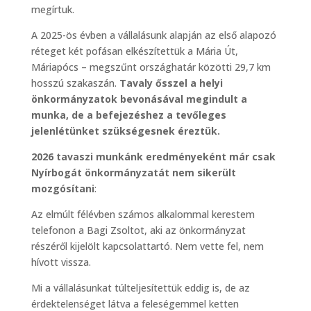
megírtuk.
A 2025-ös évben a vállalásunk alapján az első alapozó
réteget két pofásan elkészítettük a Mária Út,
Máriapócs – megszűnt országhatár közötti 29,7 km
hosszú szakaszán.
Tavaly ősszel a helyi
önkormányzatok bevonásával megindult a
munka, de a befejezéshez a tevőleges
jelenlétünket szükségesnek éreztük.
2026 tavaszi munkánk eredményeként már csak
Nyírbogát önkormányzatát nem sikerült
mozgósítani
:
Az elmúlt félévben számos alkalommal kerestem
telefonon a Bagi Zsoltot, aki az önkormányzat
részéről kijelölt kapcsolattartó. Nem vette fel, nem
hívott vissza.
Mi a vállalásunkat túlteljesítettük eddig is, de az
érdektelenséget látva a feleségemmel ketten