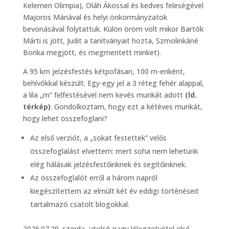
Kelemen Olimpia), Oláh Ákossal és kedves feleségével
Majoros Máriával és helyi önkormányzatok
bevonásával folytattuk. Külön öröm volt mikor Bartók
Márti is jött, Judit a tanítványait hozta, Szmolinkáné
Borika megjött, és megmentett minket).
A 95 km jelzésfestés kétpofásan, 100 m-enként,
behívókkal készült. Egy-egy jel a 3 réteg fehér alappal,
a lila „m” felfestésével nem kevés munkát adott
(ld.
térkép)
. Gondolkoztam, hogy ezt a kétéves munkát,
hogy lehet összefoglani?
Az első verziót, a „sokat festettek” velős
összefoglalást elvettem: mert soha nem lehetünk
elég hálásak jelzésfestőinknek és segítőinknek.
Az összefoglalót erről a három napról
kiegészítettem az elmúlt két év eddigi történéseit
tartalmazó csatolt blogokkal.
2026.07.29. szerda, utolsó nagy lélegzetvétel első