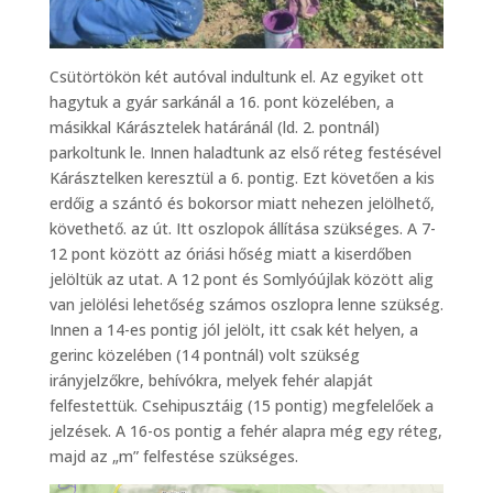
Csütörtökön két autóval indultunk el. Az egyiket ott
hagytuk a gyár sarkánál a 16. pont közelében, a
másikkal Kárásztelek határánál (ld. 2. pontnál)
parkoltunk le. Innen haladtunk az első réteg festésével
Kárásztelken keresztül a 6. pontig. Ezt követően a kis
erdőig a szántó és bokorsor miatt nehezen jelölhető,
követhető. az út. Itt oszlopok állítása szükséges. A 7-
12 pont között az óriási hőség miatt a kiserdőben
jelöltük az utat. A 12 pont és Somlyóújlak között alig
van jelölési lehetőség számos oszlopra lenne szükség.
Innen a 14-es pontig jól jelölt, itt csak két helyen, a
gerinc közelében (14 pontnál) volt szükség
irányjelzőkre, behívókra, melyek fehér alapját
felfestettük. Csehipusztáig (15 pontig) megfelelőek a
jelzések. A 16-os pontig a fehér alapra még egy réteg,
majd az „m” felfestése szükséges.