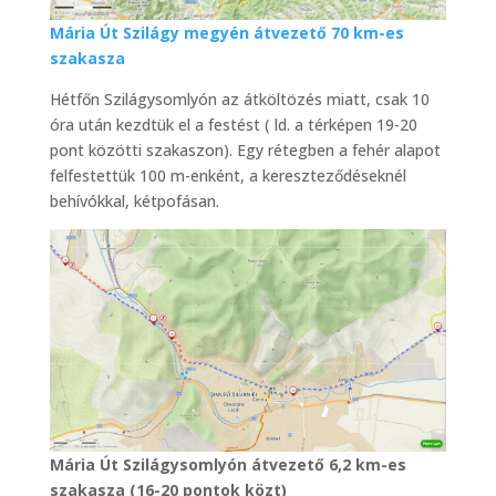
Mária Út Szilágy megyén átvezető 70 km-es
szakasza
Hétfőn Szilágysomlyón az átköltözés miatt, csak 10
óra után kezdtük el a festést ( ld. a térképen 19-20
pont közötti szakaszon). Egy rétegben a fehér alapot
felfestettük 100 m-enként, a kereszteződéseknél
behívókkal, kétpofásan.
Mária Út Szilágysomlyón átvezető 6,2 km-es
szakasza (16-20 pontok közt)