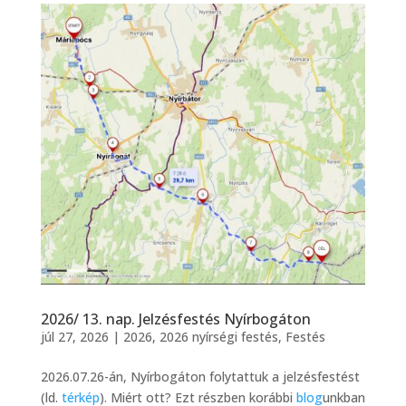
2026/ 13. nap. Jelzésfestés Nyírbogáton
júl 27, 2026
|
2026
,
2026 nyírségi festés
,
Festés
2026.07.26-án, Nyírbogáton folytattuk a jelzésfestést
(ld.
térkép
). Miért ott? Ezt részben korábbi
blog
unkban