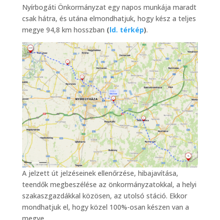
Nyírbogáti Önkormányzat egy napos munkája maradt
csak hátra, és utána elmondhatjuk, hogy kész a teljes
megye 94,8 km hosszban
(
ld. térkép
)
.
A jelzett út jelzéseinek ellenőrzése, hibajavítása,
teendők megbeszélése az önkormányzatokkal, a helyi
szakaszgazdákkal közösen, az utolsó stáció. Ekkor
mondhatjuk el, hogy közel 100%-osan készen van a
megye.