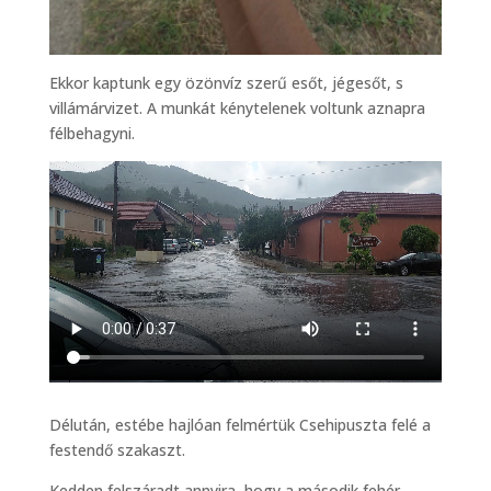
Ekkor kaptunk egy özönvíz szerű esőt, jégesőt, s
villámárvizet. A munkát kénytelenek voltunk aznapra
félbehagyni.
Délután, estébe hajlóan felmértük Csehipuszta felé a
festendő szakaszt.
Kedden felszáradt annyira, hogy a második fehér