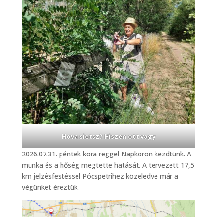
Hova sietsz? Hiszen ott vagy
2026.07.31. péntek kora reggel Napkoron kezdtünk. A
munka és a hőség megtette hatását. A tervezett 17,5
km jelzésfestéssel Pócspetrihez közeledve már a
végünket éreztük.