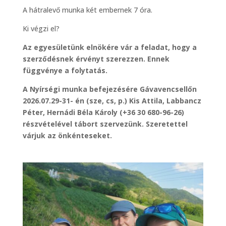
A hátralevő munka két embernek 7 óra.
Ki végzi el?
Az egyesületünk elnökére vár a feladat, hogy a
szerződésnek érvényt szerezzen. Ennek
függvénye a folytatás.
A Nyírségi munka befejezésére Gávavencsellőn
2026.07.29-31- én (sze, cs, p.) Kis Attila, Labbancz
Péter, Hernádi Béla Károly (+36 30 680-96-26)
részvételével tábort szervezünk. Szeretettel
várjuk az önkénteseket.