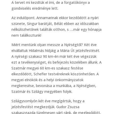
A tervet mi kezdtük el írni, de a forgatókönyv a
gondviselés eredménye lett.
Az indulópont. Annamarinak ekkor kezdődött a nyári
szünete, Singur barátját, Bélát ebben az időszakban
nélkülözhetőnek találták otthon, s ….már egy hónapja
nem találkoztunk!
Miért mentünk olyan messze a Nyírségtől? Két éve
elvállaltuk Hídalmás hídjáig a Mária Út jelzésfestését.
A nyírségi szakasz 90 km-én már két éve végezzük
ezt a tevékenységet, és befejezés közelében állunk. A
Szatmár megyei 60 km-es szakasz festése
elkezdődött, Schefler testvéreknek köszönhetően. A
megyei elnökök és a helyi önkormányzatok
megkeresése, bevonása a munkába, a Nyírségben,
Szatmár és Szilágy megyében folyik.
Szilágysomlyón két éve megígértük, hogy a
jelzésfestést megkezdjük. Gudor Zsuzsa
szakaszgazda türelmesen várt ránk, de meglepődött,