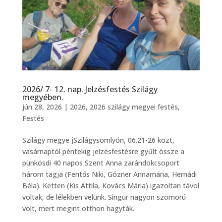
2026/ 7- 12. nap. Jelzésfestés Szilágy
megyében.
jún 28, 2026
|
2026
,
2026 szilágy megyei festés
,
Festés
Szilágy megye jSzilágysomlyón, 06.21-26 közt,
vasárnaptól péntekig jelzésfestésre gyűlt össze a
pünkösdi 40 napos Szent Anna zarándokcsoport
három tagja (Fentős Niki, Gózner Annamária, Hernádi
Béla). Ketten (Kis Attila, Kovács Mária) igazoltan távol
voltak, de lélekben velünk. Singur nagyon szomorú
volt, mert megint otthon hagyták.