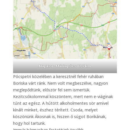
Napkor -Máriapócs 17,7 km
Pócspetri közelében a keresztnél fehér ruhában
Boriska várt ránk. Nem volt megbeszélve, nagyon
meglepődtünk, először fel sem ismertük.
Kezitcsókolommal köszöntem, mert nem e-viáginak
tűnt az egész. A hűtött alkoholmentes sör amivel
kínált minket, észhez térített. Csoda, melyet
köszönünk Ákosnak is, hiszen ő súgot Borikának,
hogy hol tartunk.
Immár hármasban festettünk tovább.