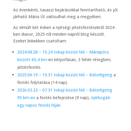
Az évenkénti, tavaszi bejárásokkal fenntartható, és jól
járható Mária Út valósulhat meg a megyében.
Az elmúlt két évben a nyírségi jelzésfestésekről 2024-
ben diasor, 2025-től minden napról blog készült.
Ezeket linkekben csatoltam:
2024.08.28 – 10.24 tokaji közúti híd – Máriapócs
között 65,4 km
-en kétpofásan, 3 fehér rétegben,
jelzésfestés.
2025.06.19 – 10.31 tokaji közúti
híd – Bátorligetig
a
festés folytatása (14 nap).
2026.03.23 – 07.31 tokaji közúti
híd – Bátorligetig
95 km-en
a festés befejezése (9 nap),
nyírbogáti
egy napos festés híján