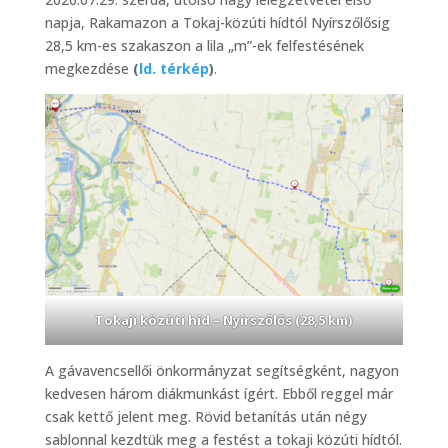
napja, Rakamazon a Tokaj-közúti hídtól Nyírszőlősig
28,5 km-es szakaszon a lila „m”-ek felfestésének
megkezdése
(
ld. térkép
)
.
Tokaji közúti híd – Nyírszőlős (28,5 km)
A gávavencsellői önkormányzat segítségként, nagyon
kedvesen három diákmunkást ígért. Ebből reggel már
csak kettő jelent meg. Rövid betanítás után négy
sablonnal kezdtük meg a festést a tokaji közúti hídtól.