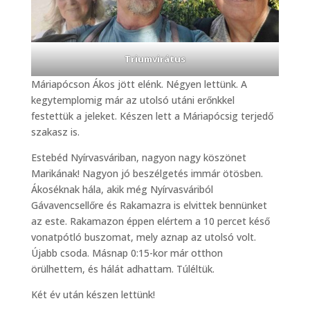
Triumvirátus
Máriapócson Ákos jött elénk. Négyen lettünk. A
kegytemplomig már az utolsó utáni erőnkkel
festettük a jeleket. Készen lett a Máriapócsig terjedő
szakasz is.
Estebéd Nyírvasváriban, nagyon nagy köszönet
Marikának! Nagyon jó beszélgetés immár ötösben.
Ákoséknak hála, akik még Nyírvasváriból
Gávavencsellőre és Rakamazra is elvittek bennünket
az este. Rakamazon éppen elértem a 10 percet késő
vonatpótló buszomat, mely aznap az utolsó volt.
Újabb csoda. Másnap 0:15-kor már otthon
örülhettem, és hálát adhattam. Túléltük.
Két év után készen lettünk!