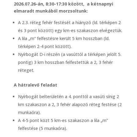
2026.07.26-án, 8:30-17:30 között, a kétnapnyi
elmaradt munkából morzsoltunk:
A 2.3. réteg fehér festését a hiányzó (ld. térképen 2
és 3 pont között) egy km-es szakaszon elvégeztük.
A lila „m” felfestésre került 5 km hosszban (ld.
térképen 2-4 pont között).
Nyírbogát D-i részén (a vasúttól a térképen jelölt 5.
pontig) 3 km hosszban felfestettük a 2, 3 fehér
réteget.
A hátralevő feladat
Nyírbogát belterületén a 4. ponttól a vasúti sínig 2
km szakaszon a 2, 3 fehér alapozó réteg festése (2
munkaóra).
A 4-5 pont közt 5 km-es szakaszon a lila „m”
felfestése (5 munkaóra).