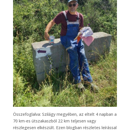
Összefoglalva: Szilágy megyében, az eltelt 4 napban a
70 km-es útszakaszból 22 km teljesen vagy
részlegesen elkészült. Ezen blogban részletes leírással