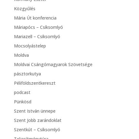
Közgyűlés
Mária Út konferencia
Máriapócs – Csíksomlyó
Mariazell – Csíksomlyó
Mocsolyástelep
Moldva
Moldvai Csángómagyarok Szövetsége
pásztorkutya
Péliföldszentkereszt
podcast
Pünkösd
Szent István ünnepe
Szent Jobb zarándoklat
Szentkút – Csíksomlyó
Teljesítménytúra