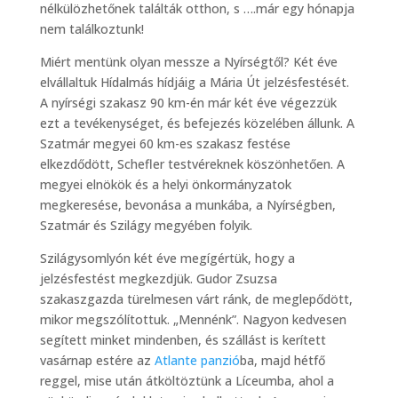
nélkülözhetőnek találták otthon, s ….már egy hónapja
nem találkoztunk!
Miért mentünk olyan messze a Nyírségtől? Két éve
elvállaltuk Hídalmás hídjáig a Mária Út jelzésfestését.
A nyírségi szakasz 90 km-én már két éve végezzük
ezt a tevékenységet, és befejezés közelében állunk. A
Szatmár megyei 60 km-es szakasz festése
elkezdődött, Schefler testvéreknek köszönhetően. A
megyei elnökök és a helyi önkormányzatok
megkeresése, bevonása a munkába, a Nyírségben,
Szatmár és Szilágy megyében folyik.
Szilágysomlyón két éve megígértük, hogy a
jelzésfestést megkezdjük. Gudor Zsuzsa
szakaszgazda türelmesen várt ránk, de meglepődött,
mikor megszólítottuk. „Mennénk”. Nagyon kedvesen
segített minket mindenben, és szállást is kerített
vasárnap estére az
Atlante panzió
ba, majd hétfő
reggel, mise után átköltöztünk a Líceumba, ahol a