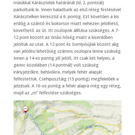
másikkal Kárásztelek határánál (ld. 2. pontnál)
parkoltunk le. Innen haladtunk az első réteg festésével
Kárásztelken keresztül a 6. pontig. Ezt követően a kis
erdőig a szántó és bokorsor miatt nehezen jelölhető,
követhető. az út. Itt oszlopok állítása szükséges. A 7-
12 pont között az óriási hőség miatt a kiserdőben
jelöltük az utat. A 12 pont és Somlyóújlak között alig
van jelölési lehetőség számos oszlopra lenne szükség.
Innen a 14-es pontig jól jelölt, itt csak két helyen, a
gerinc közelében (14 pontnál) volt szükség
irányjelzőkre, behívókra, melyek fehér alapját
felfestettük. Csehipusztáig (15 pontig) megfelelőek a
jelzések. A 16-os pontig a fehér alapra még egy réteg,
majd az „m” felfestése szükséges.