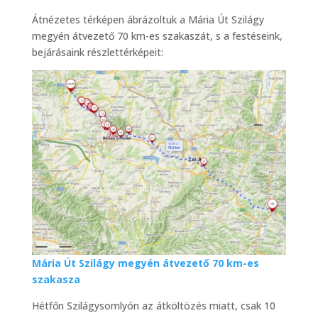
Átnézetes térképen ábrázoltuk a Mária Út Szilágy
megyén átvezető 70 km-es szakaszát, s a festéseink,
bejárásaink részlettérképeit:
Mária Út Szilágy megyén átvezető 70 km-es
szakasza
Hétfőn Szilágysomlyón az átköltözés miatt, csak 10