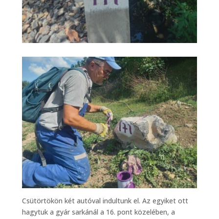
Csütörtökön két autóval indultunk el. Az egyiket ott
hagytuk a gyár sarkánál a 16. pont közelében, a