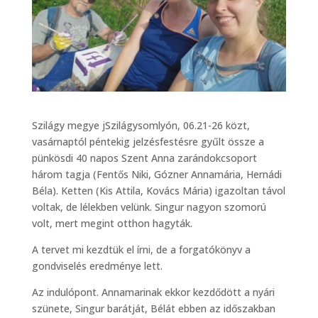
Szilágy megye jSzilágysomlyón, 06.21-26 közt,
vasárnaptól péntekig jelzésfestésre gyűlt össze a
pünkösdi 40 napos Szent Anna zarándokcsoport
három tagja (Fentős Niki, Gózner Annamária, Hernádi
Béla). Ketten (Kis Attila, Kovács Mária) igazoltan távol
voltak, de lélekben velünk. Singur nagyon szomorú
volt, mert megint otthon hagyták.
A tervet mi kezdtük el írni, de a forgatókönyv a
gondviselés eredménye lett.
Az indulópont. Annamarinak ekkor kezdődött a nyári
szünete, Singur barátját, Bélát ebben az időszakban