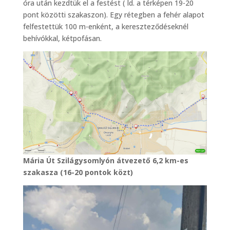
óra után kezdtük el a festést ( ld. a térképen 19-20
pont közötti szakaszon). Egy rétegben a fehér alapot
felfestettük 100 m-enként, a kereszteződéseknél
behívókkal, kétpofásan.
Mária Út Szilágysomlyón átvezető 6,2 km-es
szakasza (16-20 pontok közt)