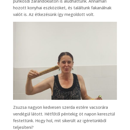
pünkösdi zarándoklaton is aludhattunk. Annamari
hozott konyhai eszközöket, és találtunk fakanálnak
valót is. Az étkezésünk így megoldott volt.
Zsuzsa nagyon kedvesen szerda estére vacsorára
vendégül látott. Hétfőtől péntekig öt napon keresztül
festettünk. Hogy hol, mit sikerült az igéretünkből
teljesíteni?