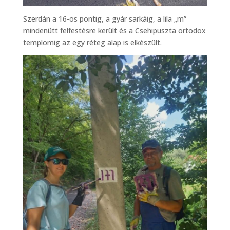
Szerdán a 16-os pontig, a gyár sarkáig, a lila „m”
mindenütt felfestésre került és a Csehipuszta ortodox
templomig az egy réteg alap is elkészült.