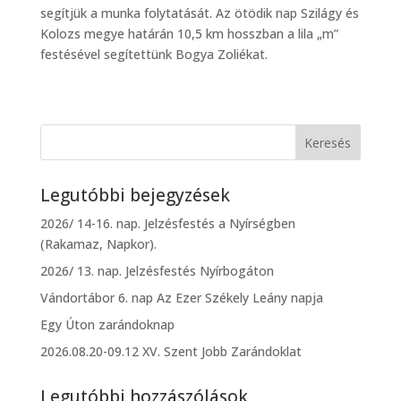
segítjük a munka folytatását. Az ötödik nap Szilágy és
Kolozs megye határán 10,5 km hosszban a lila „m”
festésével segítettünk Bogya Zoliékat.
Legutóbbi bejegyzések
2026/ 14-16. nap. Jelzésfestés a Nyírségben
(Rakamaz, Napkor).
2026/ 13. nap. Jelzésfestés Nyírbogáton
Vándortábor 6. nap Az Ezer Székely Leány napja
Egy Úton zarándoknap
2026.08.20-09.12 XV. Szent Jobb Zarándoklat
Legutóbbi hozzászólások