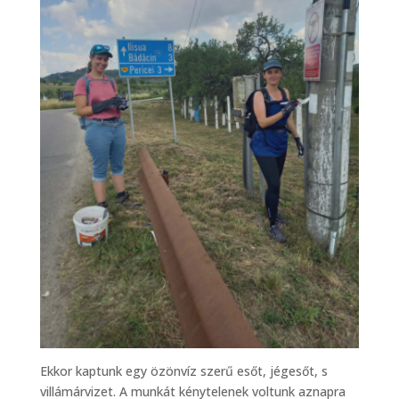
Ekkor kaptunk egy özönvíz szerű esőt, jégesőt, s
villámárvizet. A munkát kénytelenek voltunk aznapra