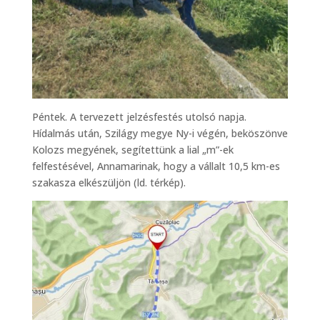
Péntek. A tervezett jelzésfestés utolsó napja.
Hídalmás után, Szilágy megye Ny-i végén, beköszönve
Kolozs megyének, segítettünk a lial „m”-ek
felfestésével, Annamarinak, hogy a vállalt 10,5 km-es
szakasza elkészüljön (ld. térkép).