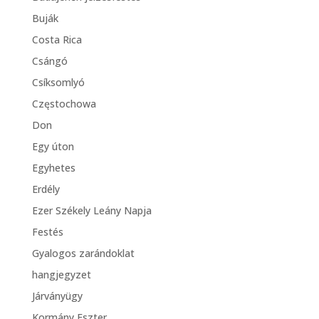
Buják
Costa Rica
Csángó
Csíksomlyó
Częstochowa
Don
Egy úton
Egyhetes
Erdély
Ezer Székely Leány Napja
Festés
Gyalogos zarándoklat
hangjegyzet
Járványügy
Kormány Eszter