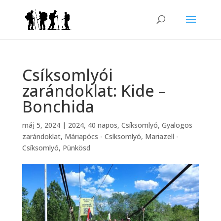
Csíksomlyói
zarándoklat: Kide –
Bonchida
máj 5, 2024
|
2024
,
40 napos
,
Csíksomlyó
,
Gyalogos
zarándoklat
,
Máriapócs - Csíksomlyó
,
Mariazell -
Csíksomlyó
,
Pünkösd