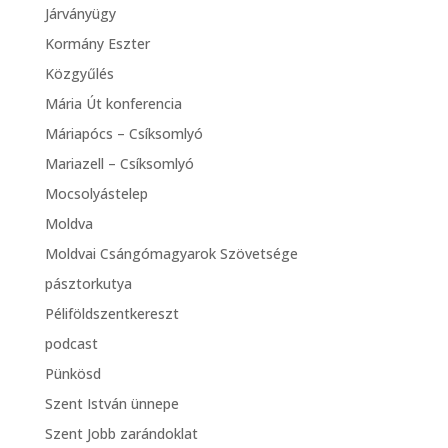
Járványügy
Kormány Eszter
Közgyűlés
Mária Út konferencia
Máriapócs – Csíksomlyó
Mariazell – Csíksomlyó
Mocsolyástelep
Moldva
Moldvai Csángómagyarok Szövetsége
pásztorkutya
Péliföldszentkereszt
podcast
Pünkösd
Szent István ünnepe
Szent Jobb zarándoklat