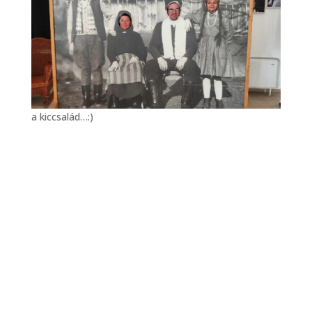
a kiccsalád…:)