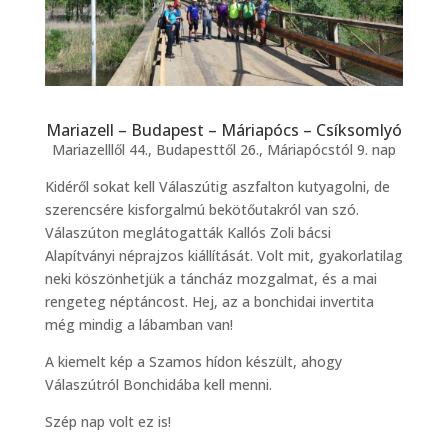
Mariazell – Budapest – Máriapócs – Csíksomlyó
Mariazelllől 44., Budapesttől 26., Máriapócstól 9. nap
Kidéről sokat kell Válaszútig aszfalton kutyagolni, de
szerencsére kisforgalmú bekötőutakról van szó.
Válaszúton meglátogatták Kallós Zoli bácsi
Alapítványi néprajzos kiállítását. Volt mit, gyakorlatilag
neki köszönhetjük a táncház mozgalmat, és a mai
rengeteg néptáncost. Hej, az a bonchidai invertita
még mindig a lábamban van!
A kiemelt kép a Szamos hídon készült, ahogy
Válaszútról Bonchidába kell menni.
Szép nap volt ez is!