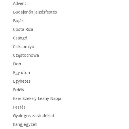
Advent
Budajenőn jelzésfestés
Buják
Costa Rica
Csángó
Csíksomlyó
Częstochowa
Don
Egy úton
Egyhetes
Erdély
Ezer Székely Leány Napja
Festés
Gyalogos zarándoklat
hangjegyzet