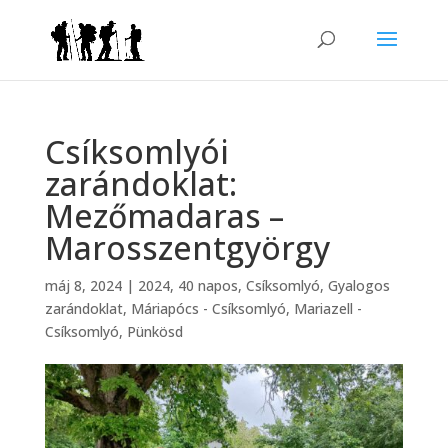
Csíksomlyói
zarándoklat:
Mezőmadaras –
Marosszentgyörgy
máj 8, 2024
|
2024
,
40 napos
,
Csíksomlyó
,
Gyalogos
zarándoklat
,
Máriapócs - Csíksomlyó
,
Mariazell -
Csíksomlyó
,
Pünkösd