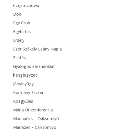
Częstochowa
Don
Egy úton
Egyhetes
Erdély
Ezer Székely Leány Napja
Festés
Gyalogos zarándoklat
hangjegyzet
Járványügy
Kormány Eszter
Közgyűlés
Mária Út konferencia
Máriapócs – Csíksomlyó
Mariazell – Csíksomlyó