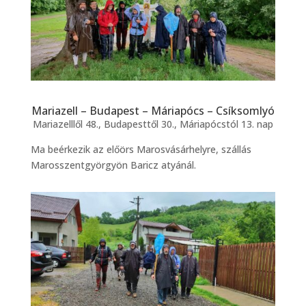
Mariazell – Budapest – Máriapócs – Csíksomlyó
Mariazelllől 48., Budapesttől 30., Máriapócstól 13. nap
Ma beérkezik az előörs Marosvásárhelyre, szállás
Marosszentgyörgyön Baricz atyánál.