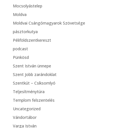
Mocsolyástelep
Moldva
Moldvai Csángómagyarok Szövetsége
pásztorkutya
Péliföldszentkereszt
podcast
Pünkösd
Szent István ünnepe
Szent Jobb zarándoklat
Szentkút – Csíksomlyó
Teljesítménytúra
Templom felszentelés
Uncategorized
Vándortábor
Varga István