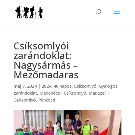
Csíksomlyói
zarándoklat:
Nagysármás –
Mezőmadaras
máj 7, 2024
|
2024
,
40 napos
,
Csíksomlyó
,
Gyalogos
zarándoklat
,
Máriapócs - Csíksomlyó
,
Mariazell -
Csíksomlyó
,
Pünkösd