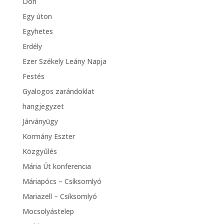
Don
Egy úton
Egyhetes
Erdély
Ezer Székely Leány Napja
Festés
Gyalogos zarándoklat
hangjegyzet
Járványügy
Kormány Eszter
Közgyűlés
Mária Út konferencia
Máriapócs – Csíksomlyó
Mariazell – Csíksomlyó
Mocsolyástelep