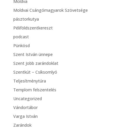
Moldva
Moldvai Csángómagyarok Szövetsége
pásztorkutya
Péliföldszentkereszt
podcast
Pünkösd
Szent István ünnepe
Szent Jobb zarándoklat
Szentkút – Csíksomlyó
Teljesítménytúra
Templom felszentelés
Uncategorized
Vándortábor
Varga István
Zarándok