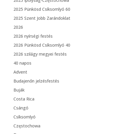
2025 Ipolyság-Częstochowa
2025 Pünkösd Csíksomlyó 60
2025 Szent Jobb Zarándoklat
2026
2026 nyírségi festés
2026 Pünkösd Csíksomlyó 40
2026 szilágy megyei festés
40 napos
Advent
Budajenőn jelzésfestés
Buják
Costa Rica
Csángó
Csíksomlyó
Częstochowa