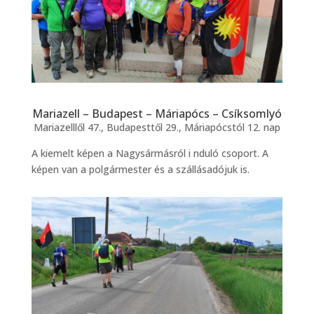
Mariazell – Budapest – Máriapócs – Csíksomlyó
Mariazelllől 47., Budapesttől 29., Máriapócstól 12. nap
A kiemelt képen a Nagysármásról i nduló csoport. A
képen van a polgármester és a szállásadójuk is.