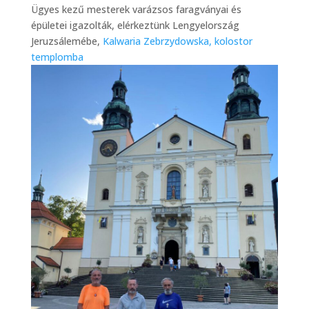
Ügyes kezű mesterek varázsos faragványai és
épületei igazolták, elérkeztünk Lengyelország
Jeruzsálemébe,
Kalwaria Zebrzydowska, kolostor
templomba