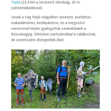
Tepla
(23,4 km a tervezett távolság, 20 m
szintemelkedéssel).
Utunk a Vág folyó völgyében vezetett. Aszfalton,
makadámúton, kerékpárúton, és a megszűnt
vasútvonal helyén gyalogoltak zarándokaink a
Rózsahegyig. Útközben partizánokkal is találkoztak,
de szerencsére átengedték őket.