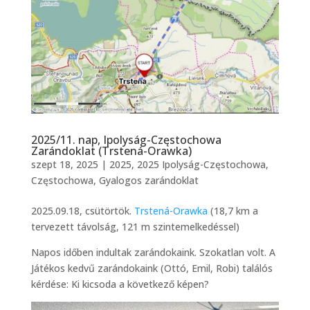
2025/11. nap, Ipolyság-Częstochowa
Zarándoklat (Trstená-Orawka)
szept 18, 2025
|
2025
,
2025 Ipolyság-Częstochowa
,
Częstochowa
,
Gyalogos zarándoklat
2025.09.18, csütörtök.
Trstená-Orawka
(18,7 km a
tervezett távolság, 121 m szintemelkedéssel)
Napos időben indultak zarándokaink. Szokatlan volt. A
Játékos kedvű zarándokaink (Ottó, Emil, Robi) találós
kérdése: Ki kicsoda a következő képen?