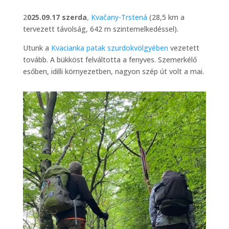
2
025.09.17 szerda
,
Kvačany-Trstená
(28,5 km a
tervezett távolság, 642 m szintemelkedéssel).
Utunk a
Kvacianka patak szurdokvölgyében
vezetett
tovább. A bükköst felváltotta a fenyves. Szemerkélő
esőben, idilli környezetben, nagyon szép út volt a mai.