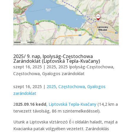
2025/ 9. nap, Ipolyság-Częstochowa
Zarándoklat (Liptovská Tepla-Kvačany)
szept 16, 2025
|
2025
,
2025 Ipolyság-Częstochowa
,
Częstochowa
,
Gyalogos zarándoklat
szept 16, 2025 |
2025
,
Częstochowa
,
Gyalogos
zarándoklat
2
025.09.16 kedd
, Liptovská Tepla-Kvačany
(14,2 km a
tervezett távolság, 86 m szintemelkedéssel).
Utunk a Liptovska víztározó É-i oldalán haladt, majd a
Kvacianka patak völgyében vezetett. Zarándoklás