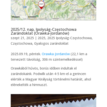
2025/12. nap, Ipolyság-Częstochowa
Zarándoklat (Orawka-Jordanów)
szept 21, 2025
|
2025
,
2025 Ipolyság-Częstochowa
,
Częstochowa
,
Gyalogos zarándoklat
2025.09.19, péntek.
Orawka-Jordanów
(22,1 km a
tervezett távolság, 306 m szintemelkedéssel)
Orawkából hűvös, borús időben indultak el
zarándokaink. Podwilk után 4-5 km-el a gerincen
elérték a Magyar Királyság történelmi határát, ahol
elénekelték a himnuszt.