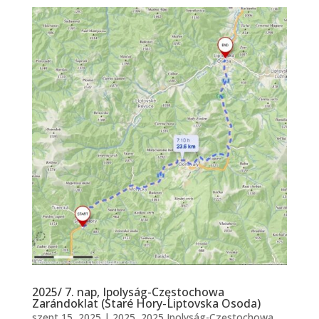
2025/ 7. nap, Ipolyság-Częstochowa
Zarándoklat (Staré Hory-Liptovska Osoda)
szept 15, 2025
|
2025
,
2025 Ipolyság-Częstochowa
,