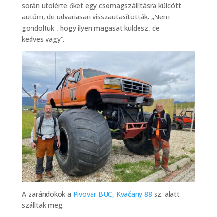
során utolérte őket egy csomagszállításra küldött
autóm, de udvariasan visszautasították: „Nem
gondoltuk , hogy ilyen magasat küldesz, de
kedves vagy”.
A zarándokok a
Pivovar BUC, Kvačany 88
sz. alatt
szálltak meg.