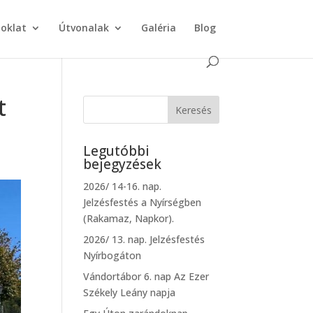
doklat
Útvonalak
Galéria
Blog
t
Legutóbbi
bejegyzések
2026/ 14-16. nap.
Jelzésfestés a Nyírségben
(Rakamaz, Napkor).
2026/ 13. nap. Jelzésfestés
Nyírbogáton
Vándortábor 6. nap Az Ezer
Székely Leány napja