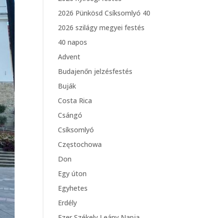
2026 Pünkösd Csíksomlyó 40
2026 szilágy megyei festés
40 napos
Advent
Budajenőn jelzésfestés
Buják
Costa Rica
Csángó
Csíksomlyó
Częstochowa
Don
Egy úton
Egyhetes
Erdély
Ezer Székely Leány Napja