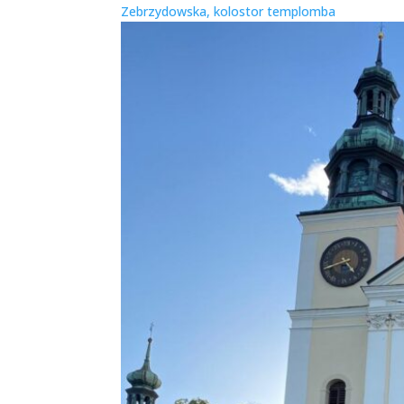
Zebrzydowska, kolostor templomba