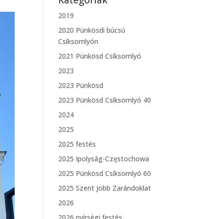
Kategóriák
2019
2020 Pünkösdi búcsú
Csíksomlyón
2021 Pünkösd Csíksomlyó
2023
2023 Pünkösd
2023 Pünkösd Csíksomlyó 40
2024
2025
2025 festés
2025 Ipolyság-Częstochowa
2025 Pünkösd Csíksomlyó 60
2025 Szent Jobb Zarándoklat
2026
2026 nyírségi festés