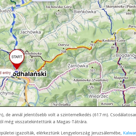
m), de annál jelentősebb volt a szintemelkedés (617 m). Csodálatosa
ról még visszatekintettünk a Magas-Tátrára.
pületei igazolták, elérkeztünk Lengyelország Jeruzsálemébe,
Kalwar