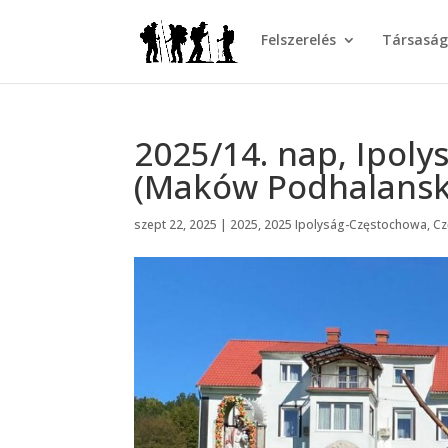
Felszerelés
Társasá
2025/14. nap, Ipol
(Maków Podhalanski
szept 22, 2025
|
2025
,
2025 Ipolyság-Częstochowa
,
Cz