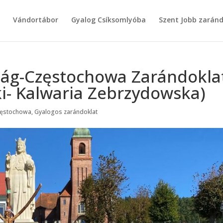
g
Vándortábor
Gyalog Csíksomlyóba
Szent Jobb zarán
yság-Częstochowa Zarándokla
- Kalwaria Zebrzydowska)
ęstochowa
,
Gyalogos zarándoklat