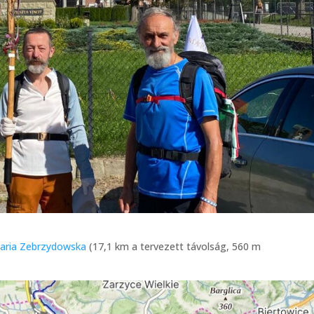
aria Zebrzydowska
(17,1 km a tervezett távolság, 560 m