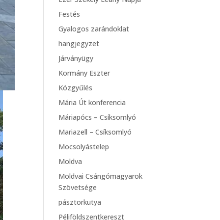
Festés
Gyalogos zarándoklat
hangjegyzet
Járványügy
Kormány Eszter
Közgyűlés
Mária Út konferencia
Máriapócs – Csíksomlyó
Mariazell – Csíksomlyó
Mocsolyástelep
Moldva
Moldvai Csángómagyarok
Szövetsége
pásztorkutya
Péliföldszentkereszt