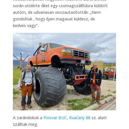
során utolérte őket egy csomagszállításra küldött
autóm, de udvariasan visszautasították: „Nem
gondoltuk , hogy ilyen magasat küldesz, de
kedves vagy”.
A zarándokok a
Pivovar BUC, Kvačany 88
sz. alatt
szálltak meg.