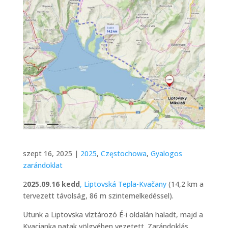
szept 16, 2025 |
2025
,
Częstochowa
,
Gyalogos
zarándoklat
2
025.09.16 kedd
, Liptovská Tepla-Kvačany
(14,2 km a
tervezett távolság, 86 m szintemelkedéssel).
Utunk a Liptovska víztározó É-i oldalán haladt, majd a
Kvacianka patak völgyében vezetett. Zarándoklás