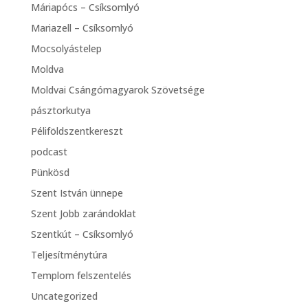
Máriapócs – Csíksomlyó
Mariazell – Csíksomlyó
Mocsolyástelep
Moldva
Moldvai Csángómagyarok Szövetsége
pásztorkutya
Péliföldszentkereszt
podcast
Pünkösd
Szent István ünnepe
Szent Jobb zarándoklat
Szentkút – Csíksomlyó
Teljesítménytúra
Templom felszentelés
Uncategorized