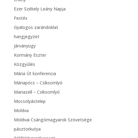
Ezer Székely Leány Napja
Festés
Gyalogos zarándoklat
hangjegyzet
Járványügy
Kormány Eszter
Közgyűlés
Mária Út konferencia
Máriapócs – Csíksomlyó
Mariazell – Csíksomlyó
Mocsolyástelep
Moldva
Moldvai Csángómagyarok Szövetsége
pásztorkutya