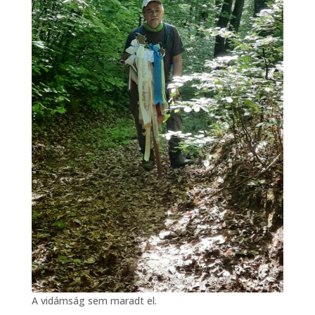
A vidámság sem maradt el.