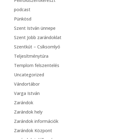
Péliföldszentkereszt
podcast
Pünkösd
Szent István ünnepe
Szent Jobb zarándoklat
Szentkút – Csíksomlyó
Teljesítménytúra
Templom felszentelés
Uncategorized
Vándortábor
Varga István
Zarándok
Zarándok hely
Zarándok információk
Zarándok Központ