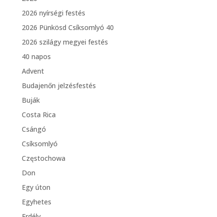
2026 nyírségi festés
2026 Pünkösd Csíksomlyó 40
2026 szilágy megyei festés
40 napos
Advent
Budajenőn jelzésfestés
Buják
Costa Rica
Csángó
Csíksomlyó
Częstochowa
Don
Egy úton
Egyhetes
Erdély