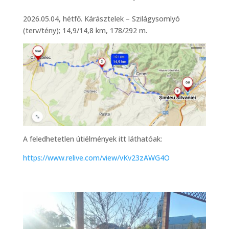
2026.05.04, hétfő. Kárásztelek – Szilágysomlyó
(terv/tény); 14,9/14,8 km, 178/292 m.
A feledhetetlen útiélmények itt láthatóak:
https://www.relive.com/view/vKv23zAWG4O