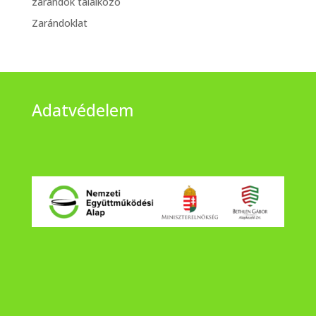
zarándok találkozó
Zarándoklat
Adatvédelem