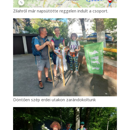
Zilahról már napsütötte reggelen indult a csoport.
Döntően szép erdei utakon zarándokoltunk