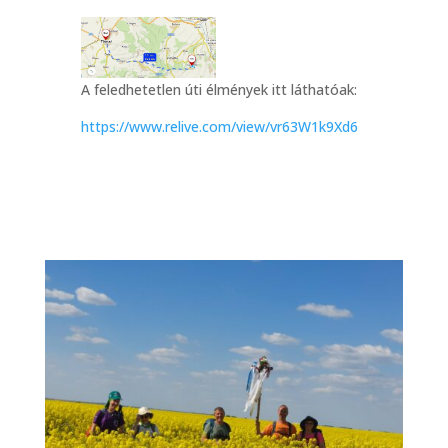
A feledhetetlen úti élmények itt láthatóak:
https://www.relive.com/view/vr63W1k9Xd6