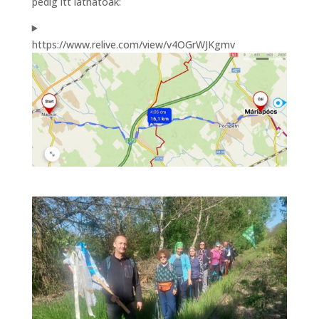
pedig itt láthatóak:
https://www.relive.com/view/v4OGrWJKgmv