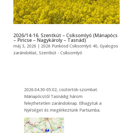
2026/14-16. Szentkút – Csíksomlyó (Máriapócs
– Piricse – Nagykároly – Tasnád)
máj 3, 2026
|
2026 Pünkösd Csíksomlyó 40
,
Gyalogos
zarándoklat
,
Szentkút - Csíksomlyó
2026.04.30-05.02, csütörtök-szombat.
Máriapócstól Tasnádig három
felejthetetlen zarándoknap. Elhagytuk a
Nyírséget és megérkeztünk Partiumba.