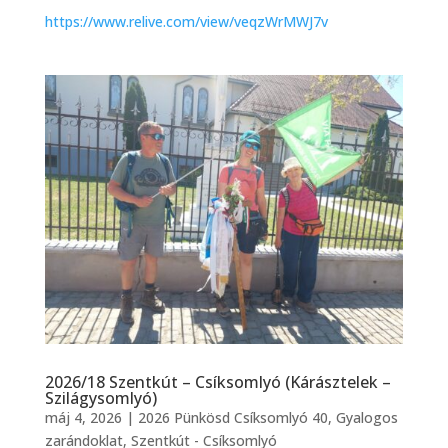
https://www.relive.com/view/veqzWrMWJ7v
2026/18 Szentkút – Csíksomlyó (Kárásztelek –
Szilágysomlyó)
máj 4, 2026
|
2026 Pünkösd Csíksomlyó 40
,
Gyalogos
zarándoklat
,
Szentkút - Csíksomlyó