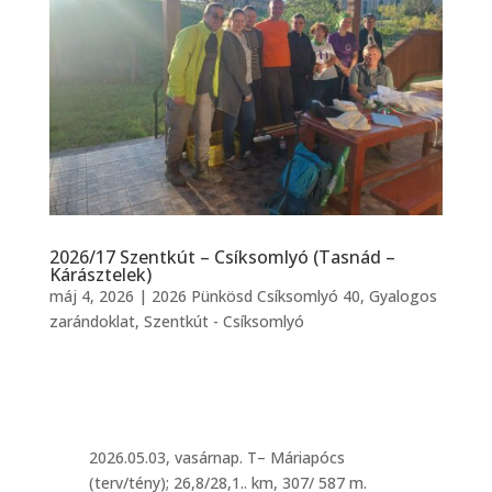
2026/17 Szentkút – Csíksomlyó (Tasnád –
Kárásztelek)
máj 4, 2026
|
2026 Pünkösd Csíksomlyó 40
,
Gyalogos
zarándoklat
,
Szentkút - Csíksomlyó
2026.05.03, vasárnap. T– Máriapócs
(terv/tény); 26,8/28,1.. km, 307/ 587 m.