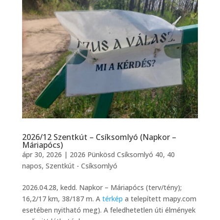
2026/12 Szentkút – Csíksomlyó (Napkor –
Máriapócs)
ápr 30, 2026
|
2026 Pünkösd Csíksomlyó 40
,
40
napos
,
Szentkút - Csíksomlyó
2026.04.28, kedd. Napkor – Máriapócs (terv/tény);
16,2/17 km, 38/187 m. A
térkép
a telepített mapy.com
esetében nyitható meg). A feledhetetlen úti élmények