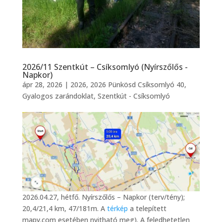
2026/11 Szentkút – Csíksomlyó (Nyírszőlős -
Napkor)
ápr 28, 2026
|
2026
,
2026 Pünkösd Csíksomlyó 40
,
Gyalogos zarándoklat
,
Szentkút - Csíksomlyó
2026.04.27, hétfő. Nyírszőlős – Napkor (terv/tény);
20,4/21,4 km, 47/181m. A
térkép
a telepített
mapy.com esetében nyitható meg). A feledhetetlen