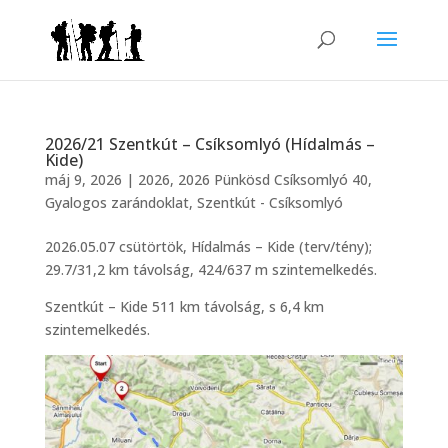
2026/21 Szentkút – Csíksomlyó (Hídalmás –
Kide)
máj 9, 2026
|
2026
,
2026 Pünkösd Csíksomlyó 40
,
Gyalogos zarándoklat
,
Szentkút - Csíksomlyó
2026.05.07 csütörtök, Hídalmás – Kide (terv/tény);
29.7/31,2 km távolság, 424/637 m szintemelkedés.
Szentkút – Kide 511 km távolság, s 6,4 km
szintemelkedés.