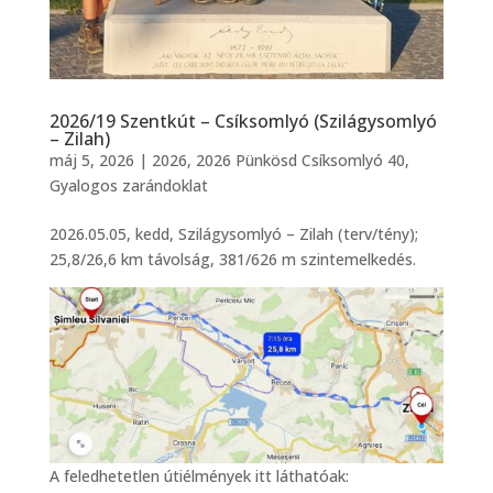
2026/19 Szentkút – Csíksomlyó (Szilágysomlyó
– Zilah)
máj 5, 2026
|
2026
,
2026 Pünkösd Csíksomlyó 40
,
Gyalogos zarándoklat
2026.05.05, kedd, Szilágysomlyó – Zilah (terv/tény);
25,8/26,6 km távolság, 381/626 m szintemelkedés.
A feledhetetlen útiélmények itt láthatóak: