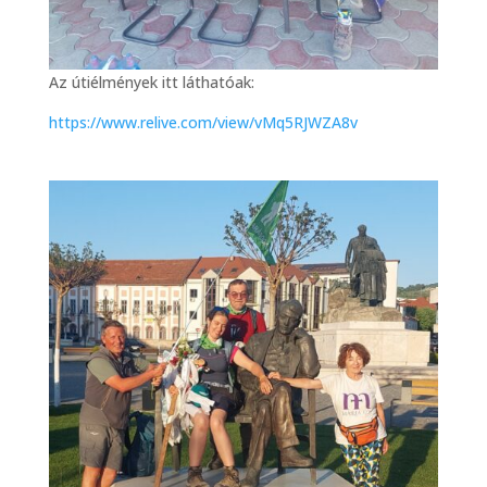
Az útiélmények itt láthatóak:
https://www.relive.com/view/vMq5RJWZA8v