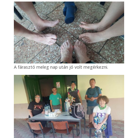
A fárasztó meleg nap után jó volt megérkezni.