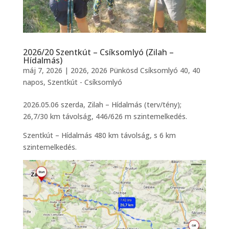
2026/20 Szentkút – Csíksomlyó (Zilah –
Hídalmás)
máj 7, 2026
|
2026
,
2026 Pünkösd Csíksomlyó 40
,
40
napos
,
Szentkút - Csíksomlyó
2026.05.06 szerda, Zilah – Hídalmás (terv/tény);
26,7/30 km távolság, 446/626 m szintemelkedés.
Szentkút – Hídalmás 480 km távolság, s 6 km
szintemelkedés.