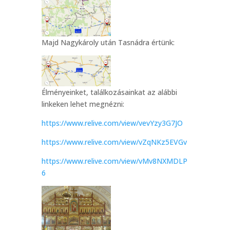
Majd Nagykároly után Tasnádra értünk:
Élményeinket, találkozásainkat az alábbi
linkeken lehet megnézni:
https://www.relive.com/view/vevYzy3G7JO
https://www.relive.com/view/vZqNKz5EVGv
https://www.relive.com/view/vMv8NXMDLP
6