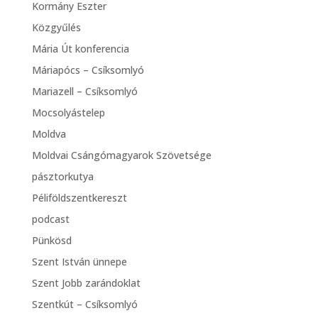
Kormány Eszter
Közgyűlés
Mária Út konferencia
Máriapócs – Csíksomlyó
Mariazell – Csíksomlyó
Mocsolyástelep
Moldva
Moldvai Csángómagyarok Szövetsége
pásztorkutya
Péliföldszentkereszt
podcast
Pünkösd
Szent István ünnepe
Szent Jobb zarándoklat
Szentkút – Csíksomlyó