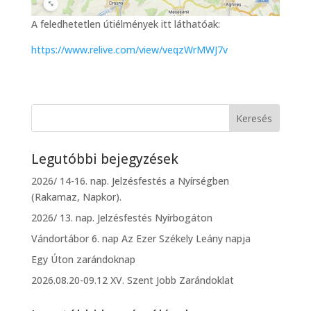
A feledhetetlen útiélmények itt láthatóak:
https://www.relive.com/view/veqzWrMWJ7v
Legutóbbi bejegyzések
2026/ 14-16. nap. Jelzésfestés a Nyírségben
(Rakamaz, Napkor).
2026/ 13. nap. Jelzésfestés Nyírbogáton
Vándortábor 6. nap Az Ezer Székely Leány napja
Egy Úton zarándoknap
2026.08.20-09.12 XV. Szent Jobb Zarándoklat