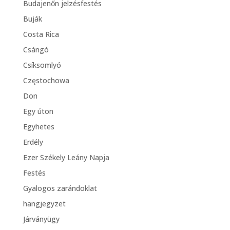
Budajenőn jelzésfestés
Buják
Costa Rica
Csángó
Csíksomlyó
Częstochowa
Don
Egy úton
Egyhetes
Erdély
Ezer Székely Leány Napja
Festés
Gyalogos zarándoklat
hangjegyzet
Járványügy