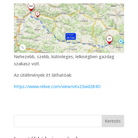
Nehezebb, szebb, különleges, lelkiségben gazdag
szakasz volt.
Az útiélmények itt láthatóak:
https://www.relive.com/view/vKv23wd284O