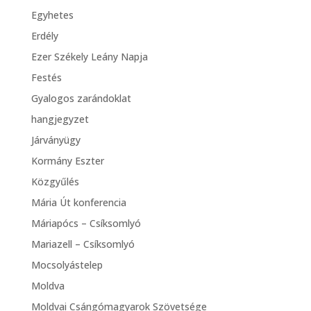
Egyhetes
Erdély
Ezer Székely Leány Napja
Festés
Gyalogos zarándoklat
hangjegyzet
Járványügy
Kormány Eszter
Közgyűlés
Mária Út konferencia
Máriapócs – Csíksomlyó
Mariazell – Csíksomlyó
Mocsolyástelep
Moldva
Moldvai Csángómagyarok Szövetsége