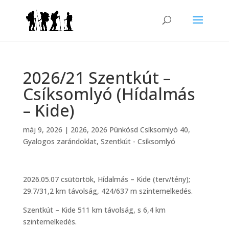
2026/21 Szentkút –
Csíksomlyó (Hídalmás
– Kide)
máj 9, 2026
|
2026
,
2026 Pünkösd Csíksomlyó 40
,
Gyalogos zarándoklat
,
Szentkút - Csíksomlyó
2026.05.07 csütörtök, Hídalmás – Kide (terv/tény);
29.7/31,2 km távolság, 424/637 m szintemelkedés.
Szentkút – Kide 511 km távolság, s 6,4 km
szintemelkedés.