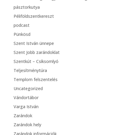
pásztorkutya
Péliföldszentkereszt
podcast
Pünkösd
Szent István ünnepe
Szent Jobb zarándoklat
Szentkút – Csíksomlyó
Teljesítménytúra
Templom felszentelés
Uncategorized
Vándortábor
Varga István
Zarándok
Zarándok hely
Zarándok információk