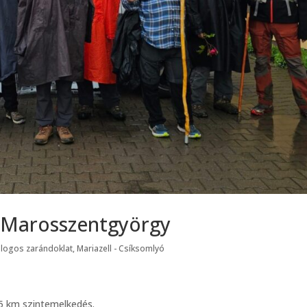
Marosszentgyörgy
logos zarándoklat
,
Mariazell - Csíksomlyó
5 km szintemelkedés.