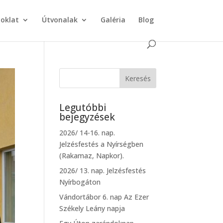
doklat
Útvonalak
Galéria
Blog
Legutóbbi
bejegyzések
2026/ 14-16. nap.
Jelzésfestés a Nyírségben
(Rakamaz, Napkor).
2026/ 13. nap. Jelzésfestés
Nyírbogáton
Vándortábor 6. nap Az Ezer
Székely Leány napja