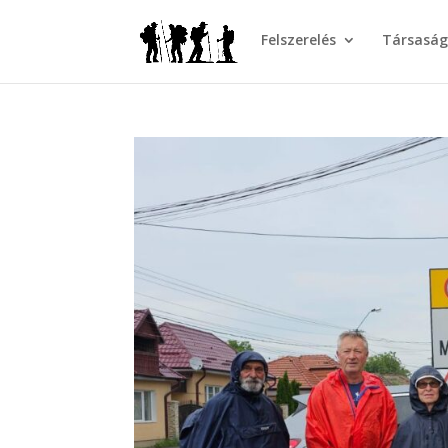
Felszerelés
Társasá