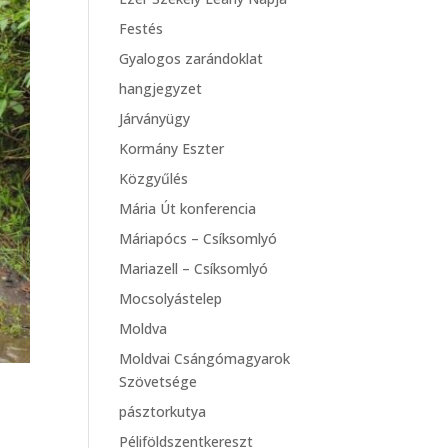
Festés
Gyalogos zarándoklat
hangjegyzet
Járványügy
Kormány Eszter
Közgyűlés
Mária Út konferencia
Máriapócs – Csíksomlyó
Mariazell – Csíksomlyó
Mocsolyástelep
Moldva
Moldvai Csángómagyarok
Szövetsége
pásztorkutya
Péliföldszentkereszt