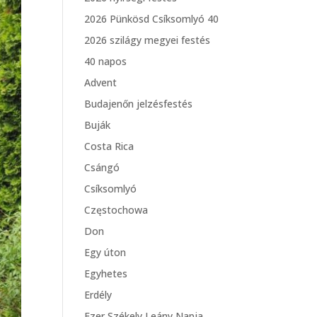
2026 Pünkösd Csíksomlyó 40
2026 szilágy megyei festés
40 napos
Advent
Budajenőn jelzésfestés
Buják
Costa Rica
Csángó
Csíksomlyó
Częstochowa
Don
Egy úton
Egyhetes
Erdély
Ezer Székely Leány Napja