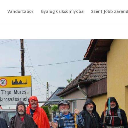
g
Vándortábor
Gyalog Csíksomlyóba
Szent Jobb zarán