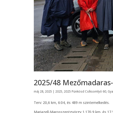
2025/48 Mezőmadaras-
máj 28, 2025
|
2025
,
2025 Pünkösd Csíksomlyó 60
,
Gya
Terv: 20,6 km, 6:04, és 489 m szintemelkedés.
Mariazell-Marosszentgyörgy 1.170,9 km, és 17,