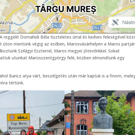
 A reggelit Domahidi Béla tiszteletes úrral és kedves feleségével kö
falt úton mentünk végig az esőben, Marosvásárhelyen a Maros partjá
álkoztunk Szilágyi Eszterrel, Maros megyei jótevőnkkel. Sokat
ytattuk utunkat Marosszentgyörgy felé, közben elmondtunk egy
 ahol Baricz atya várt, beszélgetés után már kaptuk is a finom, mele
óra tértünk.