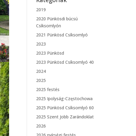
Kategóriák
2019
2020 Pünkösdi búcsú
Csíksomlyón
2021 Pünkösd Csíksomlyó
2023
2023 Pünkösd
2023 Pünkösd Csíksomlyó 40
2024
2025
2025 festés
2025 Ipolyság-Częstochowa
2025 Pünkösd Csíksomlyó 60
2025 Szent Jobb Zarándoklat
2026
2026 nyírségi festés