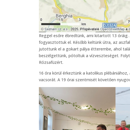
Reggel esőre ébredtünk, ami kitartott 13 óráig.
fogyasztottuk el. Később keltünk útra, az asz
jutottunk el a gokart pálya étterembe, ahol tal
beszélgettünk, pótoltuk a vízveszteséget. Fol
Rózsafüzért.
16 óra körül érkeztünk a katolikus plébániához,
vacsorát. A 19 órai szentmisét követően nyugov