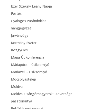
Ezer Székely Leány Napja
Festés
Gyalogos zarándoklat
hangjegyzet
Járványügy
Kormány Eszter
Közgyűlés
Mária Út konferencia
Máriapócs – Csíksomlyó
Mariazell – Csíksomlyó
Mocsolyástelep
Moldva
Moldvai Csángómagyarok Szövetsége
pásztorkutya
Péliföldszentkereszt