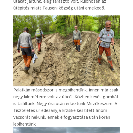
utakat jártunk, elég fárasztó volt, különösen az
útépítés miatt Tauseni község utáni emelkedő.
Palatkán másodszor is megpihentünk, innen már csak
négy kilométerre volt az úticél. Közben kevés gombát
is találtunk. Négy óra után érkeztünk Mezőkeszüre. A
Tiszteletes úr édesanyja Erzsike készített finom
vacsorát nekünk, ennek elfogyasztása után korán
lepihentünk.