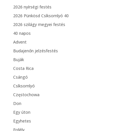
2026 nyírségi festés
2026 Pünkösd Csíksomlyó 40
2026 szilágy megyei festés
40 napos
Advent
Budajenőn jelzésfestés
Buják
Costa Rica
Csángó
Csíksomlyó
Częstochowa
Don
Egy úton
Egyhetes
Erdély