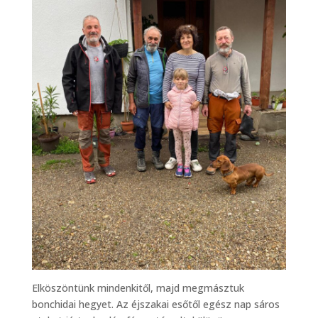
Elköszöntünk mindenkitől, majd megmásztuk
bonchidai hegyet. Az éjszakai esőtől egész nap sáros