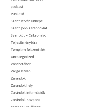
podcast
Pünkösd
Szent István ünnepe
Szent Jobb zarándoklat
Szentkút – Csíksomlyó
Teljesítménytúra
Templom felszentelés
Uncategorized
Vándortábor
Varga István
Zarándok
Zarándok hely
Zarándok információk
Zarándok Központ
zarándok találkozó