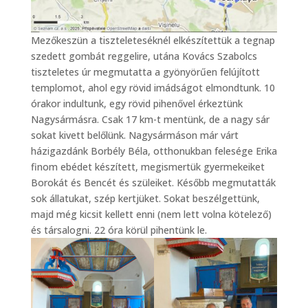
Mezőkeszün a tiszteleteséknél elkészítettük a tegnap
szedett gombát reggelire, utána Kovács Szabolcs
tiszteletes úr megmutatta a gyönyörűen felújított
templomot, ahol egy rövid imádságot elmondtunk. 10
órakor indultunk, egy rövid pihenővel érkeztünk
Nagysármásra. Csak 17 km-t mentünk, de a nagy sár
sokat kivett belőlünk. Nagysármáson már várt
házigazdánk Borbély Béla, otthonukban felesége Erika
finom ebédet készített, megismertük gyermekeiket
Borokát és Bencét és szüleiket. Később megmutatták
sok állatukat, szép kertjüket. Sokat beszélgettünk,
majd még kicsit kellett enni (nem lett volna kötelező)
és társalogni. 22 óra körül pihentünk le.