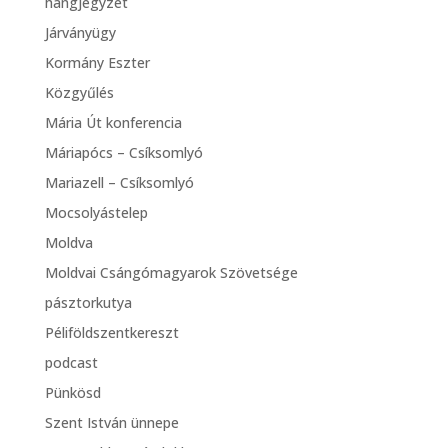
hangjegyzet
Járványügy
Kormány Eszter
Közgyűlés
Mária Út konferencia
Máriapócs – Csíksomlyó
Mariazell – Csíksomlyó
Mocsolyástelep
Moldva
Moldvai Csángómagyarok Szövetsége
pásztorkutya
Péliföldszentkereszt
podcast
Pünkösd
Szent István ünnepe