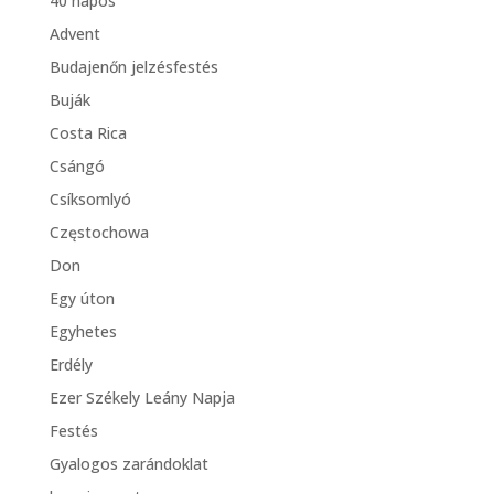
40 napos
Advent
Budajenőn jelzésfestés
Buják
Costa Rica
Csángó
Csíksomlyó
Częstochowa
Don
Egy úton
Egyhetes
Erdély
Ezer Székely Leány Napja
Festés
Gyalogos zarándoklat