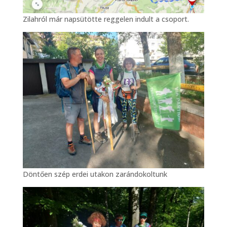
Zilahról már napsütötte reggelen indult a csoport.
Döntően szép erdei utakon zarándokoltunk