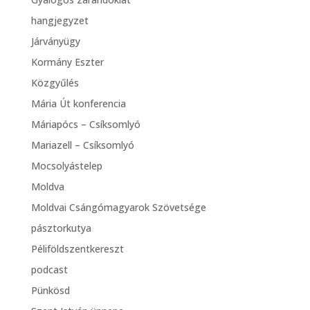
hangjegyzet
Járványügy
Kormány Eszter
Közgyűlés
Mária Út konferencia
Máriapócs – Csíksomlyó
Mariazell – Csíksomlyó
Mocsolyástelep
Moldva
Moldvai Csángómagyarok Szövetsége
pásztorkutya
Péliföldszentkereszt
podcast
Pünkösd