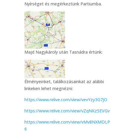
Nyírséget és megérkeztünk Partiumba.
Majd Nagykároly után Tasnádra értünk:
Élményeinket, találkozásainkat az alábbi
linkeken lehet megnézni:
https://www.relive.com/view/vevYzy3G7JO
https://www.relive.com/view/vZqNKz5EVGv
https://www.relive.com/view/vMv8NXMDLP
6