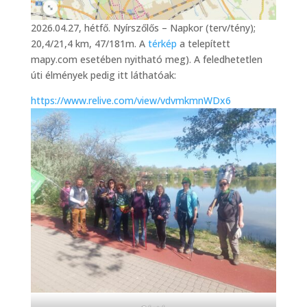
2026.04.27, hétfő. Nyírszőlős – Napkor (terv/tény);
20,4/21,4 km, 47/181m. A
térkép
a telepített
mapy.com esetében nyitható meg). A feledhetetlen
úti élmények pedig itt láthatóak:
https://www.relive.com/view/vdvmkmnWDx6