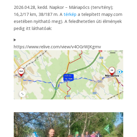
2026.04.28, kedd. Napkor – Máriapócs (terv/tény);
16,2/17 km, 38/187 m. A
térkép
a telepített mapy.com
esetében nyitható meg). A feledhetetlen úti élmények
pedig itt láthatóak:
https://www.relive.com/view/v4OGrWJKgmv