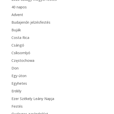
40 napos
Advent
Budajenőn jelzésfestés
Buják
Costa Rica
Csángó
Csíksomlyó
Częstochowa
Don
Egy úton
Egyhetes
Erdély
Ezer Székely Leány Napja
Festés
Gyalogos zarándoklat