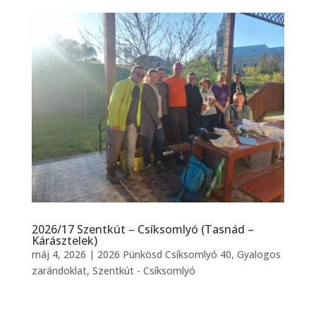
2026/17 Szentkút – Csíksomlyó (Tasnád –
Kárásztelek)
máj 4, 2026
|
2026 Pünkösd Csíksomlyó 40
,
Gyalogos
zarándoklat
,
Szentkút - Csíksomlyó