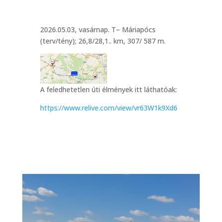
2026.05.03, vasárnap. T– Máriapócs
(terv/tény); 26,8/28,1.. km, 307/ 587 m.
A feledhetetlen úti élmények itt láthatóak:
https://www.relive.com/view/vr63W1k9Xd6