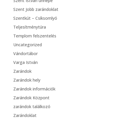
Szent István ünnepe
Szent Jobb zarándoklat
Szentkút – Csíksomlyó
Teljesítménytúra
Templom felszentelés
Uncategorized
Vándortábor
Varga István
Zarándok
Zarándok hely
Zarándok információk
Zarándok Központ
zarándok találkozó
Zarándoklat