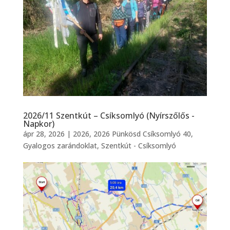
2026/11 Szentkút – Csíksomlyó (Nyírszőlős -
Napkor)
ápr 28, 2026
|
2026
,
2026 Pünkösd Csíksomlyó 40
,
Gyalogos zarándoklat
,
Szentkút - Csíksomlyó