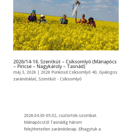
2026/14-16. Szentkút – Csíksomlyó (Máriapócs
– Piricse – Nagykároly – Tasnád)
máj 3, 2026
|
2026 Pünkösd Csíksomlyó 40
,
Gyalogos
zarándoklat
,
Szentkút - Csíksomlyó
2026.04.30-05.02, csütörtök-szombat.
Máriapócstól Tasnádig három
felejthetetlen zarándoknap. Elhagytuk a