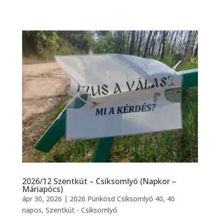
2026/12 Szentkút – Csíksomlyó (Napkor –
Máriapócs)
ápr 30, 2026
|
2026 Pünkösd Csíksomlyó 40
,
40
napos
,
Szentkút - Csíksomlyó