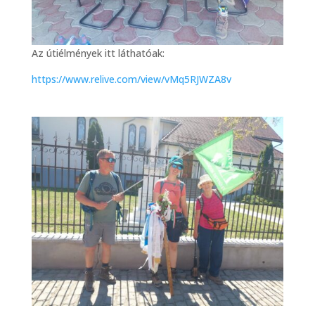
Az útiélmények itt láthatóak:
https://www.relive.com/view/vMq5RJWZA8v