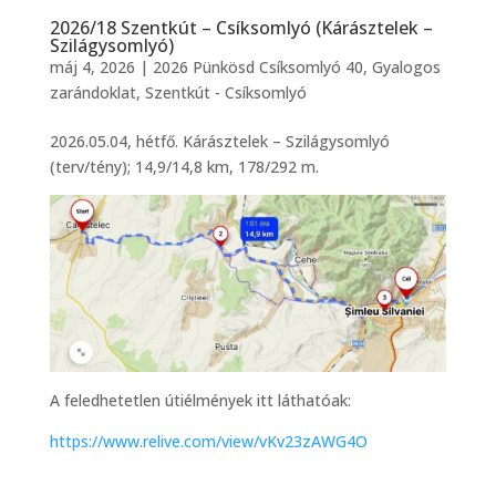
2026/18 Szentkút – Csíksomlyó (Kárásztelek –
Szilágysomlyó)
máj 4, 2026
|
2026 Pünkösd Csíksomlyó 40
,
Gyalogos
zarándoklat
,
Szentkút - Csíksomlyó
2026.05.04, hétfő. Kárásztelek – Szilágysomlyó
(terv/tény); 14,9/14,8 km, 178/292 m.
A feledhetetlen útiélmények itt láthatóak:
https://www.relive.com/view/vKv23zAWG4O