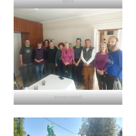
Sóstó
Grunda atyánál