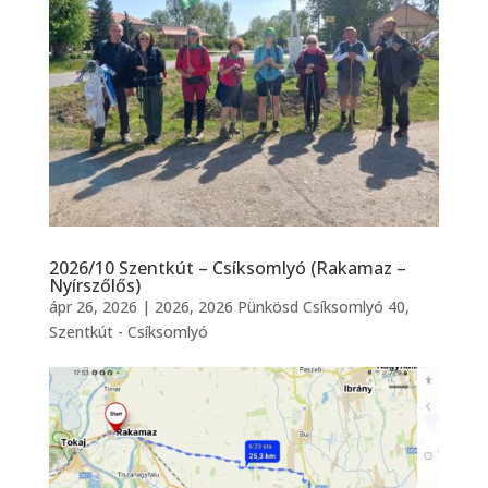
2026/10 Szentkút – Csíksomlyó (Rakamaz –
Nyírszőlős)
ápr 26, 2026
|
2026
,
2026 Pünkösd Csíksomlyó 40
,
Szentkút - Csíksomlyó