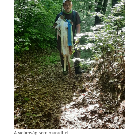
A vidámság sem maradt el.