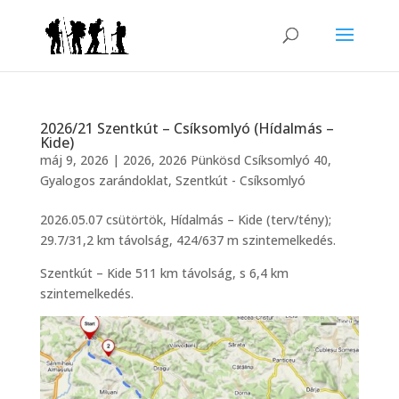
2026/21 Szentkút – Csíksomlyó (Hídalmás –
Kide)
máj 9, 2026
|
2026
,
2026 Pünkösd Csíksomlyó 40
,
Gyalogos zarándoklat
,
Szentkút - Csíksomlyó
2026.05.07 csütörtök, Hídalmás – Kide (terv/tény);
29.7/31,2 km távolság, 424/637 m szintemelkedés.
Szentkút – Kide 511 km távolság, s 6,4 km
szintemelkedés.