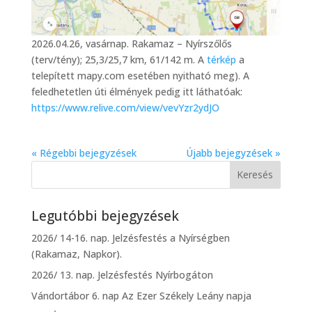
2026.04.26, vasárnap. Rakamaz – Nyírszőlős
(terv/tény); 25,3/25,7 km, 61/142 m. A
térkép
a
telepített mapy.com esetében nyitható meg). A
feledhetetlen úti élmények pedig itt láthatóak:
https://www.relive.com/view/vevYzr2ydJO
« Régebbi bejegyzések
Újabb bejegyzések »
Legutóbbi bejegyzések
2026/ 14-16. nap. Jelzésfestés a Nyírségben
(Rakamaz, Napkor).
2026/ 13. nap. Jelzésfestés Nyírbogáton
Vándortábor 6. nap Az Ezer Székely Leány napja