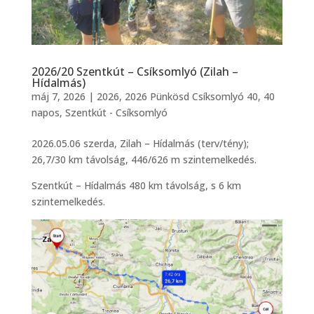
2026/20 Szentkút – Csíksomlyó (Zilah –
Hídalmás)
máj 7, 2026
|
2026
,
2026 Pünkösd Csíksomlyó 40
,
40
napos
,
Szentkút - Csíksomlyó
2026.05.06 szerda, Zilah – Hídalmás (terv/tény);
26,7/30 km távolság, 446/626 m szintemelkedés.
Szentkút – Hídalmás 480 km távolság, s 6 km
szintemelkedés.