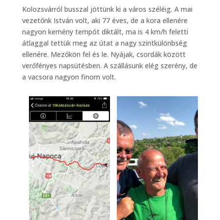
Kolozsvárról busszal jöttünk ki a város széléig. A mai
vezetőnk István volt, aki 77 éves, de a kora ellenére
nagyon kemény tempót diktált, ma is 4 km/h feletti
átlaggal tettük meg az útat a nagy szintkülönbség
ellenére. Mezőkön fel és le. Nyájak, csordák között
verőfényes napsütésben. A szállásunk elég szerény, de
a vacsora nagyon finom volt.