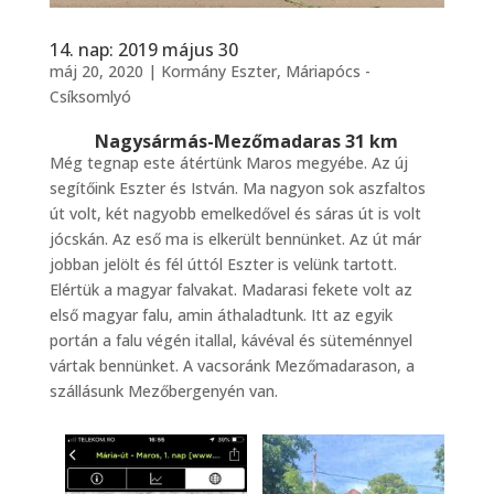
14. nap: 2019 május 30
máj 20, 2020
|
Kormány Eszter
,
Máriapócs -
Csíksomlyó
Nagysármás-Mezőmadaras 31 km
Még tegnap este átértünk Maros megyébe. Az új
segítőink Eszter és István. Ma nagyon sok aszfaltos
út volt, két nagyobb emelkedővel és sáras út is volt
jócskán. Az eső ma is elkerült bennünket. Az út már
jobban jelölt és fél úttól Eszter is velünk tartott.
Elértük a magyar falvakat. Madarasi fekete volt az
első magyar falu, amin áthaladtunk. Itt az egyik
portán a falu végén itallal, kávéval és süteménnyel
vártak bennünket. A vacsoránk Mezőmadarason, a
szállásunk Mezőbergenyén van.