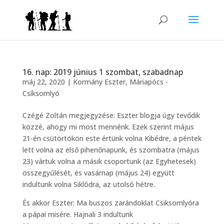
16. nap: 2019 június 1 szombat, szabadnap
máj 22, 2020
|
Kormány Eszter
,
Máriapócs -
Csíksomlyó
Czégé Zoltán megjegyzése: Eszter blogja úgy tevődik
közzé, ahogy mi most mennénk. Ezek szerint május
21-én csütörtökön este értünk volna Kibédre, a péntek
lett volna az első pihenőnapunk, és szombatra (május
23) vártuk volna a másik csoportunk (az Egyhetesek)
összegyűlését, és vasárnap (május 24) együtt
indultunk volna Siklódra, az utolsó hétre.
És akkor Eszter: Ma buszos zarándoklat Csiksomlyóra
a pápai misére. Hajnali 3 indultunk