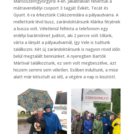
Marosszentgyörgyről 4-en. Jakabfalván felvettük a
mátraverebélyi csoport 3 tagját Évikét, Tecát és
Gyurit. 6-ra érkeztünk Csikszeredára a pályaudvarra. A
mellettünk lévő busz, zarándoktársunk Klárika férjének
a busza volt. Véletlenül felhívta a telefonom egy
erdélyi barátnőmet Juditot, aki 2 percre volt tőlünk,
várta a lányát a pályaudvarnál, így Vele is tudtunk
találkozni. Két új zarándoktársunk is nagyon rövid időn
belül megtalált bennünket. A nyeregben Bartók
Mártival találkoztunk, ez sem volt megbeszélve, azt
hiszem semmi sem véletlen. Esőben indultunk, a mise
alatt már kitisztult az idő, a végére a nap is kisütött.