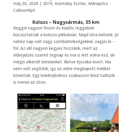
máj 20, 2020
|
2019
,
Kormány Eszter
,
Máriapócs -
Csíksomlyó
Kolozs – Nagysármás, 35 km
Reggel nagyon finom és kiadós reggelivel
búcsúztattak a kolozsi plébánián. Majd útra keltünk. Jó
nehéz nap volt nagy szintkülönbségekkel, vagyis le –
föl. Az idő nagyon kegyes hozzánk, mert az
előrejelzés szerint tegnap és ma is lett volna eső, de
mégis elkerült bennünket. Illetve éjszaka esett. Ma
nem volt segítőnk, igy az előre megkapott trekket
követtük. Egy kökénybokros szakaszon kívül tudtunk
is menni az úton.