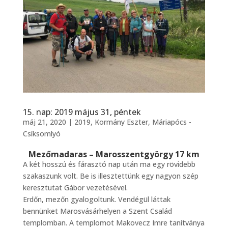
15. nap: 2019 május 31, péntek
máj 21, 2020
|
2019
,
Kormány Eszter
,
Máriapócs -
Csíksomlyó
Mezőmadaras – Marosszentgyörgy 17 km
A két hosszú és fárasztó nap után ma egy rövidebb
szakaszunk volt. Be is illesztettünk egy nagyon szép
keresztutat Gábor vezetésével.
Erdőn, mezőn gyalogoltunk. Vendégül láttak
bennünket Marosvásárhelyen a Szent Család
templomban. A templomot Makovecz Imre tanítványa