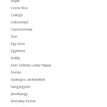
Buják
Costa Rica
Csángó
Csíksomlyó
Częstochowa
Don
Egy úton
Egyhetes
Erdély
Ezer Székely Leány Napja
Festés
Gyalogos zarándoklat
hangjegyzet
Járványügy
Kormány Eszter