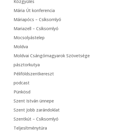
Közgyűlés
Mária Út konferencia
Máriapócs – Csíksomlyó
Mariazell – Csíksomlyó
Mocsolyástelep
Moldva
Moldvai Csángómagyarok Szövetsége
pásztorkutya
Péliföldszentkereszt
podcast
Pünkösd
Szent István ünnepe
Szent Jobb zarándoklat
Szentkút – Csíksomlyó
Teljesítménytúra