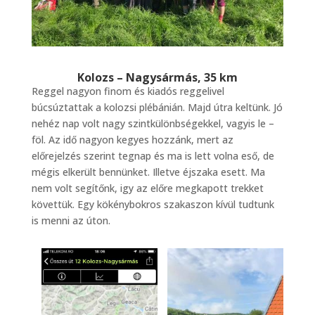
Kolozs – Nagysármás, 35 km
Reggel nagyon finom és kiadós reggelivel
búcsúztattak a kolozsi plébánián. Majd útra keltünk. Jó
nehéz nap volt nagy szintkülönbségekkel, vagyis le –
föl. Az idő nagyon kegyes hozzánk, mert az
előrejelzés szerint tegnap és ma is lett volna eső, de
mégis elkerült bennünket. Illetve éjszaka esett. Ma
nem volt segítőnk, igy az előre megkapott trekket
követtük. Egy kökénybokros szakaszon kívül tudtunk
is menni az úton.