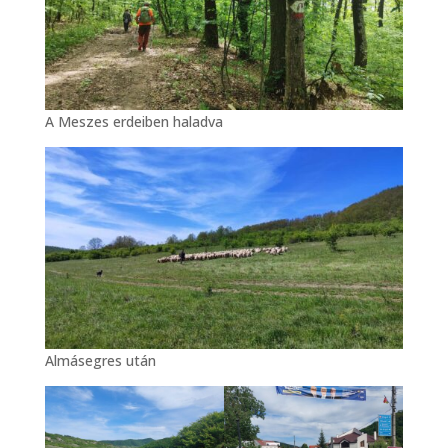
A Meszes erdeiben haladva
Almásegres után