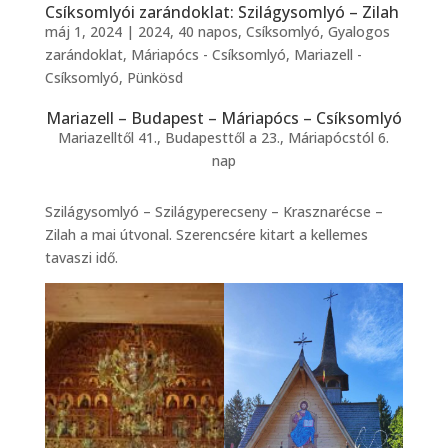
Csíksomlyói zarándoklat: Szilágysomlyó – Zilah
máj 1, 2024
|
2024
,
40 napos
,
Csíksomlyó
,
Gyalogos
zarándoklat
,
Máriapócs - Csíksomlyó
,
Mariazell -
Csíksomlyó
,
Pünkösd
Mariazell – Budapest – Máriapócs – Csíksomlyó
Mariazelltől 41., Budapesttől a 23., Máriapócstól 6.
nap
Szilágysomlyó – Szilágyperecseny – Krasznarécse –
Zilah a mai útvonal. Szerencsére kitart a kellemes
tavaszi idő.