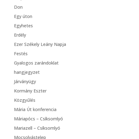
Don
Egy úton
Egyhetes
Erdély
Ezer Székely Leány Napja
Festés
Gyalogos zarándoklat
hangjegyzet
Járványügy
Kormány Eszter
Közgyűlés
Mária Út konferencia
Máriapócs – Csíksomlyó
Mariazell – Csíksomlyó
Mocsolyástelep