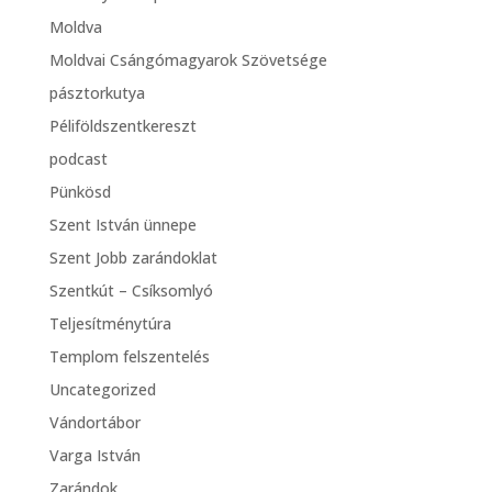
Moldva
Moldvai Csángómagyarok Szövetsége
pásztorkutya
Péliföldszentkereszt
podcast
Pünkösd
Szent István ünnepe
Szent Jobb zarándoklat
Szentkút – Csíksomlyó
Teljesítménytúra
Templom felszentelés
Uncategorized
Vándortábor
Varga István
Zarándok