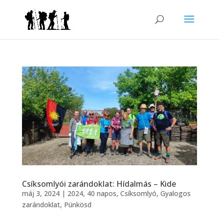
Csíksomlyói zarándoklat: Hídalmás – Kide
máj 3, 2024
|
2024
,
40 napos
,
Csíksomlyó
,
Gyalogos
zarándoklat
,
Pünkösd