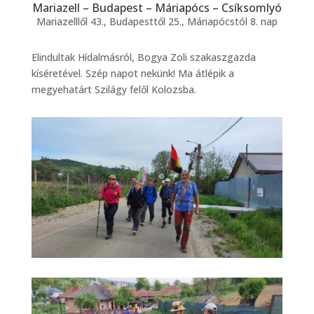
Mariazell – Budapest – Máriapócs – Csíksomlyó
Mariazelllől 43., Budapesttől 25., Máriapócstól 8. nap
Elindultak Hídalmásról, Bogya Zoli szakaszgazda
kíséretével. Szép napot nekünk! Ma átlépik a
megyehatárt Szilágy felől Kolozsba.