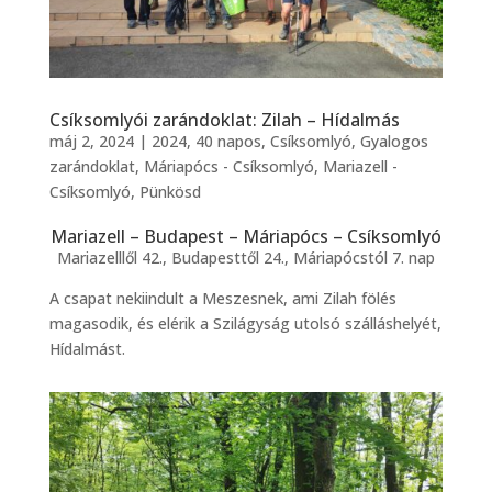
Csíksomlyói zarándoklat: Zilah – Hídalmás
máj 2, 2024
|
2024
,
40 napos
,
Csíksomlyó
,
Gyalogos
zarándoklat
,
Máriapócs - Csíksomlyó
,
Mariazell -
Csíksomlyó
,
Pünkösd
Mariazell – Budapest – Máriapócs – Csíksomlyó
Mariazelllől 42., Budapesttől 24., Máriapócstól 7. nap
A csapat nekiindult a Meszesnek, ami Zilah fölés
magasodik, és elérik a Szilágyság utolsó szálláshelyét,
Hídalmást.