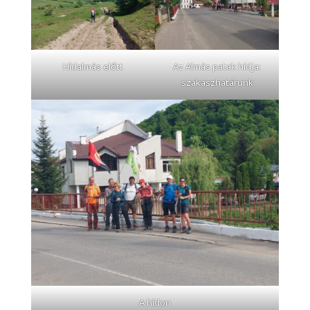
Hídalmás előtt
Az Almás patak hídja:
szakaszhatárunk
A hídon