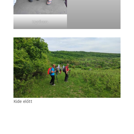
Ugrócon
Kide előtt