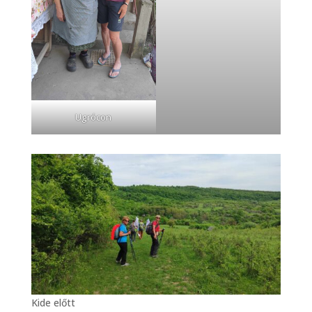
Ugrócon
Kide előtt