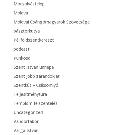
Mocsolyástelep
Moldva
Moldvai Csángómagyarok Szövetsége
pásztorkutya
Péliföldszentkereszt
podcast
Pünkösd
Szent István ünnepe
Szent Jobb zarándoklat
Szentkút – Csíksomlyó
Teljesítménytúra
Templom felszentelés
Uncategorized
Vándortábor
Varga István