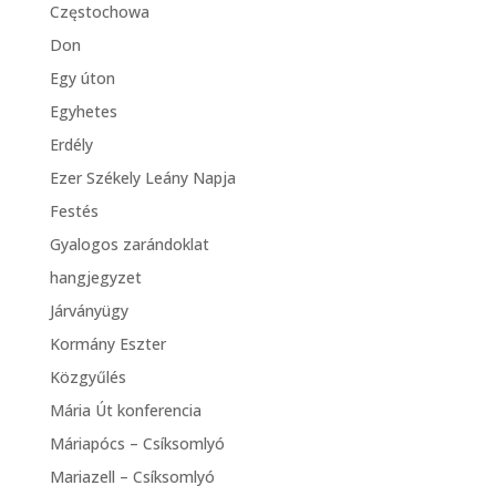
Częstochowa
Don
Egy úton
Egyhetes
Erdély
Ezer Székely Leány Napja
Festés
Gyalogos zarándoklat
hangjegyzet
Járványügy
Kormány Eszter
Közgyűlés
Mária Út konferencia
Máriapócs – Csíksomlyó
Mariazell – Csíksomlyó