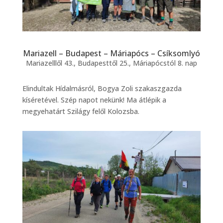
Mariazell – Budapest – Máriapócs – Csíksomlyó
Mariazelllől 43., Budapesttől 25., Máriapócstól 8. nap
Elindultak Hídalmásról, Bogya Zoli szakaszgazda
kíséretével. Szép napot nekünk! Ma átlépik a
megyehatárt Szilágy felől Kolozsba.