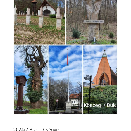
2024/7 Bük – Csénye