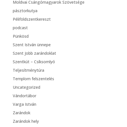
Moldvai Csángómagyarok Szövetsége
pásztorkutya
Péliföldszentkereszt
podcast
Pünkösd
Szent István ünnepe
Szent Jobb zarándoklat
Szentkút – Csíksomlyó
Teljesítménytúra
Templom felszentelés
Uncategorized
Vándortábor
Varga István
Zarándok
Zarándok hely