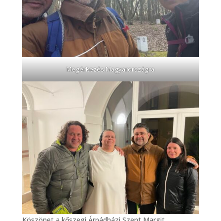
Megérkezés Magyarországra
Köszönet a kőszegi Árpádházi Szent Margit