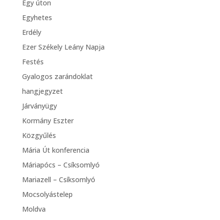
Egy úton
Egyhetes
Erdély
Ezer Székely Leány Napja
Festés
Gyalogos zarándoklat
hangjegyzet
Járványügy
Kormány Eszter
Közgyűlés
Mária Út konferencia
Máriapócs – Csíksomlyó
Mariazell – Csíksomlyó
Mocsolyástelep
Moldva