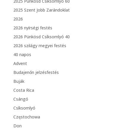
2025 Pünkösd Csíksomlyó 60
2025 Szent Jobb Zarándoklat
2026
2026 nyírségi festés
2026 Pünkösd Csíksomlyó 40
2026 szilágy megyei festés
40 napos
Advent
Budajenőn jelzésfestés
Buják
Costa Rica
Csángó
Csíksomlyó
Częstochowa
Don