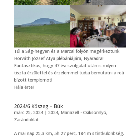
Túl a Ság-hegyen és a Marcal folyón megérkeztünk
Horváth József Atya plébániájára, Nyáradra!
Fantasztikus, hogy 47 évi szolgálat után is milyen
tiszta érzülettel és érzelemmel tudja bemutatni a reá
bízott templomot!
Hála érte!
2024/6 Kőszeg – Bük
márc 25, 2024
|
2024
,
Mariazell - Csíksomlyó
,
Zarándoklat
A mai nap 25,3 km, 5h 27 perc, 184 m szintkülönbség.