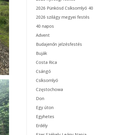
2026 Pünkösd Csíksomlyó 40
2026 szilágy megyei festés
40 napos
Advent
Budajenőn jelzésfestés
Buják
Costa Rica
Csángó
Csíksomlyó
Częstochowa
Don
Egy úton
Egyhetes
Erdély
Ezer Székely Leány Napja