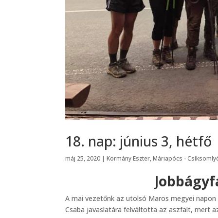
18. nap: június 3, hétfő
máj 25, 2020
|
Kormány Eszter
,
Máriapócs - Csíksomly
J
obbágyfa
A mai vezetőnk az utolsó Maros megyei napon C
Csaba javaslatára felváltotta az aszfalt, mert 