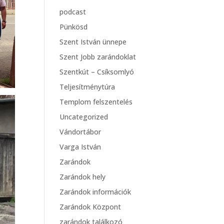
podcast
Pünkösd
Szent István ünnepe
Szent Jobb zarándoklat
Szentkút – Csíksomlyó
Teljesítménytúra
Templom felszentelés
Uncategorized
Vándortábor
Varga István
Zarándok
Zarándok hely
Zarándok információk
Zarándok Központ
zarándok találkozó