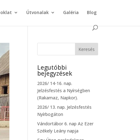
doklat
Útvonalak
Galéria
Blog
Legutóbbi
bejegyzések
2026/ 14-16. nap.
Jelzésfestés a Nyírségben
(Rakamaz, Napkor).
2026/ 13. nap. Jelzésfestés
Nyírbogáton
Vándortábor 6. nap Az Ezer
Székely Leány napja