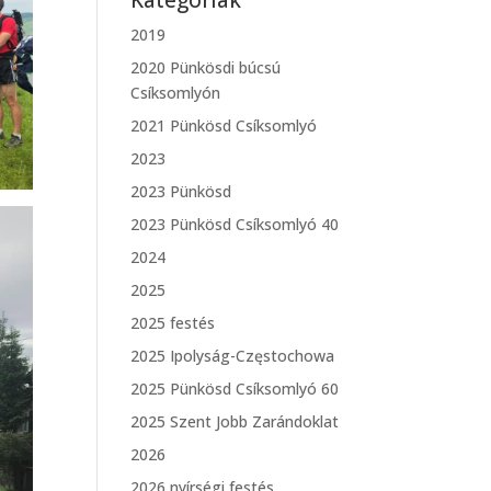
Kategóriák
2019
2020 Pünkösdi búcsú
Csíksomlyón
2021 Pünkösd Csíksomlyó
2023
2023 Pünkösd
2023 Pünkösd Csíksomlyó 40
2024
2025
2025 festés
2025 Ipolyság-Częstochowa
2025 Pünkösd Csíksomlyó 60
2025 Szent Jobb Zarándoklat
2026
2026 nyírségi festés