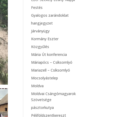
Festés
Gyalogos zarándoklat
hangjegyzet
Járványügy
Kormány Eszter
Közgyűlés
Mária Út konferencia
Máriapócs – Csíksomlyó
Mariazell – Csíksomlyó
Mocsolyástelep
Moldva
Moldvai Csángómagyarok
Szövetsége
pásztorkutya
Péliföldszentkereszt