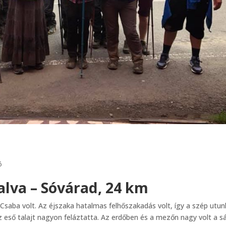
ó
lva – Sóvárad, 24 km
saba volt. Az éjszaka hatalmas felhőszakadás volt, így a szép utun
az eső talajt nagyon feláztatta. Az erdőben és a mezőn nagy volt a sá