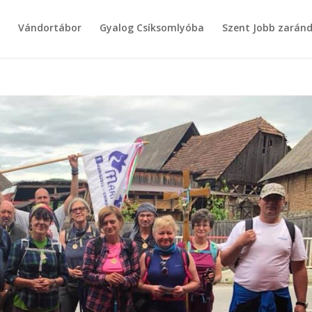
g
Vándortábor
Gyalog Csíksomlyóba
Szent Jobb zarán