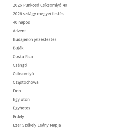
2026 Pünkösd Csíksomlyó 40
2026 szilágy megyei festés
40 napos
Advent
Budajenőn jelzésfestés
Buják
Costa Rica
Csángó
Csíksomlyó
Częstochowa
Don
Egy úton
Egyhetes
Erdély
Ezer Székely Leány Napja