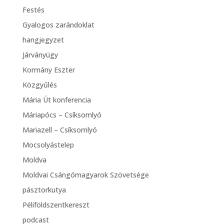
Festés
Gyalogos zarándoklat
hangjegyzet
Járványügy
Kormány Eszter
Közgyűlés
Mária Út konferencia
Máriapócs – Csíksomlyó
Mariazell – Csíksomlyó
Mocsolyástelep
Moldva
Moldvai Csángómagyarok Szövetsége
pásztorkutya
Péliföldszentkereszt
podcast