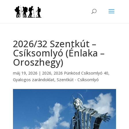
2026/32 Szentkút –
Csíksomlyó (Énlaka –
Oroszhegy)
máj 19, 2026
|
2026
,
2026 Pünkösd Csíksomlyó 40
,
Gyalogos zarándoklat
,
Szentkút - Csíksomlyó