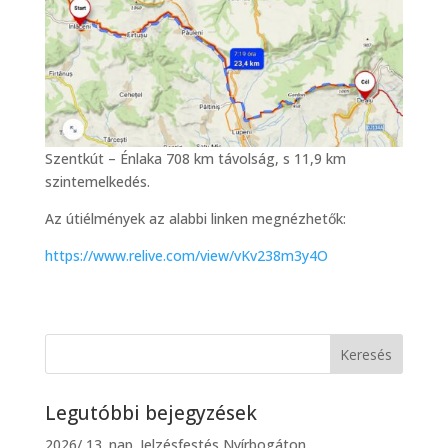
Szentkút – Énlaka 708 km távolság, s 11,9 km
szintemelkedés.
Az útiélmények az alabbi linken megnézhetők:
https://www.relive.com/view/vKv238m3y4O
Legutóbbi bejegyzések
2026/ 13. nap. Jelzésfestés Nyírbogáton