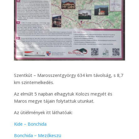
Szentkút – Marosszentgyörgy 634 km távolság, s 8,7
km szintemelkedés.
Az elmúlt 5 napban elhagytuk Kolozs megyét és
Maros megye tájain folytattuk utunkat.
Az útiélmények itt láthatóak:
Kide – Bonchida
Bonchida – Mezőkeszü