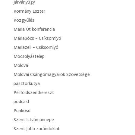
Járványügy
Kormány Eszter
Közgyűlés
Mária Út konferencia
Máriapócs – Csíksomlyó
Mariazell – Csíksomlyó
Mocsolyástelep
Moldva
Moldvai Csángómagyarok Szövetsége
pásztorkutya
Péliföldszentkereszt
podcast
Pünkösd
Szent István ünnepe
Szent Jobb zarándoklat