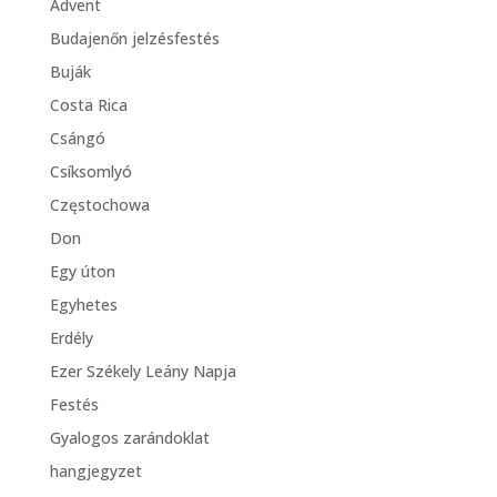
Advent
Budajenőn jelzésfestés
Buják
Costa Rica
Csángó
Csíksomlyó
Częstochowa
Don
Egy úton
Egyhetes
Erdély
Ezer Székely Leány Napja
Festés
Gyalogos zarándoklat
hangjegyzet