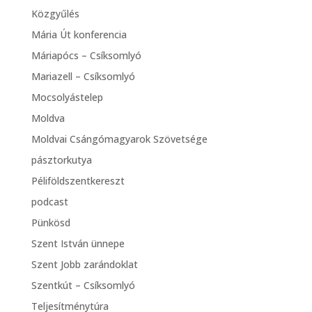
Közgyűlés
Mária Út konferencia
Máriapócs – Csíksomlyó
Mariazell – Csíksomlyó
Mocsolyástelep
Moldva
Moldvai Csángómagyarok Szövetsége
pásztorkutya
Péliföldszentkereszt
podcast
Pünkösd
Szent István ünnepe
Szent Jobb zarándoklat
Szentkút – Csíksomlyó
Teljesítménytúra