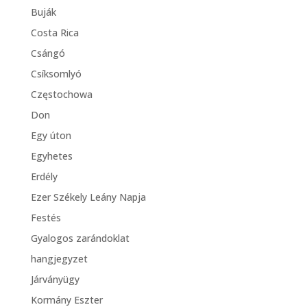
Buják
Costa Rica
Csángó
Csíksomlyó
Częstochowa
Don
Egy úton
Egyhetes
Erdély
Ezer Székely Leány Napja
Festés
Gyalogos zarándoklat
hangjegyzet
Járványügy
Kormány Eszter