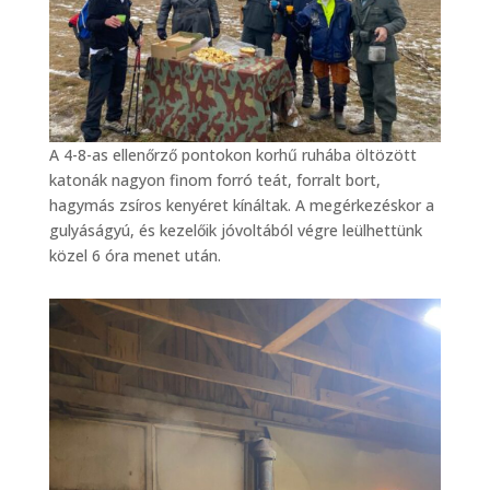
A 4-8-as ellenőrző pontokon korhű ruhába öltözött
katonák nagyon finom forró teát, forralt bort,
hagymás zsíros kenyéret kínáltak. A megérkezéskor a
gulyáságyú, és kezelőik jóvoltából végre leülhettünk
közel 6 óra menet után.