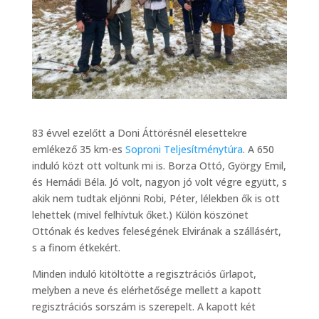
83 évvel ezelőtt a Doni Áttörésnél elesettekre
emlékező 35 km-es
Soproni Teljesítménytúra
. A 650
induló közt ott voltunk mi is. Borza Ottó, György Emil,
és Hernádi Béla. Jó volt, nagyon jó volt végre együtt, s
akik nem tudtak eljönni Robi, Péter, lélekben ők is ott
lehettek (mivel felhívtuk őket.) Külön köszönet
Ottónak és kedves feleségének Elvirának a szállásért,
s a finom étkekért.
Minden induló kitöltötte a regisztrációs űrlapot,
melyben a neve és elérhetősége mellett a kapott
regisztrációs sorszám is szerepelt. A kapott két