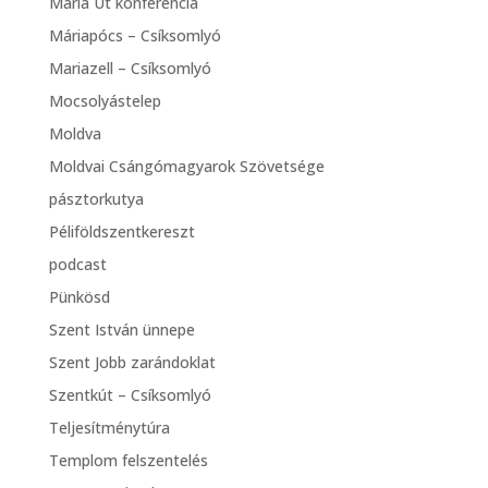
Mária Út konferencia
Máriapócs – Csíksomlyó
Mariazell – Csíksomlyó
Mocsolyástelep
Moldva
Moldvai Csángómagyarok Szövetsége
pásztorkutya
Péliföldszentkereszt
podcast
Pünkösd
Szent István ünnepe
Szent Jobb zarándoklat
Szentkút – Csíksomlyó
Teljesítménytúra
Templom felszentelés