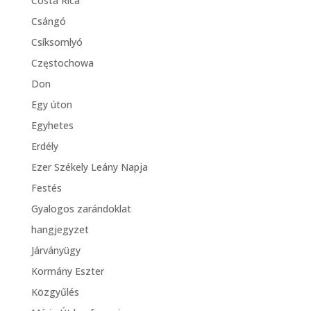
Costa Rica
Csángó
Csíksomlyó
Częstochowa
Don
Egy úton
Egyhetes
Erdély
Ezer Székely Leány Napja
Festés
Gyalogos zarándoklat
hangjegyzet
Járványügy
Kormány Eszter
Közgyűlés