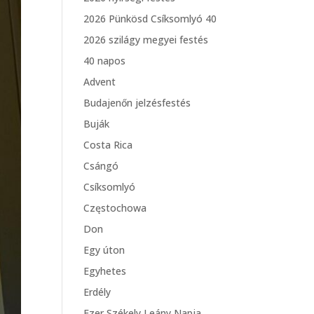
2026 Pünkösd Csíksomlyó 40
2026 szilágy megyei festés
40 napos
Advent
Budajenőn jelzésfestés
Buják
Costa Rica
Csángó
Csíksomlyó
Częstochowa
Don
Egy úton
Egyhetes
Erdély
Ezer Székely Leány Napja