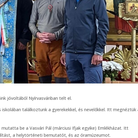
k jóvoltából Nyírvasváriban telt el.
 iskolában találkoztunk a gyerekekkel, és nevelőkkel. Itt megnéztük 
utatta be a Vasvári Pál (márciusi Ifjak egyike) Emlékházat. Itt
llítást, a helytörténeti bemutatót, és az óramúzeumot.