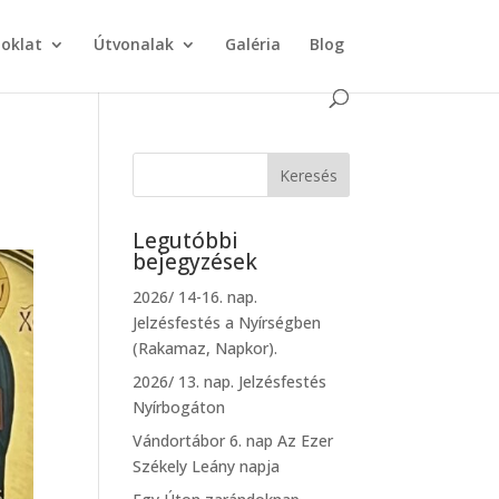
doklat
Útvonalak
Galéria
Blog
Legutóbbi
bejegyzések
2026/ 14-16. nap.
Jelzésfestés a Nyírségben
(Rakamaz, Napkor).
2026/ 13. nap. Jelzésfestés
Nyírbogáton
Vándortábor 6. nap Az Ezer
Székely Leány napja