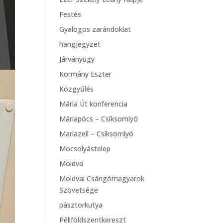
Festés
Gyalogos zarándoklat
hangjegyzet
Járványügy
Kormány Eszter
Közgyűlés
Mária Út konferencia
Máriapócs – Csíksomlyó
Mariazell – Csíksomlyó
Mocsolyástelep
Moldva
Moldvai Csángómagyarok
Szövetsége
pásztorkutya
Péliföldszentkereszt