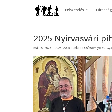
Felszerelés
Társasá
2025 Nyírvasvári p
máj 15, 2025
|
2025
,
2025 Pünkösd Csíksomlyó 60
,
Gya