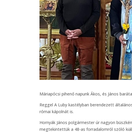
Máriapócsi pihenő napunk Ákos, és János barátain
Reggel A Luby kastélyban berendezett általános
római kápolnát is.
Hornyák János polgármester úr nagyon büszkén m
megtekintettük a 48-as forradalomról szóló kiá