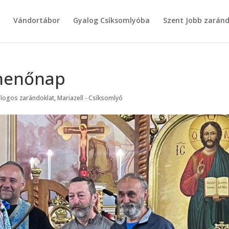
g
Vándortábor
Gyalog Csíksomlyóba
Szent Jobb zarán
ihenőnap
logos zarándoklat
,
Mariazell - Csíksomlyó