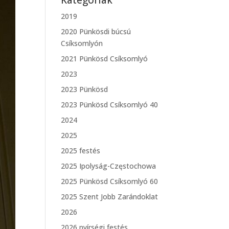
Kategóriák
2019
2020 Pünkösdi búcsú
Csíksomlyón
2021 Pünkösd Csíksomlyó
2023
2023 Pünkösd
2023 Pünkösd Csíksomlyó 40
2024
2025
2025 festés
2025 Ipolyság-Częstochowa
2025 Pünkösd Csíksomlyó 60
2025 Szent Jobb Zarándoklat
2026
2026 nyírségi festés