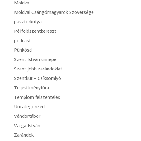
Moldva
Moldvai Csángómagyarok Szövetsége
pásztorkutya
Péliföldszentkereszt
podcast
Pünkösd
Szent István ünnepe
Szent Jobb zarándoklat
Szentkút – Csíksomlyó
Teljesítménytúra
Templom felszentelés
Uncategorized
Vándortábor
Varga István
Zarándok