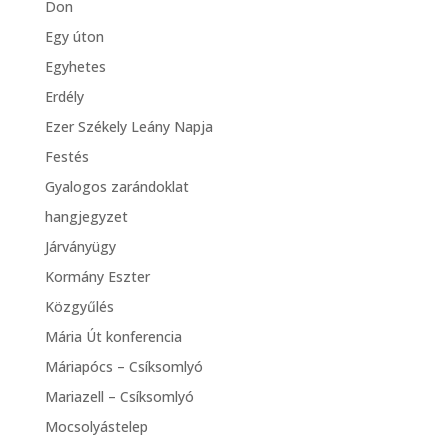
Don
Egy úton
Egyhetes
Erdély
Ezer Székely Leány Napja
Festés
Gyalogos zarándoklat
hangjegyzet
Járványügy
Kormány Eszter
Közgyűlés
Mária Út konferencia
Máriapócs – Csíksomlyó
Mariazell – Csíksomlyó
Mocsolyástelep