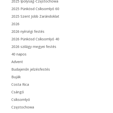
2025 Ipolyság-Częstochowa
2025 Pünkösd Csíksomlyó 60
2025 Szent Jobb Zarándoklat
2026
2026 nyírségi festés
2026 Pünkösd Csíksomlyó 40
2026 szilágy megyei festés
40 napos
Advent
Budajenőn jelzésfestés
Buják
Costa Rica
Csángó
Csíksomlyó
Częstochowa