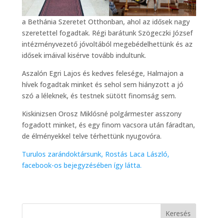
a Bethánia Szeretet Otthonban, ahol az idősek nagy
szeretettel fogadtak. Régi barátunk Szögeczki József
intézményvezető jóvoltából megebédelhettünk és az
idősek imáival kisérve tovább indultunk.
Aszalón Egri Lajos és kedves felesége, Halmajon a
hívek fogadtak minket és sehol sem hiányzott a jó
szó a léleknek, és testnek sütött finomság sem.
Kiskinizsen Orosz Miklósné polgármester asszony
fogadott minket, és egy finom vacsora után fáradtan,
de élményekkel telve térhettünk nyugovóra.
Turulos zarándoktársunk, Rostás Laca László,
facebook-os bejegyzésében így látta.