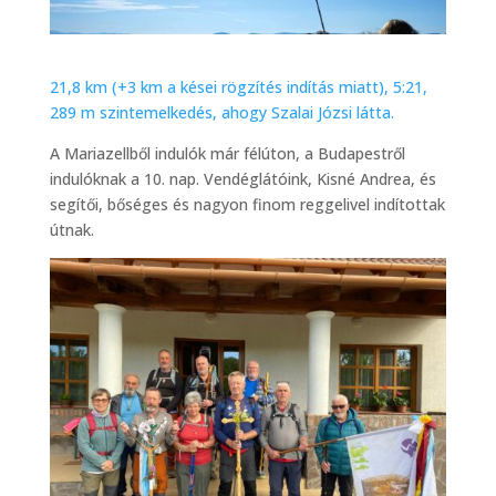
21,8 km (+3 km a kései rögzítés indítás miatt), 5:21,
289 m szintemelkedés, ahogy Szalai Józsi látta.
A Mariazellből indulók már félúton, a Budapestről
indulóknak a 10. nap. Vendéglátóink, Kisné Andrea, és
segítői, bőséges és nagyon finom reggelivel indítottak
útnak.