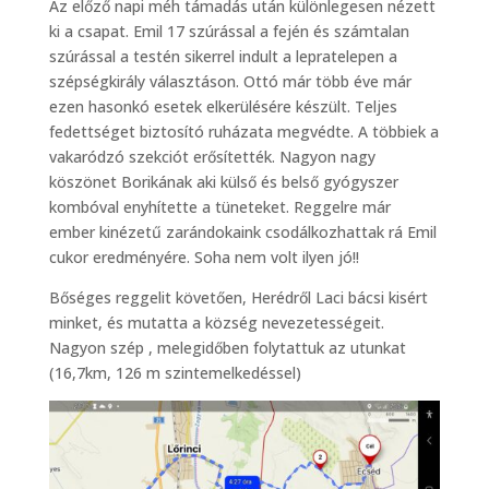
Az előző napi méh támadás után különlegesen nézett
ki a csapat. Emil 17 szúrással a fején és számtalan
szúrással a testén sikerrel indult a lepratelepen a
szépségkirály választáson. Ottó már több éve már
ezen hasonkó esetek elkerülésére készült. Teljes
fedettséget biztosító ruházata megvédte. A többiek a
vakaródzó szekciót erősítették. Nagyon nagy
köszönet Borikának aki külső és belső gyógyszer
kombóval enyhítette a tüneteket. Reggelre már
ember kinézetű zarándokaink csodálkozhattak rá Emil
cukor eredményére. Soha nem volt ilyen jó!!
Bőséges reggelit követően, Herédről Laci bácsi kisért
minket, és mutatta a község nevezetességeit.
Nagyon szép , melegidőben folytattuk az utunkat
(16,7km, 126 m szintemelkedéssel)