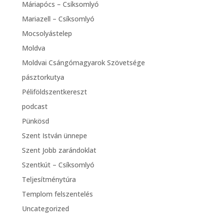
Máriapócs – Csíksomlyó
Mariazell – Csíksomlyó
Mocsolyástelep
Moldva
Moldvai Csángómagyarok Szövetsége
pásztorkutya
Péliföldszentkereszt
podcast
Pünkösd
Szent István ünnepe
Szent Jobb zarándoklat
Szentkút – Csíksomlyó
Teljesítménytúra
Templom felszentelés
Uncategorized