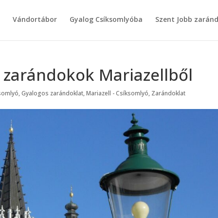
g
Vándortábor
Gyalog Csíksomlyóba
Szent Jobb zarán
a zarándokok Mariazellből
somlyó
,
Gyalogos zarándoklat
,
Mariazell - Csíksomlyó
,
Zarándoklat