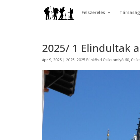
Felszerelés
Társasá
2025/ 1 Elindultak 
ápr 9, 2025
|
2025
,
2025 Pünkösd Csíksomlyó 60
,
Csík