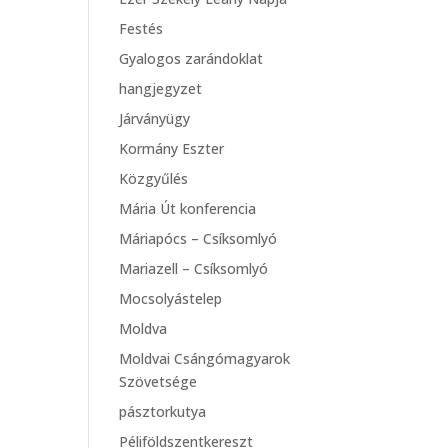
Festés
Gyalogos zarándoklat
hangjegyzet
Járványügy
Kormány Eszter
Közgyűlés
Mária Út konferencia
Máriapócs – Csíksomlyó
Mariazell – Csíksomlyó
Mocsolyástelep
Moldva
Moldvai Csángómagyarok
Szövetsége
pásztorkutya
Péliföldszentkereszt