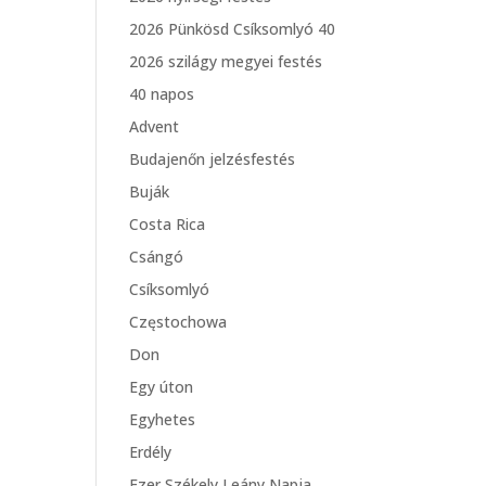
2026 Pünkösd Csíksomlyó 40
2026 szilágy megyei festés
40 napos
Advent
Budajenőn jelzésfestés
Buják
Costa Rica
Csángó
Csíksomlyó
Częstochowa
Don
Egy úton
Egyhetes
Erdély
Ezer Székely Leány Napja