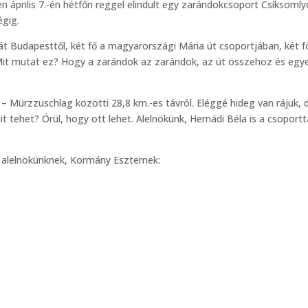
 április 7.-én hétfőn reggel elindult egy zarándokcsoport Csíksomly
égig.
át Budapesttől, két fő a magyarországi Mária út csoportjában, két f
Mit mutat ez? Hogy a zarándok az zarándok, az út összehoz és egye
eg – Mürzzuschlag közötti 28,8 km.-es távról. Eléggé hideg van rájuk, 
t tehet? Örül, hogy ott lehet. Alelnökünk, Hernádi Béla is a csoportt
k alelnökünknek, Kormány Eszternek: