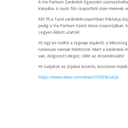
A Via Partium Zarándok Egyesület szervezésében
irányába. A nyolc fős csoportból öten mennek v
Két fő a Turul zarándokcsoportban folytatja útj
pedig a Via Partium Szent Anna csoportjában. 
Legyen Áldott utatok!
Itt egy kis ízelítő a tegnapi útjukról, a Mürzst
rutinosan vannak felöltözve. Mert a zarándok mi
van, dolgozott eleget, ráfér az elcsendesülés!
Itt tudjátok az útjukat követni, köszönve mási
https://www.relive.com/view/v7O9ZBrLeQ6