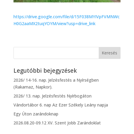
https://drive.google.com/file/d/15F038MYIVpFVMNWc
H0G2aaMX2tuqYOYM/view?usp=drive_link
Legutóbbi bejegyzések
2026/ 14-16. nap. Jelzésfestés a Nyírségben
(Rakamaz, Napkor).
2026/ 13. nap. Jelzésfestés Nyírbogáton
Vándortábor 6. nap Az Ezer Székely Leány napja
Egy Úton zarándoknap
2026.08.20-09.12 XV. Szent Jobb Zarándoklat