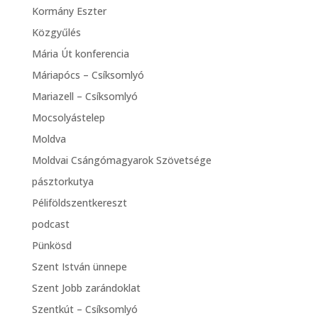
Kormány Eszter
Közgyűlés
Mária Út konferencia
Máriapócs – Csíksomlyó
Mariazell – Csíksomlyó
Mocsolyástelep
Moldva
Moldvai Csángómagyarok Szövetsége
pásztorkutya
Péliföldszentkereszt
podcast
Pünkösd
Szent István ünnepe
Szent Jobb zarándoklat
Szentkút – Csíksomlyó