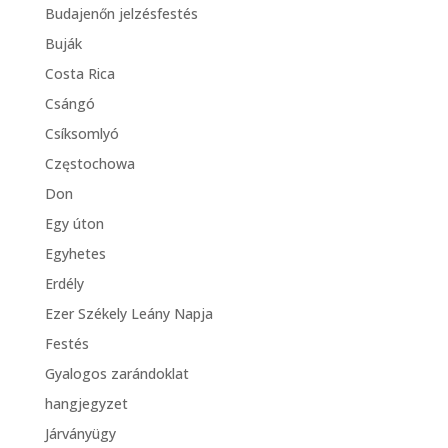
Budajenőn jelzésfestés
Buják
Costa Rica
Csángó
Csíksomlyó
Częstochowa
Don
Egy úton
Egyhetes
Erdély
Ezer Székely Leány Napja
Festés
Gyalogos zarándoklat
hangjegyzet
Járványügy