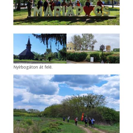
Nyírbogáton át felé.