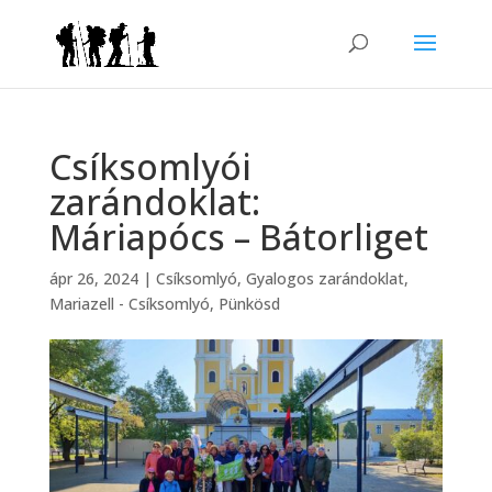
Csíksomlyói
zarándoklat:
Máriapócs – Bátorliget
ápr 26, 2024
|
Csíksomlyó
,
Gyalogos zarándoklat
,
Mariazell - Csíksomlyó
,
Pünkösd