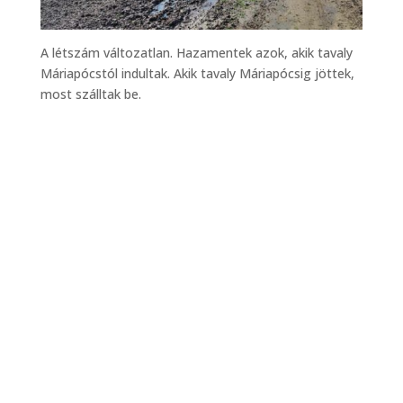
A létszám változatlan. Hazamentek azok, akik tavaly
Máriapócstól indultak. Akik tavaly Máriapócsig jöttek,
most szálltak be.