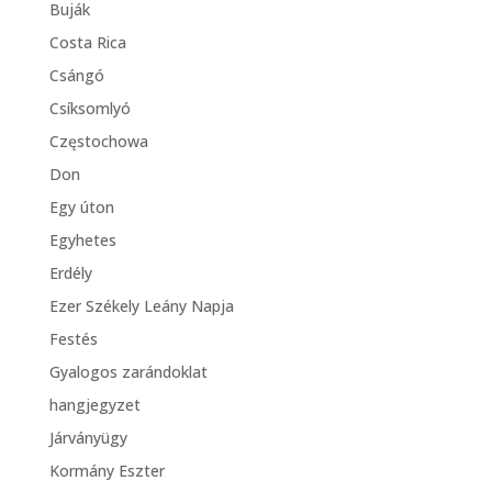
Buják
Costa Rica
Csángó
Csíksomlyó
Częstochowa
Don
Egy úton
Egyhetes
Erdély
Ezer Székely Leány Napja
Festés
Gyalogos zarándoklat
hangjegyzet
Járványügy
Kormány Eszter