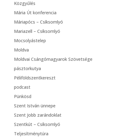
Közgyűlés
Mária Út konferencia
Máriapócs – Csíksomlyó
Mariazell – Csíksomlyó
Mocsolyástelep
Moldva
Moldvai Csángómagyarok Szövetsége
pásztorkutya
Péliföldszentkereszt
podcast
Pünkösd
Szent István ünnepe
Szent Jobb zarándoklat
Szentkút – Csíksomlyó
Teljesítménytúra