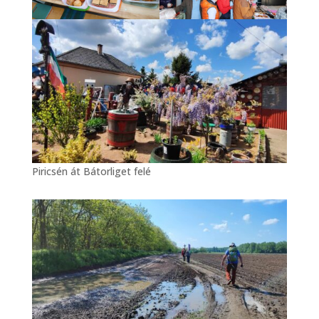
Piricsén át Bátorliget felé