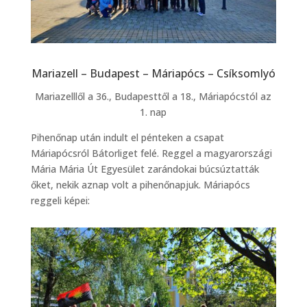
Mariazell – Budapest – Máriapócs – Csíksomlyó
Mariazelllől a 36., Budapesttől a 18., Máriapócstól az
1. nap
Pihenőnap után indult el pénteken a csapat
Máriapócsról Bátorliget felé. Reggel a magyarországi
Mária Mária Út Egyesület zarándokai búcsúztatták
őket, nekik aznap volt a pihenőnapjuk. Máriapócs
reggeli képei: