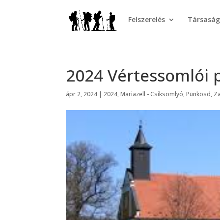
Felszerelés
Társasá
2024 Vértessomlói
ápr 2, 2024
|
2024
,
Mariazell - Csíksomlyó
,
Pünkösd
,
Z