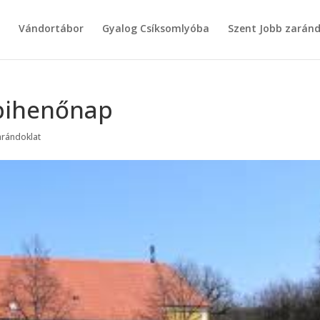
g
Vándortábor
Gyalog Csíksomlyóba
Szent Jobb zarán
 pihenőnap
arándoklat