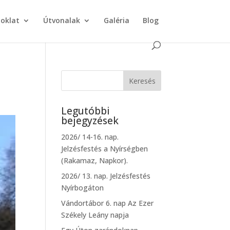
doklat
Útvonalak
Galéria
Blog
Legutóbbi
bejegyzések
2026/ 14-16. nap.
Jelzésfestés a Nyírségben
(Rakamaz, Napkor).
2026/ 13. nap. Jelzésfestés
Nyírbogáton
Vándortábor 6. nap Az Ezer
Székely Leány napja