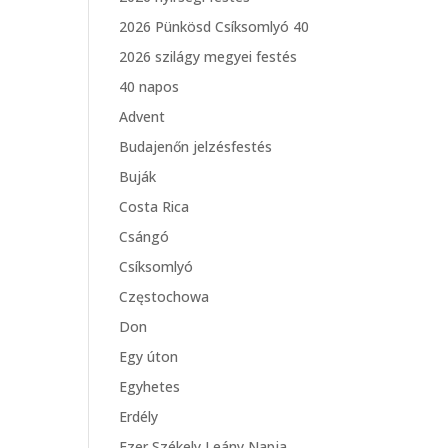
2026 Pünkösd Csíksomlyó 40
2026 szilágy megyei festés
40 napos
Advent
Budajenőn jelzésfestés
Buják
Costa Rica
Csángó
Csíksomlyó
Częstochowa
Don
Egy úton
Egyhetes
Erdély
Ezer Székely Leány Napja