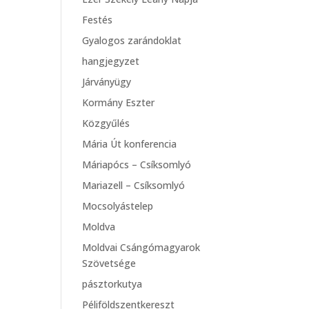
Festés
Gyalogos zarándoklat
hangjegyzet
Járványügy
Kormány Eszter
Közgyűlés
Mária Út konferencia
Máriapócs – Csíksomlyó
Mariazell – Csíksomlyó
Mocsolyástelep
Moldva
Moldvai Csángómagyarok
Szövetsége
pásztorkutya
Péliföldszentkereszt