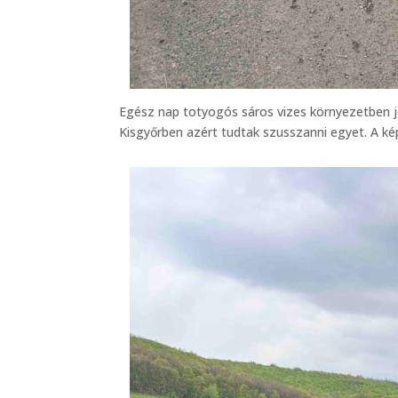
Egész nap totyogós sáros vizes környezetben 
Kisgyőrben azért tudtak szusszanni egyet. A ké