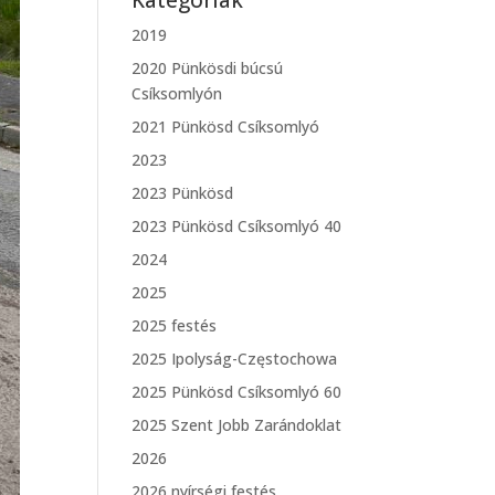
Kategóriák
2019
2020 Pünkösdi búcsú
Csíksomlyón
2021 Pünkösd Csíksomlyó
2023
2023 Pünkösd
2023 Pünkösd Csíksomlyó 40
2024
2025
2025 festés
2025 Ipolyság-Częstochowa
2025 Pünkösd Csíksomlyó 60
2025 Szent Jobb Zarándoklat
2026
2026 nyírségi festés