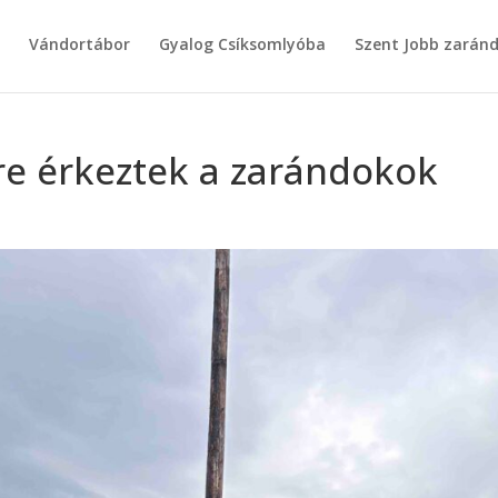
g
Vándortábor
Gyalog Csíksomlyóba
Szent Jobb zarán
e érkeztek a zarándokok