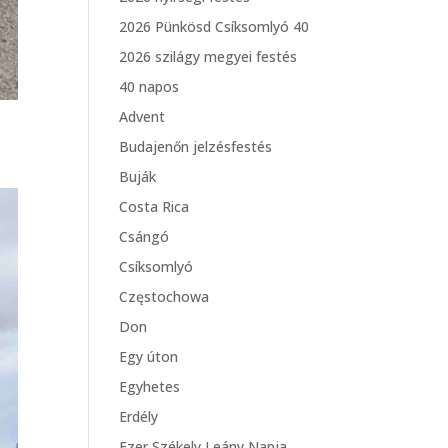
2026 Pünkösd Csíksomlyó 40
2026 szilágy megyei festés
40 napos
Advent
Budajenőn jelzésfestés
Buják
Costa Rica
Csángó
Csíksomlyó
Częstochowa
Don
Egy úton
Egyhetes
Erdély
Ezer Székely Leány Napja