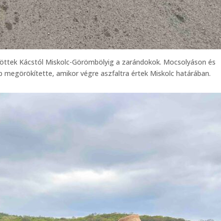
jöttek Kácstól Miskolc-Görömbölyig a zarándokok. Mocsolyáson és
p megörökítette, amikor végre aszfaltra értek Miskolc határában.