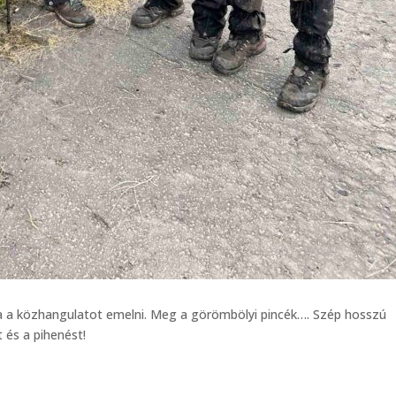
dja a közhangulatot emelni. Meg a görömbölyi pincék…. Szép hosszú
 és a pihenést!