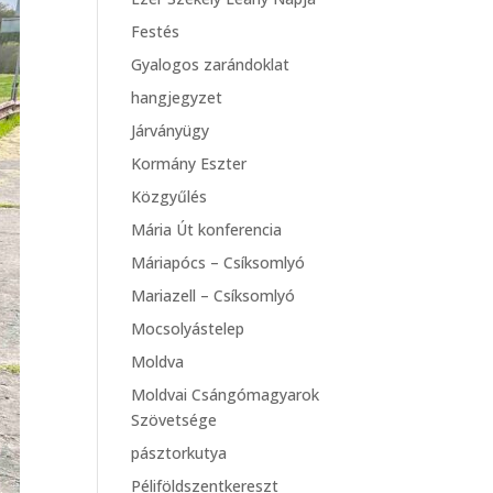
Festés
Gyalogos zarándoklat
hangjegyzet
Járványügy
Kormány Eszter
Közgyűlés
Mária Út konferencia
Máriapócs – Csíksomlyó
Mariazell – Csíksomlyó
Mocsolyástelep
Moldva
Moldvai Csángómagyarok
Szövetsége
pásztorkutya
Péliföldszentkereszt