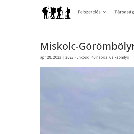
Felszerelés
Társasá
Miskolc-Görömbölyr
ápr 28, 2023
|
2023 Pünkösd
,
40 napos
,
Csíksomlyó