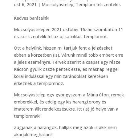
okt 6, 2021
|
Mocsolyástelep
,
Templom felszentelés
Kedves barátaink!
Mocsolyástelepen 2021 október 16.-án szombaton 11
órakor szentelik fel az új katolikus templomot.
Ott a helyünk, hiszen mi tartjuk fent a jelzéseket
ebben a körzetben (is). Várunk minél több embert erre
a jeles eseményre. Tervek szerint a csapat egy része
Kácson gyűlik össze péntek este, és másnap reggel
korai indulással egy minizarándoklat keretében
érkeznek a templomhoz.
Mocsolyástelep egy gyöngyszem a Mária úton, remek
emberekkel, és eddig egy kis harangtorony és
imaterem állt rendelkezésükre. Itt (is) jó helye van a
templomnak!
Zúgjanak a harangok, hallják meg azok is akik nem
akarják meghallani!