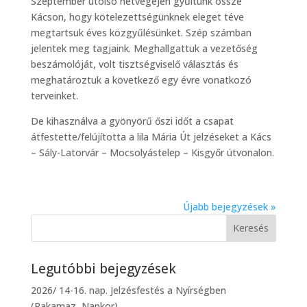
Szeptember utolsó hétvégéjén gyűltünk össze
Kácson, hogy kötelezettségünknek eleget téve
megtartsuk éves közgyűlésünket. Szép számban
jelentek meg tagjaink. Meghallgattuk a vezetőség
beszámolóját, volt tisztségviselő választás és
meghatároztuk a következő egy évre vonatkozó
terveinket.
De kihasználva a gyönyörű őszi időt a csapat
átfestette/felújította a lila Mária Út jelzéseket a Kács
– Sály-Latorvár – Mocsolyástelep – Kisgyőr útvonalon.
Újabb bejegyzések »
Legutóbbi bejegyzések
2026/ 14-16. nap. Jelzésfestés a Nyírségben
(Rakamaz, Napkor).