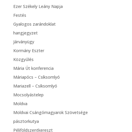
Ezer Székely Leány Napja
Festés
Gyalogos zarándoklat
hangjegyzet
Járványügy
Kormány Eszter
Közgyűlés
Mária Út konferencia
Máriapócs – Csíksomlyó
Mariazell – Csíksomlyó
Mocsolyástelep
Moldva
Moldvai Csángómagyarok Szövetsége
pásztorkutya
Péliföldszentkereszt