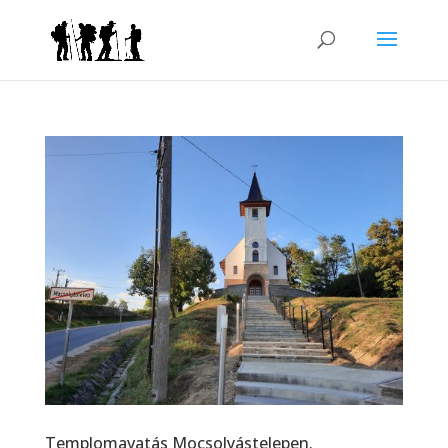
Templomavatás Mocsolyástelepen.