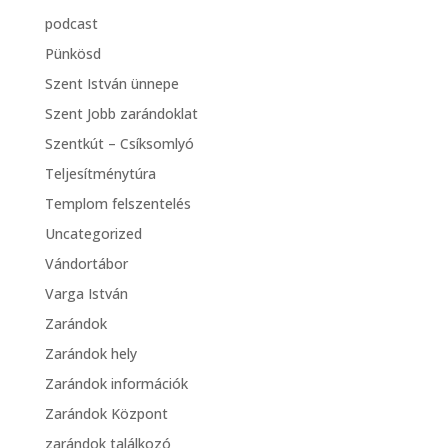
podcast
Pünkösd
Szent István ünnepe
Szent Jobb zarándoklat
Szentkút – Csíksomlyó
Teljesítménytúra
Templom felszentelés
Uncategorized
Vándortábor
Varga István
Zarándok
Zarándok hely
Zarándok információk
Zarándok Központ
zarándok találkozó