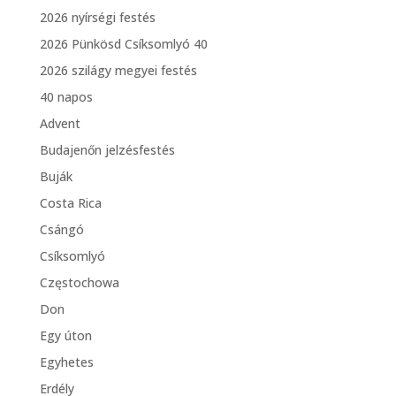
2026 nyírségi festés
2026 Pünkösd Csíksomlyó 40
2026 szilágy megyei festés
40 napos
Advent
Budajenőn jelzésfestés
Buják
Costa Rica
Csángó
Csíksomlyó
Częstochowa
Don
Egy úton
Egyhetes
Erdély