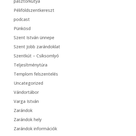
pásztorkutya
Péliföldszentkereszt
podcast
Pünkösd
Szent István ünnepe
Szent Jobb zarándoklat
Szentkút – Csíksomlyó
Teljesítménytúra
Templom felszentelés
Uncategorized
Vándortábor
Varga István
Zarándok
Zarándok hely
Zarándok információk