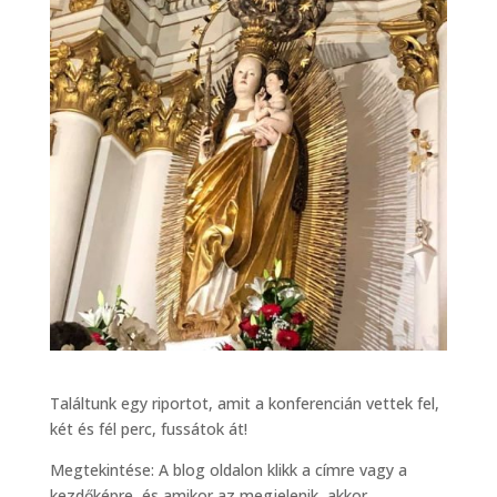
Találtunk egy riportot, amit a konferencián vettek fel,
két és fél perc, fussátok át!
Megtekintése: A blog oldalon klikk a címre vagy a
kezdőképre, és amikor az megjelenik, akkor