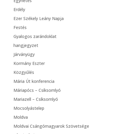
Egyhetes
Erdély
Ezer Székely Leány Napja
Festés
Gyalogos zarándoklat
hangjegyzet
Járványügy
Kormány Eszter
Közgyűlés
Mária Út konferencia
Máriapócs – Csíksomlyó
Mariazell – Csíksomlyó
Mocsolyástelep
Moldva
Moldvai Csángómagyarok Szövetsége