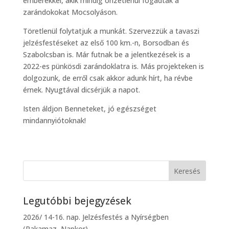
emberekkel, akik mindig önzetlenül fogadták a
zarándokokat Mocsolyáson.
Töretlenül folytatjuk a munkát. Szervezzük a tavaszi
jelzésfestéseket az első 100 km.-n, Borsodban és
Szabolcsban is. Már futnak be a jelentkezések is a
2022-es pünkösdi zarándoklatra is. Más projekteken is
dolgozunk, de erről csak akkor adunk hírt, ha révbe
érnek. Nyugtával dicsérjük a napot.
Isten áldjon Benneteket, jó egészséget
mindannyiótoknak!
Legutóbbi bejegyzések
2026/ 14-16. nap. Jelzésfestés a Nyírségben
(Rakamaz, Napkor).