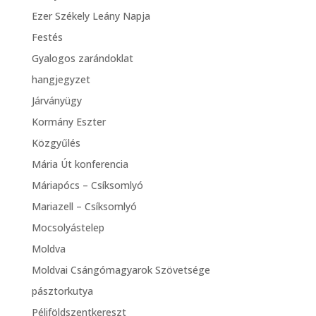
Ezer Székely Leány Napja
Festés
Gyalogos zarándoklat
hangjegyzet
Járványügy
Kormány Eszter
Közgyűlés
Mária Út konferencia
Máriapócs – Csíksomlyó
Mariazell – Csíksomlyó
Mocsolyástelep
Moldva
Moldvai Csángómagyarok Szövetsége
pásztorkutya
Péliföldszentkereszt