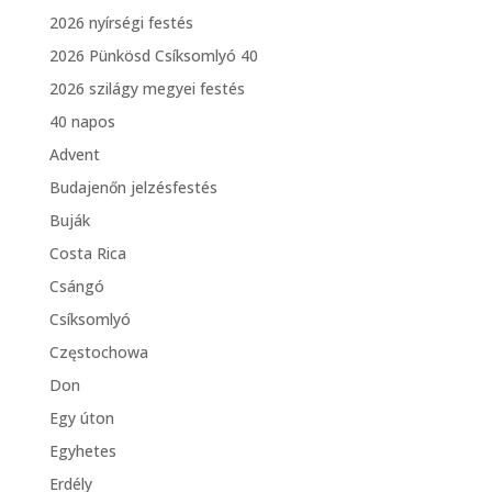
2026 nyírségi festés
2026 Pünkösd Csíksomlyó 40
2026 szilágy megyei festés
40 napos
Advent
Budajenőn jelzésfestés
Buják
Costa Rica
Csángó
Csíksomlyó
Częstochowa
Don
Egy úton
Egyhetes
Erdély