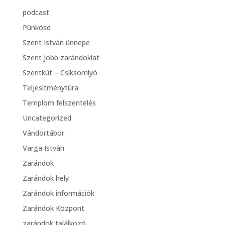
podcast
Pünkösd
Szent István ünnepe
Szent Jobb zarándoklat
Szentkút – Csíksomlyó
Teljesítménytúra
Templom felszentelés
Uncategorized
Vándortábor
Varga István
Zarándok
Zarándok hely
Zarándok információk
Zarándok Központ
zarándok találkozó