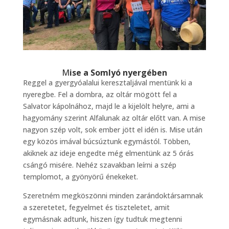
M
ise a Somlyó nyergében
Reggel a gyergyóalalui keresztaljával mentünk ki a
nyeregbe. Fel a dombra, az oltár mögött fel a
Salvator kápolnához, majd le a kijelölt helyre, ami a
hagyomány szerint Alfalunak az oltár előtt van. A mise
nagyon szép volt, sok ember jött el idén is. Mise után
egy közös imával búcsúztunk egymástól. Többen,
akiknek az ideje engedte még elmentünk az 5 órás
csángó misére. Nehéz szavakban leírni a szép
templomot, a gyönyörű énekeket.
Szeretném megköszönni minden zarándoktársamnak
a szeretetet, fegyelmet és tiszteletet, amit
egymásnak adtunk, hiszen így tudtuk megtenni