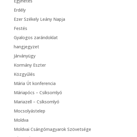
Egyhetes
Erdély
Ezer Székely Leány Napja
Festés
Gyalogos zarándoklat
hangjegyzet
Járványügy
Kormány Eszter
Közgyűlés
Mária Út konferencia
Máriapócs – Csíksomlyó
Mariazell – Csíksomlyó
Mocsolyástelep
Moldva
Moldvai Csángómagyarok Szövetsége