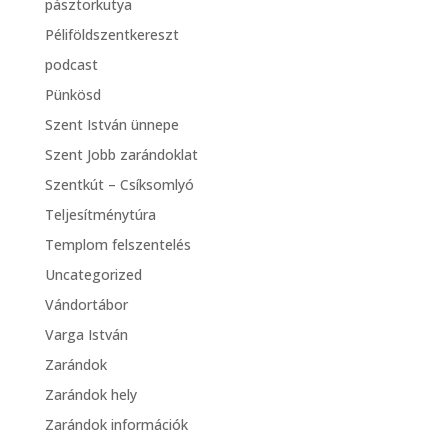
pásztorkutya
Péliföldszentkereszt
podcast
Pünkösd
Szent István ünnepe
Szent Jobb zarándoklat
Szentkút – Csíksomlyó
Teljesítménytúra
Templom felszentelés
Uncategorized
Vándortábor
Varga István
Zarándok
Zarándok hely
Zarándok információk