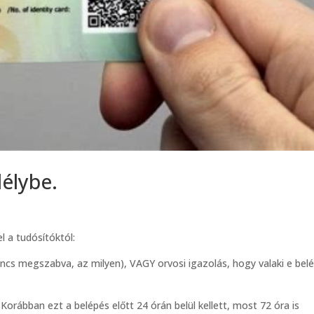
délybe.
l a tudósítóktól:
incs megszabva, az milyen), VAGY orvosi igazolás, hogy valaki e bel
 Korábban ezt a belépés előtt 24 órán belül kellett, most 72 óra is