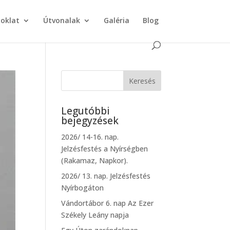
doklat
Útvonalak
Galéria
Blog
Legutóbbi
bejegyzések
2026/ 14-16. nap.
Jelzésfestés a Nyírségben
(Rakamaz, Napkor).
2026/ 13. nap. Jelzésfestés
Nyírbogáton
Vándortábor 6. nap Az Ezer
Székely Leány napja