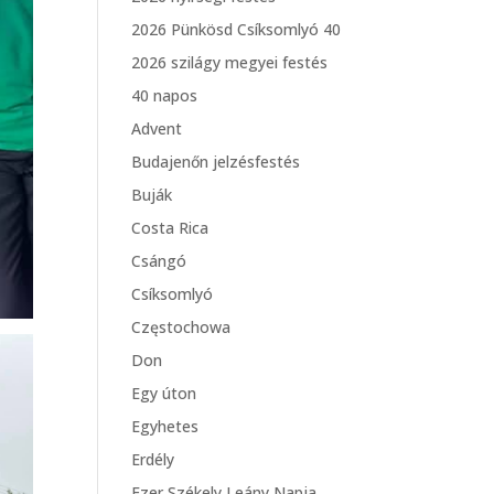
2026 Pünkösd Csíksomlyó 40
2026 szilágy megyei festés
40 napos
Advent
Budajenőn jelzésfestés
Buják
Costa Rica
Csángó
Csíksomlyó
Częstochowa
Don
Egy úton
Egyhetes
Erdély
Ezer Székely Leány Napja