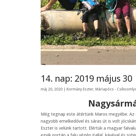
14. nap: 2019 május 30
máj 20, 2020
|
Kormány Eszter
,
Máriapócs - Csíksomly
Nagysármá
Még tegnap este átértünk Maros megyébe. Az új 
nagyobb emelkedővel és sáras út is volt jócskán.
Eszter is velünk tartott. Elértük a magyar falva
egyik portán a falu végén itallal, kávéval és 