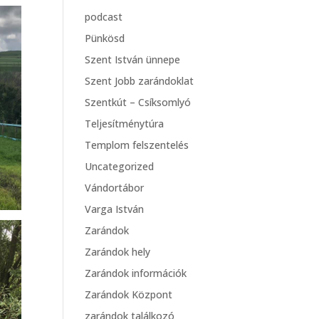
podcast
Pünkösd
Szent István ünnepe
Szent Jobb zarándoklat
Szentkút – Csíksomlyó
Teljesítménytúra
Templom felszentelés
Uncategorized
Vándortábor
Varga István
Zarándok
Zarándok hely
Zarándok információk
Zarándok Központ
zarándok találkozó