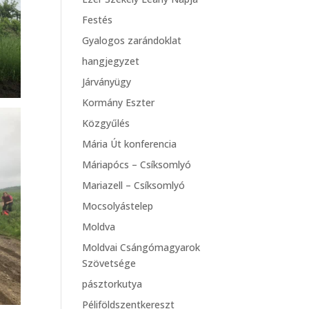
Festés
Gyalogos zarándoklat
hangjegyzet
Járványügy
Kormány Eszter
Közgyűlés
Mária Út konferencia
Máriapócs – Csíksomlyó
Mariazell – Csíksomlyó
Mocsolyástelep
Moldva
Moldvai Csángómagyarok
Szövetsége
pásztorkutya
Péliföldszentkereszt