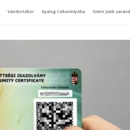
g
Vándortábor
Gyalog Csíksomlyóba
Szent Jobb zarán