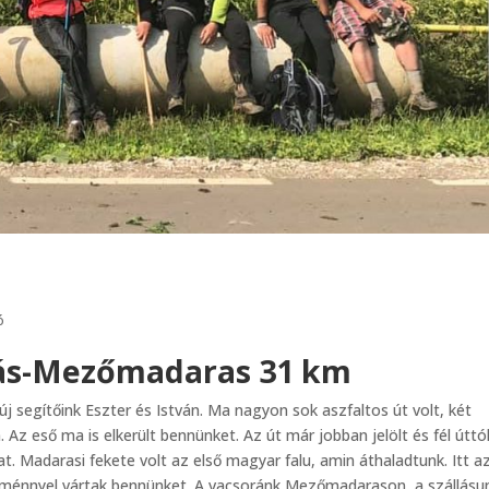
ó
s-Mezőmadaras 31 km
segítőink Eszter és István. Ma nagyon sok aszfaltos út volt, két
 Az eső ma is elkerült bennünket. Az út már jobban jelölt és fél úttó
kat. Madarasi fekete volt az első magyar falu, amin áthaladtunk. Itt a
süteménnyel vártak bennünket. A vacsoránk Mezőmadarason, a szállásu