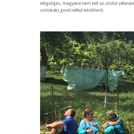
elégséges, magyarul nem kell az utolsó pillanat
szótárak) gond nélkül kitölthető.