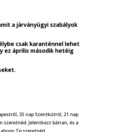
amit a járványügyi szabályok
lybe csak karanténnel lehet
 ez április második hetéig
seket.
estről, 35 nap Szentkútról, 21 nap
 szeretnéd. Jelentkezz bátran, és a
 ahogy Te szeretnéd.