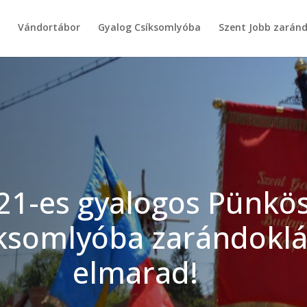
g
Vándortábor
Gyalog Csíksomlyóba
Szent Jobb zarán
21-es gyalogos Pünkö
ksomlyóba zarándoklá
elmarad!