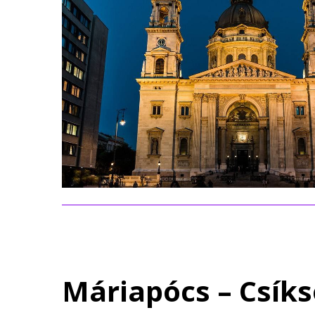
Máriapócs – Csík