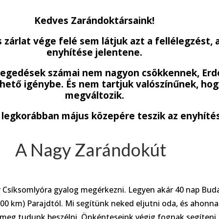
Kedves Zarándoktársaink!
zárlat vége felé sem látjuk azt a fellélegzést, 
enyhítése jelentene.
etegedések számai nem nagyon csökkennek, Erdé
hető igénybe. És nem tartjuk valószínűnek, hogy
megváltozik.
 legkorábban május közepére teszik az enyhíté
arándokút
Csíksomlyóra gyalog megérkezni. Legyen akár 40 nap Budap
00 km) Parajdtól. Mi segítünk neked eljutni oda, és ahonnan
 meg tudunk beszélni. Önkénteseink végig fognak segíteni,