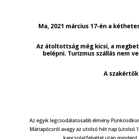
Ma, 2021 március 17-én a kéthetes 
Az átoltottság még kicsi, a megb
belépni. Turizmus szállás nem ve
A szakértők
A Nagy Z
Az egyik legcsodálatosabb élmény Pünkösdkor 
Máriapócsról avagy az utolsó hét nap (utolsó 1
kapcsolatfelvétel után mindent