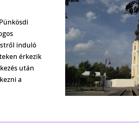
 Pünkösdi
ogos
stről induló
teken érkezik
tkezés után
kezni a