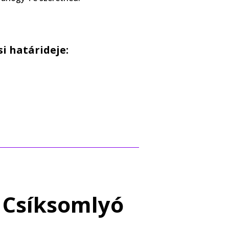
i határideje:
 Csíksomlyó