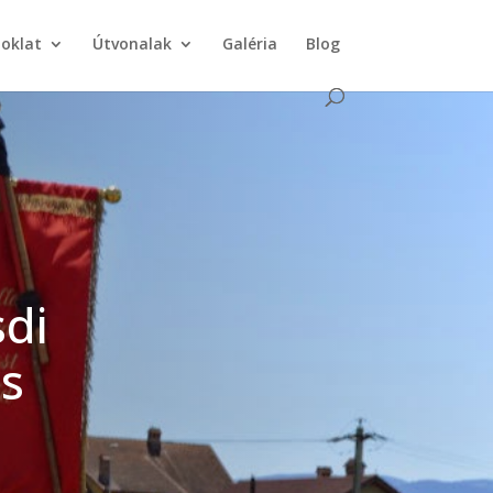
doklat
Útvonalak
Galéria
Blog
sdi
s