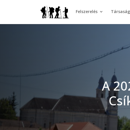
Felszerelés
Társasá
A 20
Csí