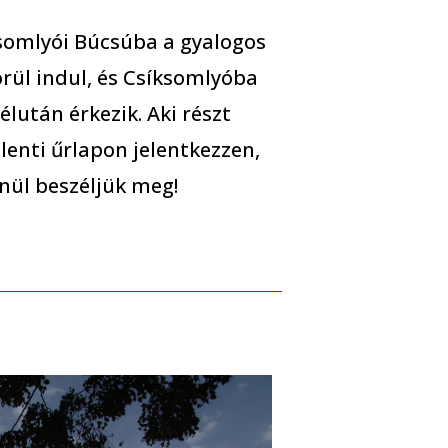
somlyói Búcsúba a gyalogos
örül indul, és Csíksomlyóba
lután érkezik. Aki részt
 lenti űrlapon jelentkezzen,
enül beszéljük meg!