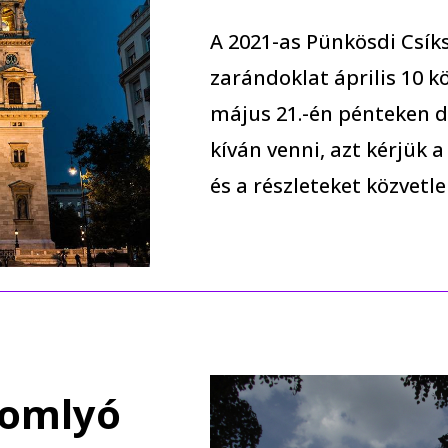
A 2021-as Pünkösdi Csík
zarándoklat április 10 k
május 21.-én pénteken dé
kíván venni, azt kérjük a
és a részleteket közvetl
somlyó